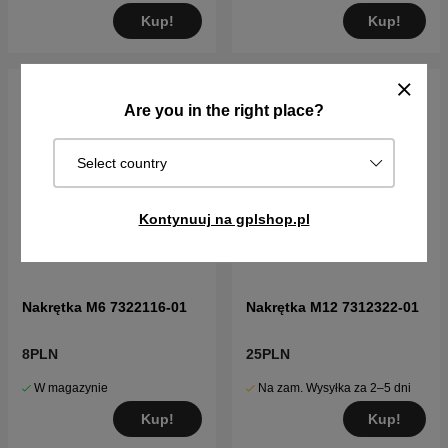
Kup!
Kup!
Are you in the right place?
Select country
Kontynuuj na gplshop.pl
Nakrętka M6 7322116-01
Nakrętka M12 7312322-01
8PLN
25PLN
W magazynie
Na zam. Wysyłka za 2–5 dni
Kup!
Kup!