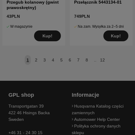
Przegub kolanowy (gwint
Przełącznik 5443134-01
prawoskrętny)
43PLN
749PLN
W magazynie
Na zam. Wysyłka za 2–5 dni
Kup!
Kup!
1
2
3
4
5
6
7
8
..
12
GPL shop
Informacje
Transportgatan 39
Husqvarna Katalog części
422 46 Hisings Backa
zamiennych
Sweden
Automower Help Center
Polityka ochrony danych
+46 31 - 24 30 15
sklepu