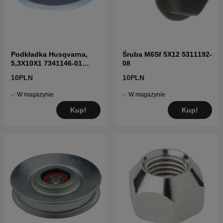
Podkładka Husqvarna,
Śruba M6Sf 5X12 5311192-
5,3X10X1 7341146-01
08
7341146-01
10PLN
10PLN
W magazynie
W magazynie
Kup!
Kup!