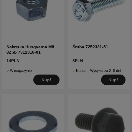
Nakrętka Husqvarna M8
Śruba 7252331-51
8Zpb 7312318-01
14PLN
8PLN
W magazynie
Na zam. Wysyłka za 2–5 dni
Kup!
Kup!