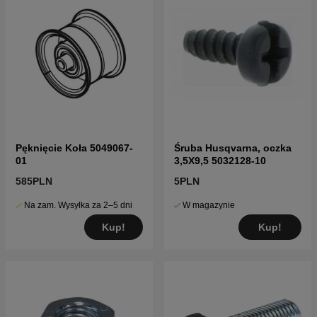
Pęknięcie Koła 5049067-
Śruba Husqvarna, oczka
01
3,5X9,5 5032128-10
585PLN
5PLN
Na zam. Wysyłka za 2–5 dni
W magazynie
Kup!
Kup!