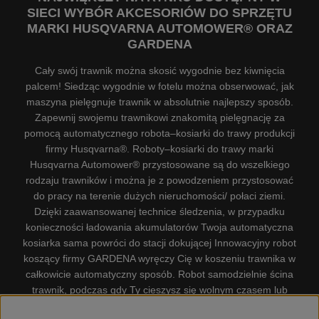
SIECI WYBÓR AKCESORIÓW DO SPRZĘTU
MARKI HUSQVARNA AUTOMOWER® ORAZ
GARDENA
Cały swój trawnik można skosić wygodnie bez kiwnięcia
palcem! Siedząc wygodnie w fotelu można obserwować, jak
maszyna pielęgnuje trawnik w absolutnie najlepszy sposób.
Zapewnij swojemu trawnikowi znakomitą pielęgnację za
pomocą automatycznego robota–kosiarki do trawy produkcji
firmy Husqvarna®. Roboty–kosiarki do trawy marki
Husqvarna Automower® przystosowane są do wszelkiego
rodzaju trawników i można je z powodzeniem przystosować
do pracy na terenie dużych nieruchomości/ połaci ziemi.
Dzięki zaawansowanej technice śledzenia, w przypadku
konieczności ładowania akumulatorów Twoja automatyczna
kosiarka sama powróci do stacji dokującej Innowacyjny robot
koszący firmy GARDENA wyręczy Cię w koszeniu trawnika w
całkowicie automatyczny sposób. Robot samodzielnie ścina
trawnik, podczas gdy Ty cieszysz się wolnym czasem lub
zajmujesz się innymi czynnościami. Robot–kosiarka do trawy