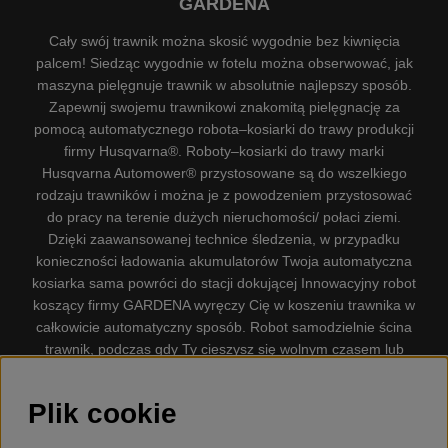
GARDENA
Cały swój trawnik można skosić wygodnie bez kiwnięcia
palcem! Siedząc wygodnie w fotelu można obserwować, jak
maszyna pielęgnuje trawnik w absolutnie najlepszy sposób.
Zapewnij swojemu trawnikowi znakomitą pielęgnację za
pomocą automatycznego robota–kosiarki do trawy produkcji
firmy Husqvarna®. Roboty–kosiarki do trawy marki
Husqvarna Automower® przystosowane są do wszelkiego
rodzaju trawników i można je z powodzeniem przystosować
do pracy na terenie dużych nieruchomości/ połaci ziemi.
Dzięki zaawansowanej technice śledzenia, w przypadku
konieczności ładowania akumulatorów Twoja automatyczna
kosiarka sama powróci do stacji dokującej Innowacyjny robot
koszący firmy GARDENA wyręczy Cię w koszeniu trawnika w
całkowicie automatyczny sposób. Robot samodzielnie ścina
trawnik, podczas gdy Ty cieszysz się wolnym czasem lub
zajmujesz się innymi czynnościami. Robot–kosiarka do trawy
firmy GARDENA jest najcichszą kosiarką do trawników
Plik cookie
dostępną na rynku. Firma nasza dysponuje. Gplshop
sprzedaje również Husqvarna Pilarki, Wyposażenie, Odzież