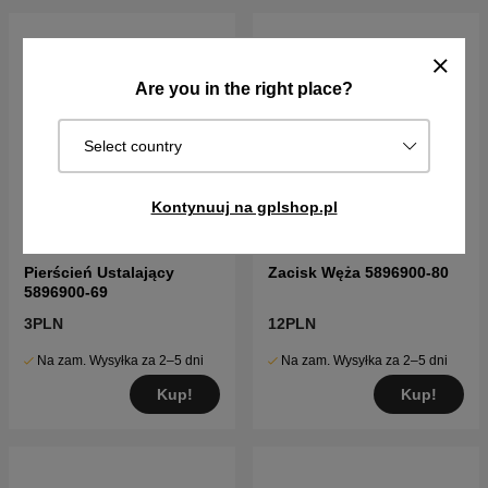
Are you in the right place?
Select country
Kontynuuj na gplshop.pl
Pierścień Ustalający
Zacisk Węża 5896900-80
5896900-69
3PLN
12PLN
Na zam. Wysyłka za 2–5 dni
Na zam. Wysyłka za 2–5 dni
Kup!
Kup!