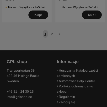
Na zam. Wysyłka za 2–5 dni
Na zam. Wysyłka za 2–5 dni
Kup!
Kup!
1
2
3
GPL shop
Informacje
Transportgatan 39
Husqvarna Katalog części
422 46 Hisings Backa
zamiennych
Sweden
Automower Help Center
Polityka ochrony danych
+46 31 - 24 30 15
sklepu
info@gplshop.se
Regulamin
Zaloguj się