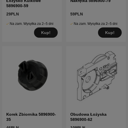
Łożysko Kulkowe
Nakrętka 5896900-79
5896900-59
29PLN
59PLN
Na zam. Wysyłka za 2–5 dni
Na zam. Wysyłka za 2–5 dni
Kup!
Kup!
Korek Zbiornika 5896900-
Obudowa Łożyska
35
5896900-62
46PLN
109PLN