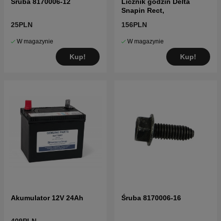
Śruba 8170006-12
Licznik godzin Delta
Snapin Rect,
25PLN
156PLN
W magazynie
W magazynie
Kup!
Kup!
Akumulator 12V 24Ah
Śruba 8170006-16