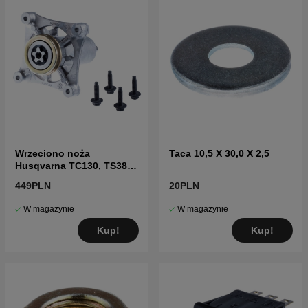
Wrzeciono noża
Taca 10,5 X 30,0 X 2,5
Husqvarna TC130, TS38,
TC38, LTH126, LTH151 i
449PLN
20PLN
inne
W magazynie
W magazynie
Kup!
Kup!