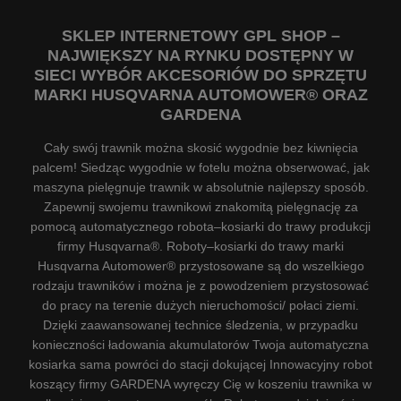
SKLEP INTERNETOWY GPL SHOP –
NAJWIĘKSZY NA RYNKU DOSTĘPNY W
SIECI WYBÓR AKCESORIÓW DO SPRZĘTU
MARKI HUSQVARNA AUTOMOWER® ORAZ
GARDENA
Cały swój trawnik można skosić wygodnie bez kiwnięcia
palcem! Siedząc wygodnie w fotelu można obserwować, jak
maszyna pielęgnuje trawnik w absolutnie najlepszy sposób.
Zapewnij swojemu trawnikowi znakomitą pielęgnację za
pomocą automatycznego robota–kosiarki do trawy produkcji
firmy Husqvarna®. Roboty–kosiarki do trawy marki
Husqvarna Automower® przystosowane są do wszelkiego
rodzaju trawników i można je z powodzeniem przystosować
do pracy na terenie dużych nieruchomości/ połaci ziemi.
Dzięki zaawansowanej technice śledzenia, w przypadku
konieczności ładowania akumulatorów Twoja automatyczna
kosiarka sama powróci do stacji dokującej Innowacyjny robot
koszący firmy GARDENA wyręczy Cię w koszeniu trawnika w