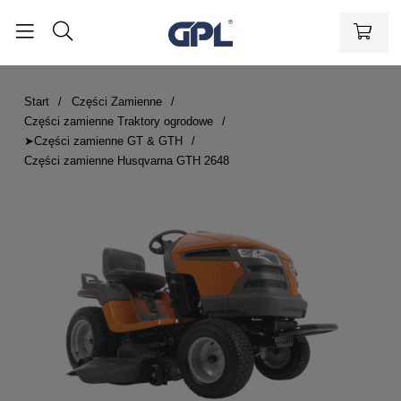
Start
Części Zamienne
Części zamienne Traktory ogrodowe
➤Części zamienne GT & GTH
Części zamienne Husqvarna GTH 2648