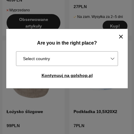
409PLN
27PLN
Wyprzedano
Na zam. Wysyłka za 2–5 dni
Obserwowane
Kup!
artykuły
Are you in the right place?
Select country
Kontynuuj na gplshop.pl
Łożysko ślizgowe
Podkładka 10,5X20X2
99PLN
7PLN