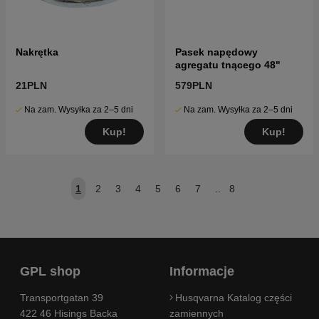
Nakrętka
Pasek napędowy
agregatu tnącego 48"
21PLN
579PLN
Na zam. Wysyłka za 2–5 dni
Na zam. Wysyłka za 2–5 dni
Kup!
Kup!
1
2
3
4
5
6
7
..
8
GPL shop
Informacje
Transportgatan 39
Husqvarna Katalog części
422 46 Hisings Backa
zamiennych