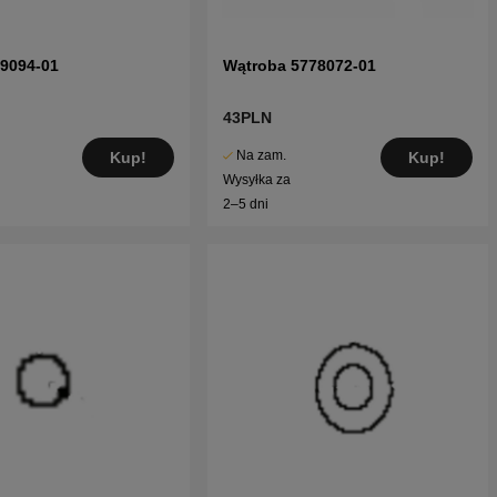
09094-01
Wątroba 5778072-01
43PLN
Na zam.
Kup!
Kup!
Wysyłka za
2–5 dni