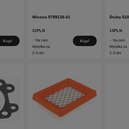
Wiosna 5789128-01
Śruba 51
31PLN
13PLN
Na zam.
Na zam.
Kup!
Kup!
Wysyłka za
Wysyłka za
2–5 dni
2–5 dni