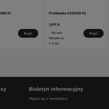
9360-01
Podkładka 5165242-01
10PLN
Na zam.
Kup!
Kup!
Wysyłka za
2–5 dni
asy
Biuletyn informacyjny
Wypisz się z newslettera!