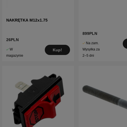
NAKRĘTKA M12x1.75
899PLN
26PLN
Na zam.
W
Wysyłka za
Kup!
magazynie
2–5 dni