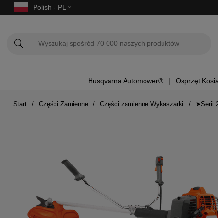
Polish - PL
Husqvarna Automower®
Osprzęt Kosi
Start
Części Zamienne
Części zamienne Wykaszarki
➤Serii 