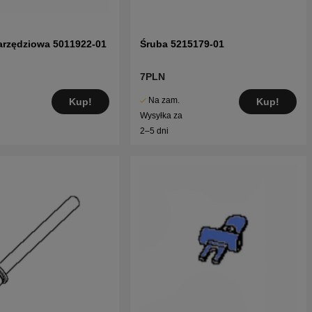
arzędziowa 5011922-01
Śruba 5215179-01
7PLN
Na zam.
Kup!
Kup!
Wysyłka za
2–5 dni