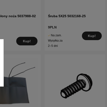
słony noża 5037988-02
Śruba 5X25 5032168-25
9PLN
Na zam.
Kup!
Wysyłka za
Kup!
2–5 dni