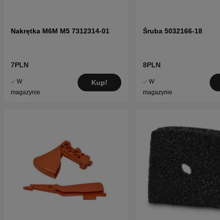
Nakrętka M6M M5 7312314-01
Śruba 5032166-18
7PLN
8PLN
W
W
Kup!
magazynie
magazynie