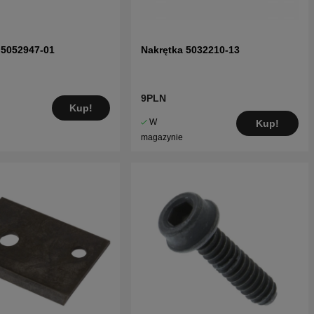
 5052947-01
Nakrętka 5032210-13
9PLN
Kup!
W
Kup!
magazynie