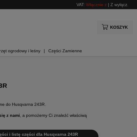
VAT:
Włącznie z
|
Z wyłącz.
KOSZYK
rzęt ogrodowy i leśny
Części Zamienne
3R
enne do Husqvarna 243R.
się z nami
, a pomożemy Ci znaleźć właściwą
ęści i listę części dla Husqvarna 243R