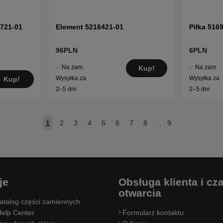
9721-01
Element 5216421-01
Piłka 516
96PLN
6PLN
Na zam.
Na zam.
Kup!
Wysyłka za
Wysyłka za
Kup!
2–5 dni
2–5 dni
1
2
3
4
5
6
7
8
..
9
je
Obsługa klienta i cz
otwarcia
atalog części zamiennych
elp Center
Formularz kontaktu