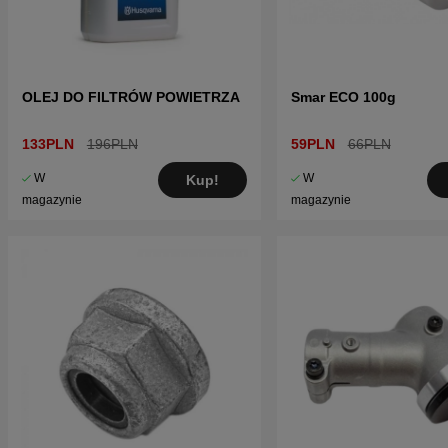
OLEJ DO FILTRÓW POWIETRZA
Smar ECO 100g
133PLN
196PLN
59PLN
66PLN
W
W
Kup!
magazynie
magazynie