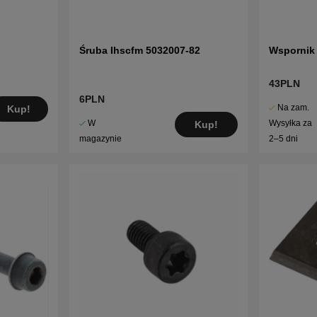
Śruba Ihscfm 5032007-82
Wspornik
43PLN
6PLN
Na zam.
Kup!
W
Wysyłka za
Kup!
magazynie
2–5 dni