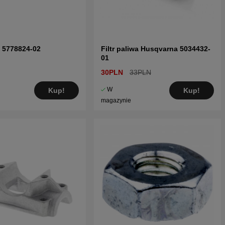
 5778824-02
Filtr paliwa Husqvarna 5034432-
01
30PLN
33PLN
W
Kup!
Kup!
magazynie