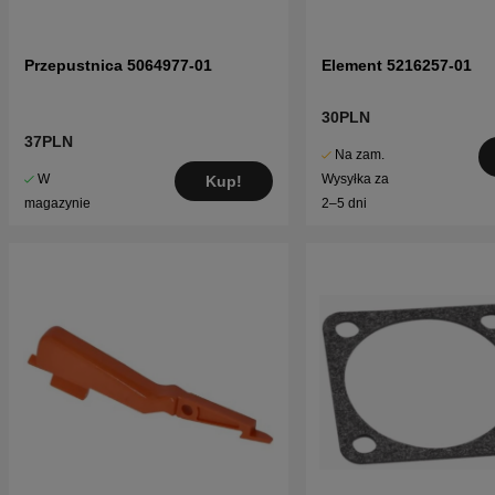
Przepustnica 5064977-01
Element 5216257-01
30PLN
37PLN
Na zam.
W
Wysyłka za
Kup!
magazynie
2–5 dni