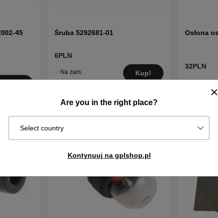
2002-45
Śruba 5292681-01
Osłona o
6PLN
32PLN
Na zam.
Kup!
W
Wysyłka za
Kup!
magazynie
2–5 dni
Are you in the right place?
Select country
Kontynuuj na gplshop.pl