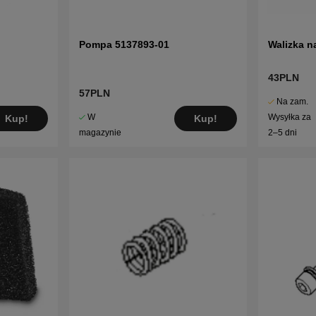
Pompa 5137893-01
Walizka n
43PLN
57PLN
Na zam.
W
Wysyłka za
Kup!
Kup!
magazynie
2–5 dni