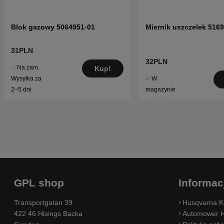
Blok gazowy 5064951-01
Miernik uszczelek 516
31PLN
32PLN
Na zam.
Kup!
W
Wysyłka za
magazynie
2–5 dni
GPL shop
Informac
Transportgatan 39
Husqvarna K
422 46 Hisings Backa
Automower H