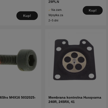
29PLN
Na zam.
Kup!
Wysyłka za
Kup!
2–5 dni
c6Shs M4X16 5032025-
Membrana kontrolna Husqvarna
240R, 245RX, 41