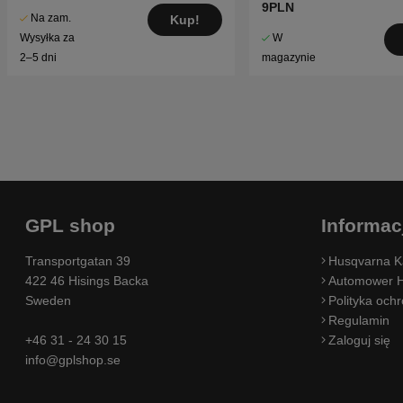
9PLN
Na zam.
Kup!
W
Wysyłka za
magazynie
2–5 dni
GPL shop
Informac
Transportgatan 39
Husqvarna K
422 46 Hisings Backa
Automower H
Sweden
Polityka och
Regulamin
+46 31 - 24 30 15
Zaloguj się
info@gplshop.se