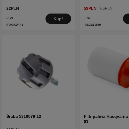
22PLN
59PLN
66PLN
W
W
Kup!
magazynie
magazynie
Śruba 5310078-12
Filtr paliwa Husqvarna
01