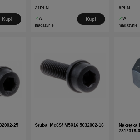
31PLN
8PLN
W
W
Kup!
Kup!
magazynie
magazynie
32002-25
Śruba, Mc6Sf M5X16 5032002-16
Nakrętka
7312318-