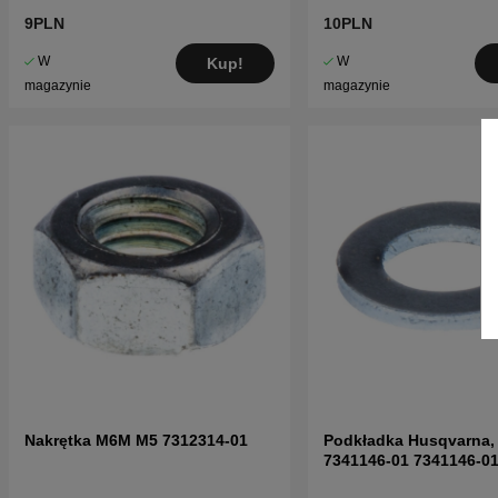
9PLN
10PLN
W
W
Kup!
magazynie
magazynie
Nakrętka M6M M5 7312314-01
Podkładka Husqvarna,
7341146-01 7341146-0