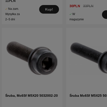
11PLN
30PLN
33PLN
Na zam.
Kup!
W
Wysyłka za
magazynie
2–5 dni
Śruba, Mc6Sf M5X20 5032002-20
Śruba Mc6Sf M5X25 50