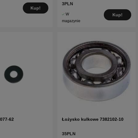
3PLN
Kup!
W
Kup!
magazynie
0077-62
Łożysko kulkowe 7382102-10
35PLN