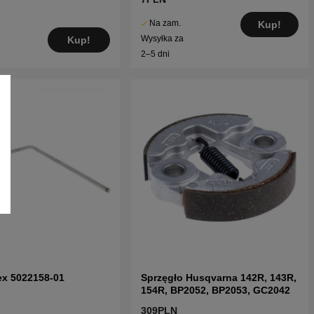
Na zam.
Kup!
Wysyłka za
Kup!
2–5 dni
ex 5022158-01
Sprzęgło Husqvarna 142R, 143R,
154R, BP2052, BP2053, GC2042
309PLN