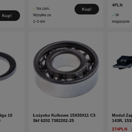
4PLN
Na zam.
Kup!
W
Wysyłka za
Kup!
magazynie
2–5 dni
Sga 10
Łożysko Kulkowe 15X35X11 C3
Moduł Za
0
Skf 6202 7382202-25
143R, 153
BP2052
274PLN