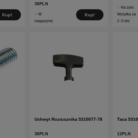
38PLN
Na zam.
W
Wysyłka za
Kup!
Kup!
magazynie
2–5 dni
Uchwyt Rozrusznika 5310077-78
Taca 531
36PLN
12PLN