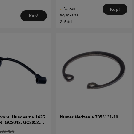
Na zam.
Kup!
Wysyłka za
Kup!
2–5 dni
płonu Husqvarna 142R,
Numer śledzenia 7353131-10
R, GC2042, GC2052,
289PLN