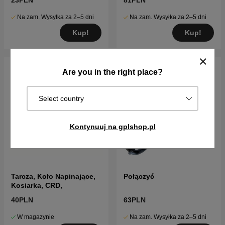
23PLN
81PLN
Na zam. Wysyłka za 2–5 dni
Na zam. Wysyłka za 2–5 dni
Kup!
Kup!
Are you in the right place?
Select country
Kontynuuj na gplshop.pl
Tarcza, Koło Napinające,
Połączyć
Kosiarka, CRD,
40PLN
63PLN
W magazynie
Na zam. Wysyłka za 2–5 dni