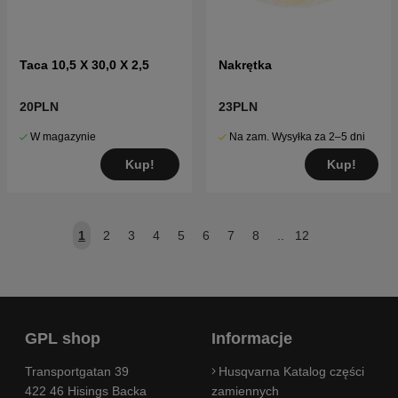
Taca 10,5 X 30,0 X 2,5
Nakrętka
20PLN
23PLN
W magazynie
Na zam. Wysyłka za 2–5 dni
Kup!
Kup!
1
2
3
4
5
6
7
8
..
12
GPL shop
Informacje
Transportgatan 39
Husqvarna Katalog części
422 46 Hisings Backa
zamiennych