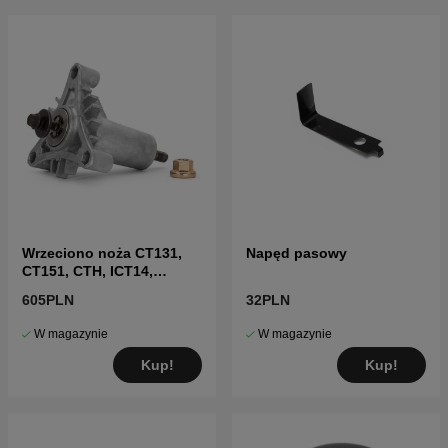
części dla Husqvarna CTH151 2004-06
Wrzeciono noża CT131,
Napęd pasowy
CT151, CTH, ICT14,
LT2215 i inne
605PLN
32PLN
W magazynie
W magazynie
Kup!
Kup!