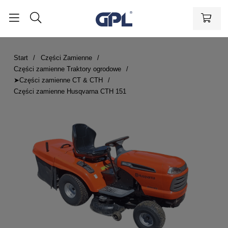
Start
Części Zamienne
Części zamienne Traktory ogrodowe
➤Części zamienne CT & CTH
Części zamienne Husqvarna CTH 151