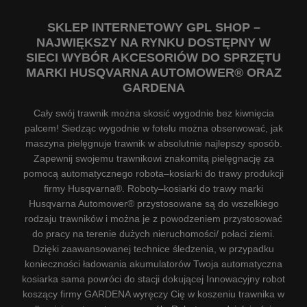
SKLEP INTERNETOWY GPL SHOP –
NAJWIĘKSZY NA RYNKU DOSTĘPNY W
SIECI WYBÓR AKCESORIÓW DO SPRZĘTU
MARKI HUSQVARNA AUTOMOWER® ORAZ
GARDENA
Cały swój trawnik można skosić wygodnie bez kiwnięcia
palcem! Siedząc wygodnie w fotelu można obserwować, jak
maszyna pielęgnuje trawnik w absolutnie najlepszy sposób.
Zapewnij swojemu trawnikowi znakomitą pielęgnację za
pomocą automatycznego robota–kosiarki do trawy produkcji
firmy Husqvarna®. Roboty–kosiarki do trawy marki
Husqvarna Automower® przystosowane są do wszelkiego
rodzaju trawników i można je z powodzeniem przystosować
do pracy na terenie dużych nieruchomości/ połaci ziemi.
Dzięki zaawansowanej technice śledzenia, w przypadku
konieczności ładowania akumulatorów Twoja automatyczna
kosiarka sama powróci do stacji dokującej Innowacyjny robot
koszący firmy GARDENA wyręczy Cię w koszeniu trawnika w