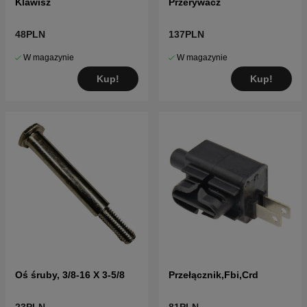
Klawisz
Przerywacz
48PLN
137PLN
W magazynie
W magazynie
Kup!
Kup!
Oś śruby, 3/8-16 X 3-5/8
Przełącznik,Fbi,Crd