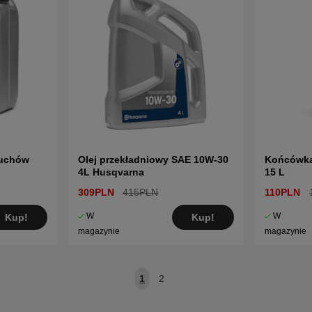
cuchów
Olej przekładniowy SAE 10W-30
Końcówka
4L Husqvarna
15 L
309PLN
415PLN
110PLN
W
W
Kup!
Kup!
magazynie
magazynie
1
2