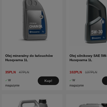
Olej mineralny do łańcuchów
Olej silnikowy SAE 5W-
Husqvarna 1L
Husqvarna 1L
35PLN
47PLN
102PLN
137PLN
W
W
Kup!
magazynie
magazynie