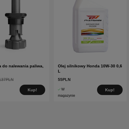
 do nalewania paliwa,
Olej silnikowy Honda 10W-30 0,6
L
137PLN
55PLN
W
Kup!
Kup!
magazynie