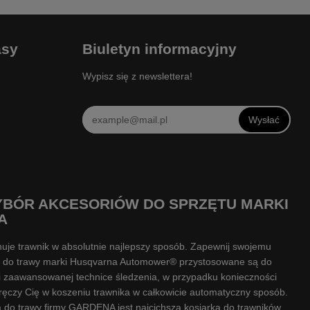
asy
Biuletyn informacyjny
Wypisz się z newslettera!
Wysłać
WYBÓR AKCESORIÓW DO SPRZĘTU MARKI
A
uje trawnik w absolutnie najlepszy sposób. Zapewnij swojemu
ki do trawy marki Husqvarna Automower® przystosowane są do
ki zaawansowanej technice śledzenia, w przypadku konieczności
ęczy Cię w koszeniu trawnika w całkowicie automatyczny sposób.
a do trawy firmy GARDENA jest najcichszą kosiarką do trawników