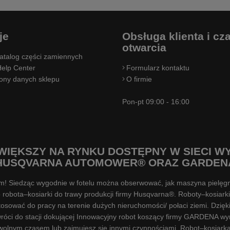
je
Obsługa klienta i cz
otwarcia
atalog części zamiennych
elp Center
Formularz kontaktu
rony danych sklepu
O firmie
Pon-pt 09:00 - 16:00
WIĘKSZY NA RYNKU DOSTĘPNY W SIECI 
HUSQVARNA AUTOMOWER® ORAZ GARDEN
em! Siedząc wygodnie w fotelu można obserwować, jak maszyna pielęgn
 robota–kosiarki do trawy produkcji firmy Husqvarna®. Roboty–kosiar
osować do pracy na terenie dużych nieruchomości/ połaci ziemi. Dzię
ci do stacji dokującej Innowacyjny robot koszący firmy GARDENA wyr
 wolnym czasem lub zajmujesz się innymi czynnościami. Robot–kosiark