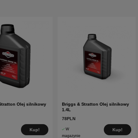
Stratton Olej silnikowy
Briggs & Stratton Olej silnikowy
1.4L
78PLN
W
Kup!
Kup!
magazynie