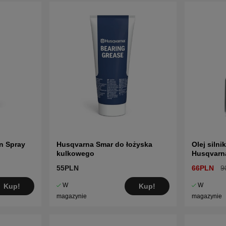
n Spray
Husqvarna Smar do łożyska
Olej siln
kulkowego
Husqvarn
55PLN
66PLN
9
W
W
Kup!
Kup!
magazynie
magazynie