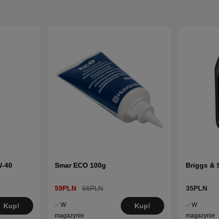
W-40
Smar ECO 100g
Briggs & 
59PLN
66PLN
35PLN
W
W
Kup!
Kup!
magazynie
magazynie