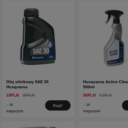
Olej silnikowy SAE 30
Husqvarna Active Clea
Husqvarna
500ml
19PLN
39PLN
56PLN
62PLN
W
W
Kup!
magazynie
magazynie