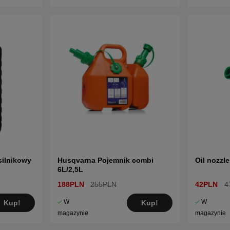
silnikowy
Husqvarna Pojemnik combi
Oil nozzl
6L/2,5L
188PLN
255PLN
42PLN
4
W
W
Kup!
Kup!
magazynie
magazynie