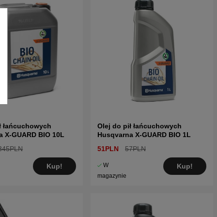
ił łańcuchowych
Olej do pił łańcuchowych
a X-GUARD BIO 10L
Husqvarna X-GUARD BIO 1L
345PLN
51PLN
57PLN
W
Kup!
Kup!
magazynie