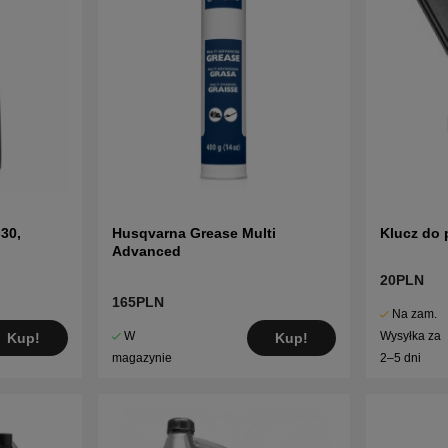
30,
Husqvarna Grease Multi
Klucz do 
Advanced
20PLN
165PLN
Na zam.
W
Wysyłka za
Kup!
Kup!
magazynie
2–5 dni