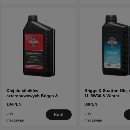
Olej do silników
Briggs & Stratton Olej 
czterosuwowych Briggs &
1L 5W30 & Winter
Stratton 2 l
104PLN
98PLN
W
W
Kup!
magazynie
magazynie