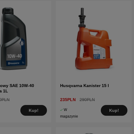
ikowy SAE 10W-40
Husqvarna Kanister 15 l
a 1L
0PLN
235PLN
290PLN
W
Kup!
Kup!
magazynie