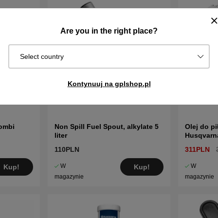
Are you in the right place?
Select country
Kontynuuj na gplshop.pl
ombi
Non Spill Fuel Spout, alkylate 5
Olej do p
liter
Husqvarn
110PLN
311PLN
W
W
Kup!
Kup!
magazynie
magazynie