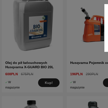
Olej do pił łańcuchowych
Husqvarna Pojemnik c
Husqvarna X-GUARD BIO 20L
608PLN
675PLN
196PLN
290PLN
W
W
Kup!
magazynie
magazynie