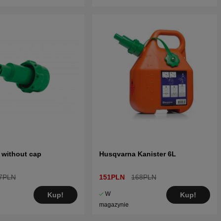
e without cap
Husqvarna Kanister 6L
7PLN
151PLN
168PLN
W
Kup!
Kup!
magazynie