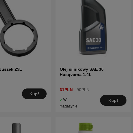
puszek 25L
Olej silnikowy SAE 30
Husqvarna 1.4L
61PLN
90PLN
Kup!
W
Kup!
magazynie