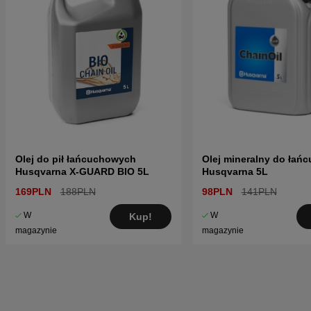
Olej do pił łańcuchowych
Olej mineralny do łań
Husqvarna X-GUARD BIO 5L
Husqvarna 5L
169PLN
188PLN
98PLN
141PLN
W
W
Kup!
magazynie
magazynie