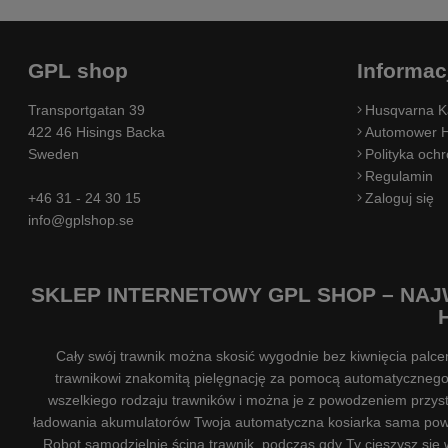
GPL shop
Informac
Transportgatan 39
Husqvarna K
422 46 Hisings Backa
Automower H
Sweden
Polityka och
Regulamin
+46 31 - 24 30 15
Zaloguj się
info@gplshop.se
SKLEP INTERNETOWY GPL SHOP – NAJ
Cały swój trawnik można skosić wygodnie bez kiwnięcia palc
trawnikowi znakomitą pielęgnację za pomocą automatycznego
wszelkiego rodzaju trawników i można je z powodzeniem przyst
ładowania akumulatorów Twoja automatyczna kosiarka sama powró
Robot samodzielnie ścina trawnik, podczas gdy Ty cieszysz się