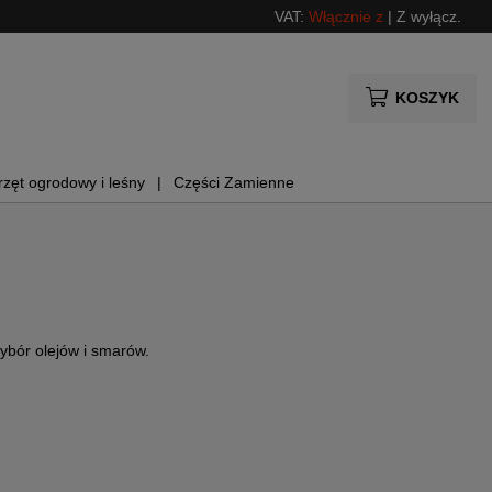
VAT:
Włącznie z
|
Z wyłącz.
KOSZYK
rzęt ogrodowy i leśny
Części Zamienne
ybór olejów i smarów.