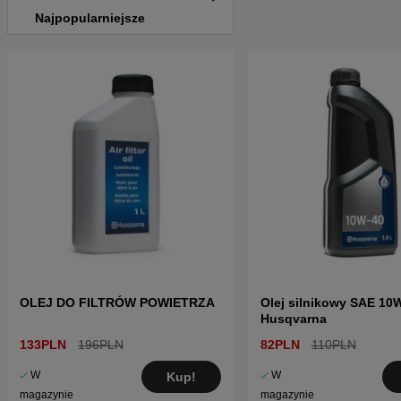
Najpopularniejsze
OLEJ DO FILTRÓW POWIETRZA
Olej silnikowy SAE 10
Husqvarna
133PLN
196PLN
82PLN
110PLN
W
W
Kup!
magazynie
magazynie