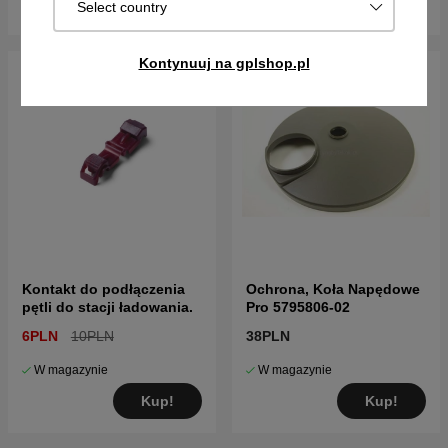
Kup!
Kup!
Select country
Kontynuuj na gplshop.pl
Kontakt do podłączenia
Ochrona, Koła Napędowe
pętli do stacji ładowania.
Pro 5795806-02
6PLN
10PLN
38PLN
W magazynie
W magazynie
Kup!
Kup!