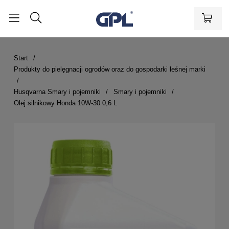
Start
Produkty do pielęgnacji ogrodów oraz do gospodarki leśnej marki
Husqvarna Smary i pojemniki
Smary i pojemniki
Olej silnikowy Honda 10W-30 0,6 L