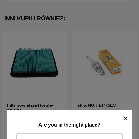
INNI KUPILI RÓWNIEŻ:
Filtr powietrza Honda-
Iskra NGK BPR5ES
SILNIK
57PLN
39PLN
Are you in the right place?
W magazynie
W magazynie