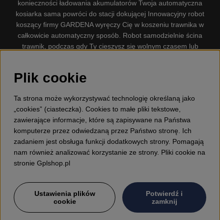
konieczności ładowania akumulatorów Twoja automatyczna
kosiarka sama powróci do stacji dokującej Innowacyjny robot
koszący firmy GARDENA wyręczy Cię w koszeniu trawnika w
całkowicie automatyczny sposób. Robot samodzielnie ścina
trawnik, podczas gdy Ty cieszysz się wolnym czasem lub
zajmujesz się innymi czynnościami. Robot–kosiarka do trawy
firmy GARDENA jest najcichszą kosiarką do trawników
Plik cookie
dostępną na rynku. Firma nasza dysponuje. Gplshop
sprzedaje również Husqvarna Pilarki, Wyposażenie, Odzież
Ta strona może wykorzystywać technologię określaną jako
ochronna, Wykaszarki, Podkaszarki, Nożyce do żywopłotów,
„cookies” (ciasteczka). Cookies to małe pliki tekstowe,
Kultywatory, Dmuchawy, Odśnieżarki, Myjka Ciśnieniowa,
zawierające informacje, które są zapisywane na Państwa
Odkurzacz, Przecinarki, Siekiery, Narzędzia do prac leśnych,
komputerze przez odwiedzaną przez Państwo stronę. Ich
Smary, Pojemniki, Zabawki dla dzieci ETC.
zadaniem jest obsługa funkcji dodatkowych strony. Pomagają
nam również analizować korzystanie ze strony. Pliki cookie na
stronie Gplshop.pl
Ustawienia plików
Potwierdź i
cookie
zamknij