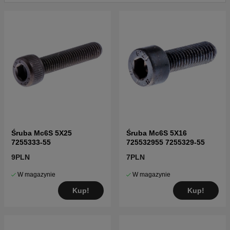
części dla Husqvarna 128 LDX (952715757),
20120100001-Current
Kliknij tutaj, aby zobaczyć katalog części i listę
części dla Husqvarna 128LDX (966589201),
20102200001-Current
Śruba Mc6S 5X25
Śruba Mc6S 5X16
7255333-55
725532955 7255329-55
9PLN
7PLN
W magazynie
W magazynie
Kup!
Kup!