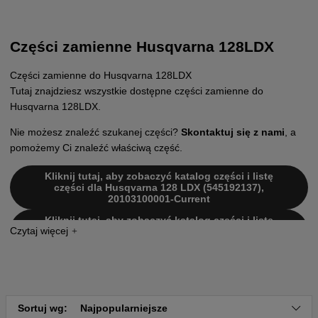
Części zamienne Husqvarna 128LDX
Części zamienne do Husqvarna 128LDX
Tutaj znajdziesz wszystkie dostępne części zamienne do
Husqvarna 128LDX.
Nie możesz znaleźć szukanej części?
Skontaktuj się z nami
, a
pomożemy Ci znaleźć właściwą część.
Kliknij tutaj, aby zobaczyć katalog części i listę
części dla Husqvarna 128 LDX (545192137),
20103100001-Current
Kliknij tutaj, aby zobaczyć katalog części i listę
części dla Husqvarna 128 LDX (952711948),
20103100001-Current
Kliknij tutaj, aby zobaczyć katalog części i listę
części dla Husqvarna 128 LDX (952715753),
20120100001-Current
Kliknij tutaj, aby zobaczyć katalog części i listę
Sortuj wg:
Najpopularniejsze