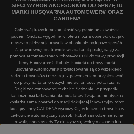
SIECI WYBÓR AKCESORIÓW DO SPRZĘTU
MARKI HUSQVARNA AUTOMOWER® ORAZ
GARDENA
Cały swój trawnik można skosić wygodnie bez kiwnięcia
palcem! Siedząc wygodnie w fotelu można obserwować, jak
maszyna pielęgnuje trawnik w absolutnie najlepszy sposób.
Zapewnij swojemu trawnikowi znakomitą pielęgnację za
pomocą automatycznego robota–kosiarki do trawy produkcji
firmy Husqvarna®. Roboty–kosiarki do trawy marki
Husqvarna Automower® przystosowane są do wszelkiego
rodzaju trawników i można je z powodzeniem przystosować
do pracy na terenie dużych nieruchomości/ połaci ziemi.
Dzięki zaawansowanej technice śledzenia, w przypadku
konieczności ładowania akumulatorów Twoja automatyczna
kosiarka sama powróci do stacji dokującej Innowacyjny robot
koszący firmy GARDENA wyręczy Cię w koszeniu trawnika w
całkowicie automatyczny sposób. Robot samodzielnie ścina
trawnik, podczas gdy Ty cieszysz się wolnym czasem lub
zajmujesz się innymi czynnościami. Robot–kosiarka do trawy