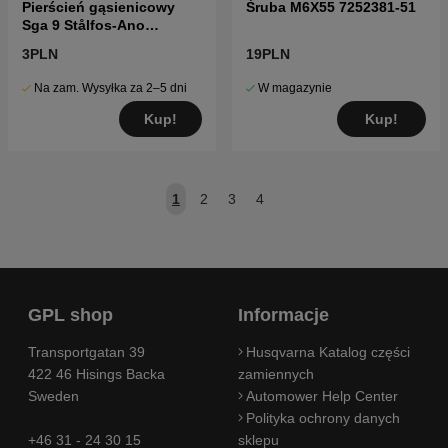
Pierścień gąsienicowy
Śruba M6X55 7252381-51
Sga 9 Stålfos-Ano
7353111-00
3PLN
19PLN
Na zam. Wysyłka za 2–5 dni
W magazynie
Kup!
Kup!
1
2
3
4
GPL shop
Informacje
Transportgatan 39
Husqvarna Katalog części
422 46 Hisings Backa
zamiennych
Sweden
Automower Help Center
Polityka ochrony danych
+46 31 - 24 30 15
sklepu