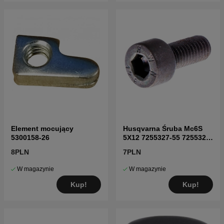
Element mocujący
Husqvarna Śruba Mc6S
5300158-26
5X12 7255327-55 7255327-
55
8PLN
7PLN
W magazynie
W magazynie
Kup!
Kup!