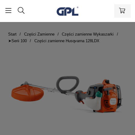
Start
Części Zamienne
Części zamienne Wykaszarki
➤Serii 100
Części zamienne Husqvarna 128LDX