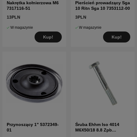
Nakrętka kołnierzowa M6
Pierścień prowadzący Sga
7317116-51
10 Ritn Sga 10 7353112-00
13PLN
3PLN
W magazynie
W magazynie
Kup!
Kup!
Przynoszący 1" 5372349-
Śruba Ehhm Iso 4014
01
M6X50/18 8.8 Zpb
7252380-51