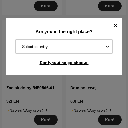
Kup!
Kup!
Are you in the right place?
Select country
Kontynuuj na gplshop.pl
Zacisk dolny 5450566-01
Dom po lewej
32PLN
68PLN
Na zam. Wysyłka za 2–5 dni
Na zam. Wysyłka za 2–5 dni
Kup!
Kup!