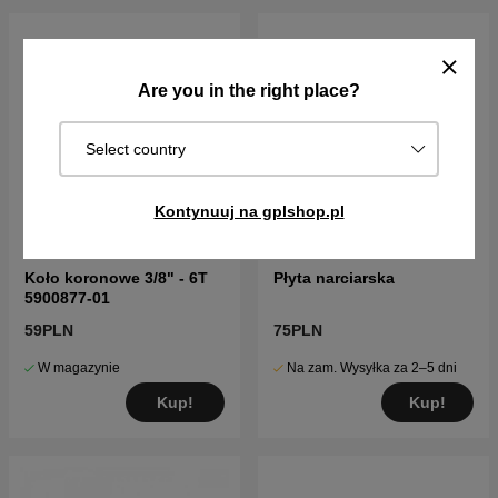
Are you in the right place?
Select country
Kontynuuj na gplshop.pl
Koło koronowe 3/8" - 6T
Płyta narciarska
5900877-01
59PLN
75PLN
W magazynie
Na zam. Wysyłka za 2–5 dni
Kup!
Kup!