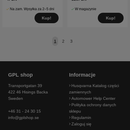
Na zam. Wysyłka za 2–5 dni
W magazynie
Kup!
Kup!
1
2
3
GPL shop
Informacje
Transportgatan 39
Husqvarna Katalog części
422 46 Hisings Backa
zamiennych
Sweden
Automower Help Center
Polityka ochrony danych
+46 31 - 24 30 15
sklepu
info@gplshop.se
Regulamin
Zaloguj się