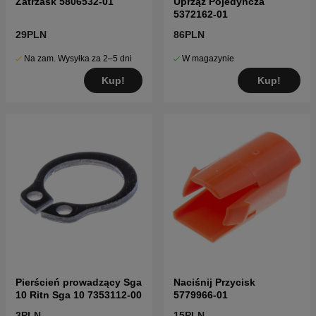
Zatrzask 5806532-01
Uprząż Pojedyncza
5372162-01
29PLN
86PLN
Na zam. Wysyłka za 2–5 dni
W magazynie
Kup!
Kup!
Pierścień prowadzący Sga
Naciśnij Przycisk
10 Ritn Sga 10 7353112-00
5779966-01
3PLN
15PLN