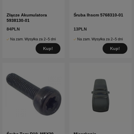
Złącze Akumulatora
Śruba Ihscm 5768310-01
5938130-01
84PLN
13PLN
Na zam. Wysyłka za 2–5 dni
Na zam. Wysyłka za 2–5 dni
Kup!
Kup!
Śruba Torx D10, M5X20
Mieszkania