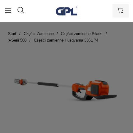
Start
Części Zamienne
Części zamienne Pilarki
➤Serii 500
Części zamienne Husqvarna 536LiP4