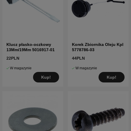
Klucz płasko-oczkowy
Korek Zbiornika Oleju Kpl
13Mm/19Mm 5016917-01
5778786-03
22PLN
44PLN
W magazynie
W magazynie
Kup!
Kup!