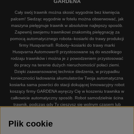
GARDENA
Cały swój trawnik można skosić wygodnie bez kiwnięcia
palcem! Siedząc wygodnie w fotelu można obserwować, jak
maszyna pielęgnuje trawnik w absolutnie najlepszy sposób.
Zapewnij swojemu trawnikowi znakomitą pielęgnację za
pomocą automatycznego robota–kosiarki do trawy produkcji
firmy Husqvarna®. Roboty–kosiarki do trawy marki
Husqvarna Automower® przystosowane są do wszelkiego
rodzaju trawników i można je z powodzeniem przystosować
do pracy na terenie dużych nieruchomości/ połaci ziemi.
Dzięki zaawansowanej technice śledzenia, w przypadku
konieczności ładowania akumulatorów Twoja automatyczna
kosiarka sama powróci do stacji dokującej Innowacyjny robot
koszący firmy GARDENA wyręczy Cię w koszeniu trawnika w
całkowicie automatyczny sposób. Robot samodzielnie ścina
trawnik, podczas gdy Ty cieszysz się wolnym czasem lub
zajmujesz się innymi czynnościami. Robot–kosiarka do trawy
firmy GARDENA jest najcichszą kosiarką do trawników
Plik cookie
dostępną na rynku. Firma nasza dysponuje. Gplshop
sprzedaje również Husqvarna Pilarki, Wyposażenie, Odzież