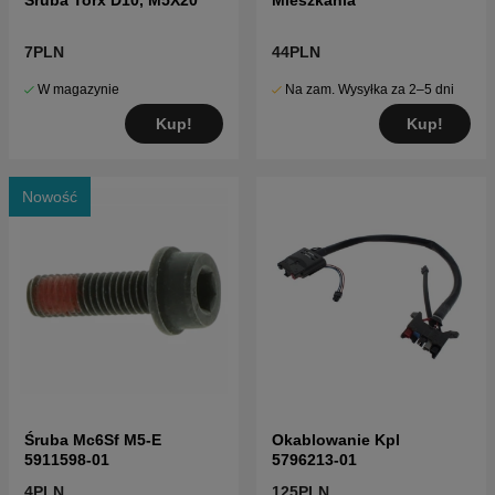
7PLN
44PLN
W magazynie
Na zam. Wysyłka za 2–5 dni
Kup!
Kup!
Nowość
Śruba Mc6Sf M5-E
Okablowanie Kpl
5911598-01
5796213-01
4PLN
125PLN