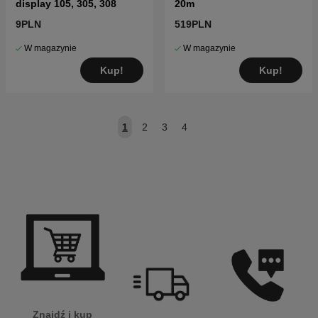
display 105, 305, 308
20m
9PLN
519PLN
W magazynie
W magazynie
Kup!
Kup!
1
2
3
4
Znajdź i kup