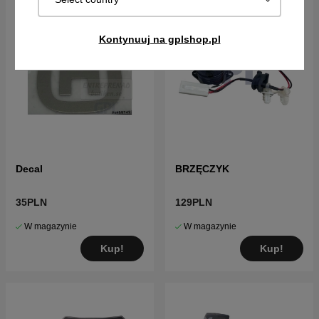
Kontynuuj na gplshop.pl
Decal
BRZĘCZYK
35PLN
129PLN
W magazynie
W magazynie
Kup!
Kup!