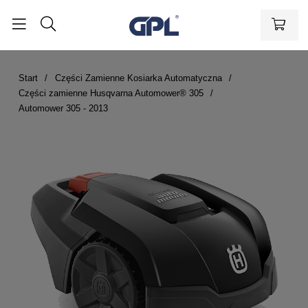
Start
Części Zamienne Kosiarka Automatyczna
Części zamienne Husqvarna Automower® 305
Automower 305 - 2013