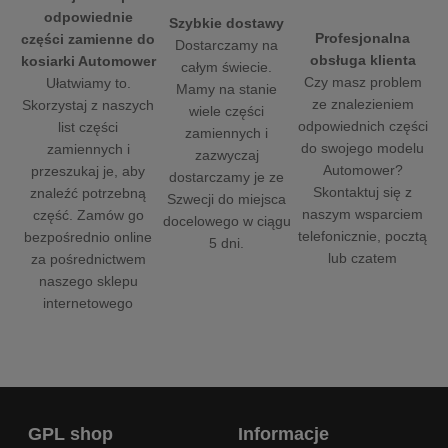
odpowiednie
Szybkie dostawy
Profesjonalna
części zamienne do
Dostarczamy na
obsługa klienta
kosiarki Automower
całym świecie.
Czy masz problem
Ułatwiamy to.
Mamy na stanie
ze znalezieniem
Skorzystaj z naszych
wiele części
odpowiednich części
list części
zamiennych i
do swojego modelu
zamiennych i
zazwyczaj
Automower?
przeszukaj je, aby
dostarczamy je ze
Skontaktuj się z
znaleźć potrzebną
Szwecji do miejsca
naszym wsparciem
część. Zamów go
docelowego w ciągu
telefonicznie, pocztą
bezpośrednio online
5 dni.
lub czatem
za pośrednictwem
naszego sklepu
internetowego
GPL shop
Informacje