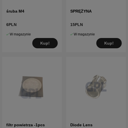
śruba M4
SPRĘŻYNA
6PLN
15PLN
W magazynie
W magazynie
Kup!
Kup!
filtr powietrza -1pcs
Diode Lens