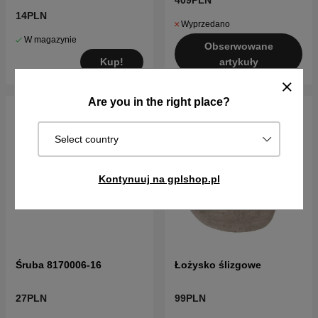
409PLN
14PLN
Wyprzedano
W magazynie
Obserwowane
Kup!
artykuły
Are you in the right place?
Select country
Kontynuuj na gplshop.pl
Śruba 8170006-16
Łożysko ślizgowe
27PLN
99PLN