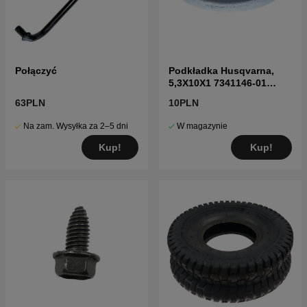
Połączyć
Podkładka Husqvarna,
5,3X10X1 7341146-01
7341146-01
63PLN
10PLN
Na zam. Wysyłka za 2–5 dni
W magazynie
Kup!
Kup!