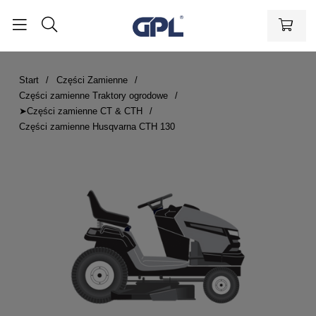
Start
Części Zamienne
Części zamienne Traktory ogrodowe
➤Części zamienne CT & CTH
Części zamienne Husqvarna CTH 130