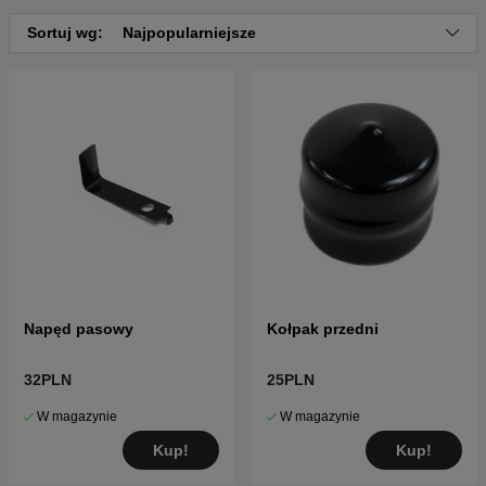
Kliknij tutaj, aby zobaczyć katalog części i listę
Sortuj wg:
Najpopularniejsze
części dla Husqvarna CTH130 1999-10 (954140100-A)
Napęd pasowy
Kołpak przedni
32PLN
25PLN
W magazynie
W magazynie
Kup!
Kup!