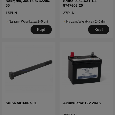
Nakrętka, 3/8-16 8732206-
Śruba, 3/8-16X1 1/4
00
8747606-20
15PLN
27PLN
Na zam. Wysyłka za 2–5 dni
Na zam. Wysyłka za 2–5 dni
Kup!
Kup!
Śruba 5016067-01
Akumulator 12V 24Ah