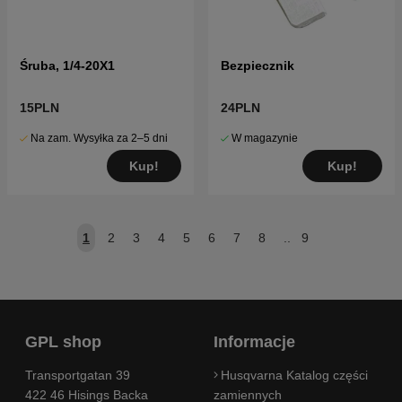
Śruba, 1/4-20X1
Bezpiecznik
15PLN
24PLN
Na zam. Wysyłka za 2–5 dni
W magazynie
Kup!
Kup!
1
2
3
4
5
6
7
8
..
9
GPL shop
Informacje
Transportgatan 39
Husqvarna Katalog części
422 46 Hisings Backa
zamiennych