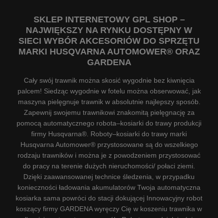
SKLEP INTERNETOWY GPL SHOP –
NAJWIĘKSZY NA RYNKU DOSTĘPNY W
SIECI WYBÓR AKCESORIÓW DO SPRZĘTU
MARKI HUSQVARNA AUTOMOWER® ORAZ
GARDENA
Cały swój trawnik można skosić wygodnie bez kiwnięcia
palcem! Siedząc wygodnie w fotelu można obserwować, jak
maszyna pielęgnuje trawnik w absolutnie najlepszy sposób.
Zapewnij swojemu trawnikowi znakomitą pielęgnację za
pomocą automatycznego robota–kosiarki do trawy produkcji
firmy Husqvarna®. Roboty–kosiarki do trawy marki
Husqvarna Automower® przystosowane są do wszelkiego
rodzaju trawników i można je z powodzeniem przystosować
do pracy na terenie dużych nieruchomości/ połaci ziemi.
Dzięki zaawansowanej technice śledzenia, w przypadku
konieczności ładowania akumulatorów Twoja automatyczna
kosiarka sama powróci do stacji dokującej Innowacyjny robot
koszący firmy GARDENA wyręczy Cię w koszeniu trawnika w