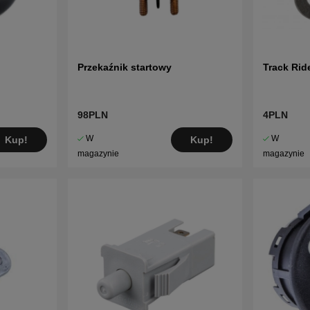
Przekaźnik startowy
Track Rid
98PLN
4PLN
W
W
Kup!
Kup!
magazynie
magazynie