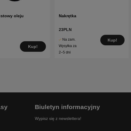
stowy oleju
Nakrętka
23PLN
Na zam.
Kup!
Wysyłka za
Kup!
2–5 dni
asy
Biuletyn informacyjny
Wypisz się z newslettera!