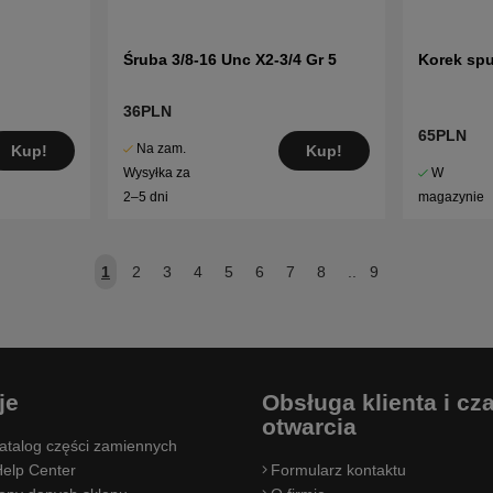
Śruba 3/8-16 Unc X2-3/4 Gr 5
Korek spu
36PLN
65PLN
Na zam.
Kup!
Kup!
W
Wysyłka za
magazynie
2–5 dni
1
2
3
4
5
6
7
8
..
9
je
Obsługa klienta i cz
otwarcia
atalog części zamiennych
elp Center
Formularz kontaktu