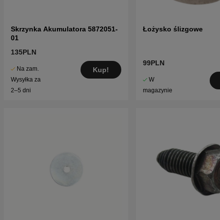
Skrzynka Akumulatora 5872051-
Łożysko ślizgowe
01
135PLN
99PLN
Na zam.
Kup!
W
Wysyłka za
magazynie
2–5 dni