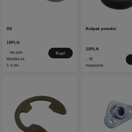
Oś
Kołpak przedni
19PLN
25PLN
Na zam.
Kup!
W
Wysyłka za
magazynie
2–5 dni