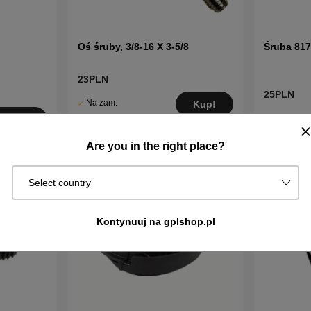
Oś śruby, 3/8-16 X 3-5/8
Śruba 81
23PLN
25PLN
Na zam.
Kup!
W
Wysyłka za
Kup!
magazynie
2–5 dni
Are you in the right place?
Select country
Kontynuuj na gplshop.pl