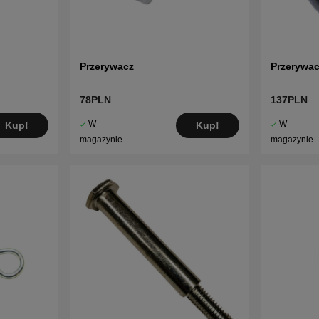
Przerywacz
Przerywa
78PLN
137PLN
W
W
Kup!
Kup!
magazynie
magazynie