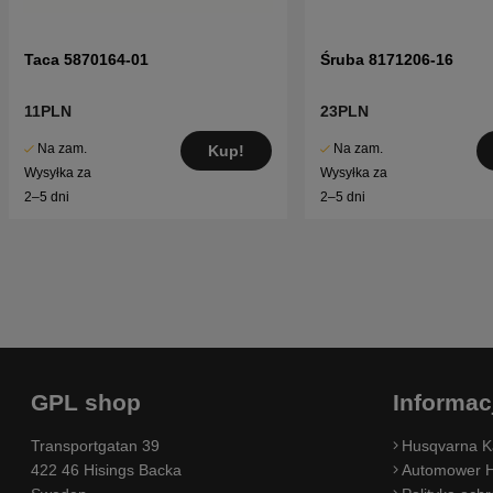
Taca 5870164-01
Śruba 8171206-16
11PLN
23PLN
Na zam.
Na zam.
Kup!
Wysyłka za
Wysyłka za
2–5 dni
2–5 dni
GPL shop
Informac
Transportgatan 39
Husqvarna K
422 46 Hisings Backa
Automower H