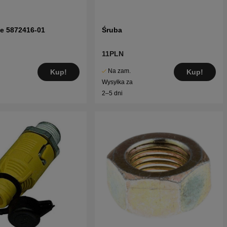
e 5872416-01
Śruba
11PLN
Na zam.
Kup!
Kup!
Wysyłka za
2–5 dni