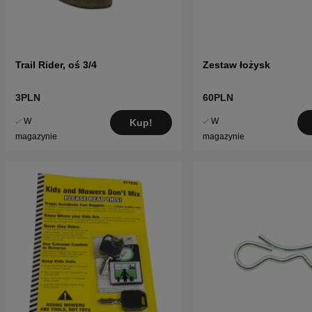
Trail Rider, oś 3/4
Zestaw łożysk
3PLN
60PLN
W
W
Kup!
magazynie
magazynie