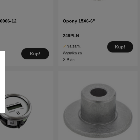
70006-12
Opony 15X6-6"
249PLN
Na zam.
Kup!
Wysyłka za
Kup!
2–5 dni