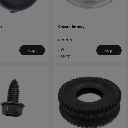
cz
Krążek linowy
175PLN
W
Kup!
Kup!
magazynie