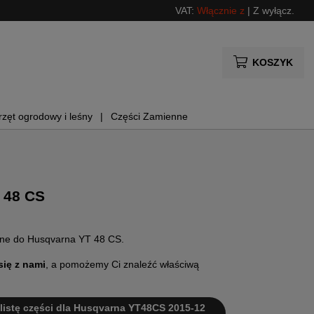
VAT:
Włącznie z
|
Z wyłącz.
KOSZYK
rzęt ogrodowy i leśny
Części Zamienne
 48 CS
enne do Husqvarna YT 48 CS.
się z nami
, a pomożemy Ci znaleźć właściwą
i listę części dla Husqvarna YT48CS 2015-12