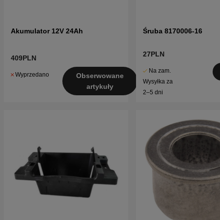
Akumulator 12V 24Ah
Śruba 8170006-16
27PLN
409PLN
Na zam.
Wyprzedano
Obserwowane
Wysyłka za
artykuły
2–5 dni