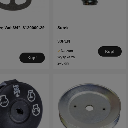
er, Wał 3/4". 8120000-29
Sutek
33PLN
Na zam.
Kup!
Wysyłka za
Kup!
2–5 dni