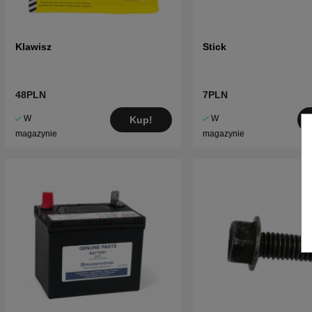
Klawisz
Stick
48PLN
7PLN
W
W
Kup!
magazynie
magazynie