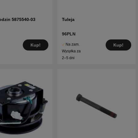
odzin 5875540-03
Tuleja
96PLN
Na zam.
Kup!
Kup!
Wysyłka za
2–5 dni