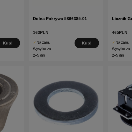
Dolna Pokrywa 5866385-01
Licznik G
163PLN
465PLN
Na zam.
Na zam.
Kup!
Kup!
Wysyłka za
Wysyłka za
2–5 dni
2–5 dni