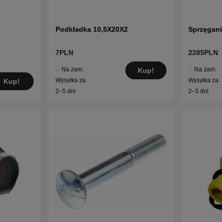
Podkładka 10,5X20X2
Sprzęgani
7PLN
2285PLN
Na zam.
Na zam.
Kup!
Wysyłka za
Wysyłka za
Kup!
2–5 dni
2–5 dni