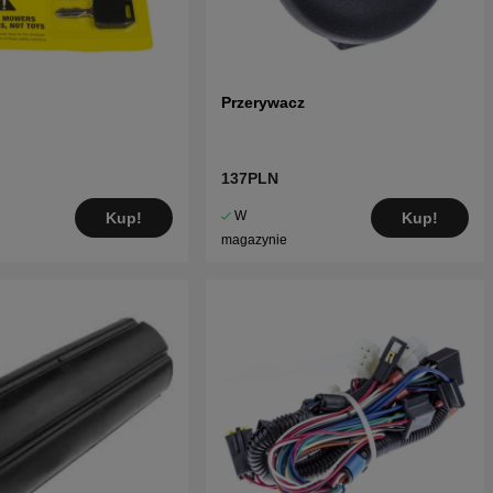
Przerywacz
137PLN
W
Kup!
Kup!
magazynie