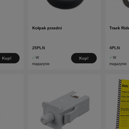
Kołpak przedni
Track Rid
25PLN
4PLN
W
W
Kup!
Kup!
magazynie
magazynie