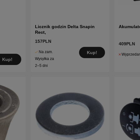
Licznik godzin Delta Snapin
Akumulat
Rect,
157PLN
409PLN
Na zam.
Kup!
Wyprzeda
Wysyłka za
Kup!
2–5 dni