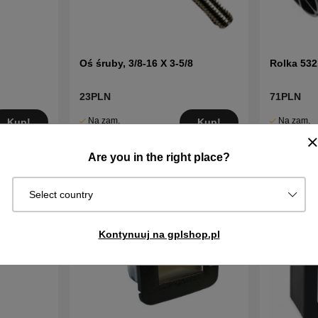
Oś śruby, 3/8-16 X 3-5/8
Rolka 532
23PLN
71PLN
Na zam.
Na zam.
Kup!
Kup!
Wysyłka za
Wysyłka za
2–5 dni
2–5 dni
Are you in the right place?
Select country
Kontynuuj na gplshop.pl