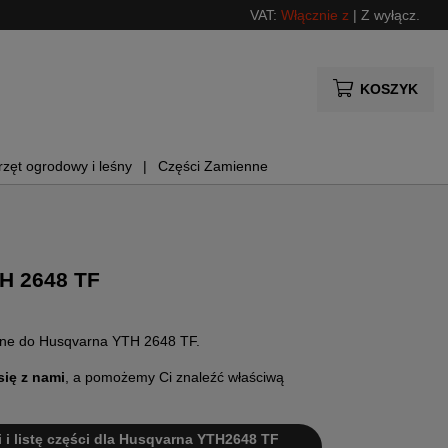
VAT:
Włącznie z
|
Z wyłącz.
KOSZYK
rzęt ogrodowy i leśny
Części Zamienne
H 2648 TF
enne do Husqvarna YTH 2648 TF.
się z nami
, a pomożemy Ci znaleźć właściwą
i i listę części dla Husqvarna YTH2648 TF