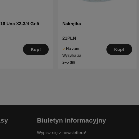
-16 Unc X2-3/4 Gr 5
Nakrętka
21PLN
Na zam.
Kup!
Kup!
Wysyłka za
2–5 dni
asy
Biuletyn informacyjny
Wypisz się z newslettera!