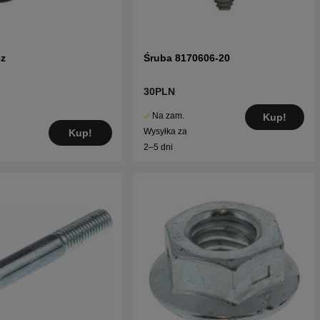
cz
Śruba 8170606-20
30PLN
Na zam.
Kup!
Wysyłka za
Kup!
2–5 dni