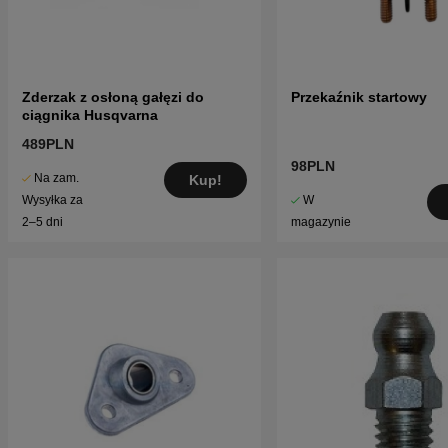
Zderzak z osłoną gałęzi do
Przekaźnik startowy
ciągnika Husqvarna
489PLN
98PLN
Na zam.
Kup!
W
Wysyłka za
magazynie
2–5 dni