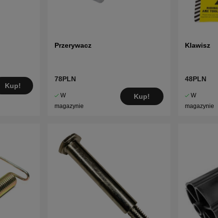
Przerywacz
Klawisz
78PLN
48PLN
Kup!
W
W
Kup!
magazynie
magazynie