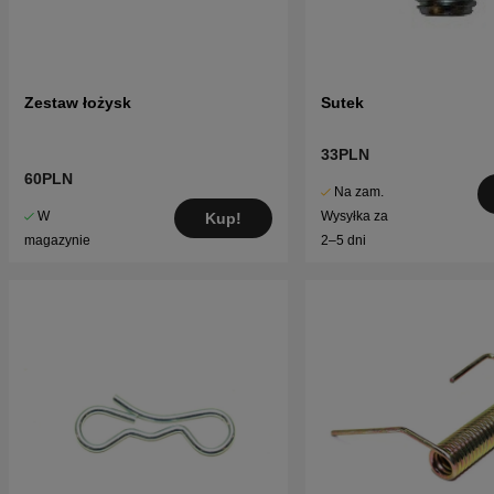
Zestaw łożysk
Sutek
33PLN
60PLN
Na zam.
W
Wysyłka za
Kup!
magazynie
2–5 dni