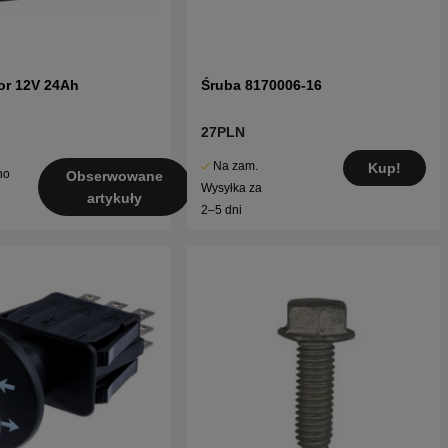
or 12V 24Ah
Śruba 8170006-16
27PLN
Na zam.
Kup!
no
Obserwowane
Wysyłka za
artykuły
2–5 dni