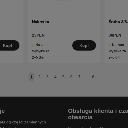
Nakrętka
Śruba 3/8
23PLN
36PLN
Na zam.
Na zam.
Kup!
Kup!
Wysyłka za
Wysyłka za
2–5 dni
2–5 dni
1
2
3
4
5
6
7
..
8
je
Obsługa klienta i cz
otwarcia
atalog części zamiennych