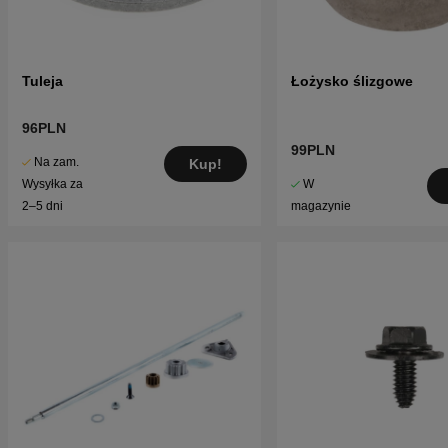
Tuleja
Łożysko ślizgowe
96PLN
99PLN
Na zam.
Kup!
W
Wysyłka za
magazynie
2–5 dni