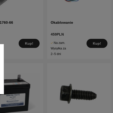
1760-66
Okablowanie
459PLN
Na zam.
Kup!
Kup!
Wysyłka za
2–5 dni