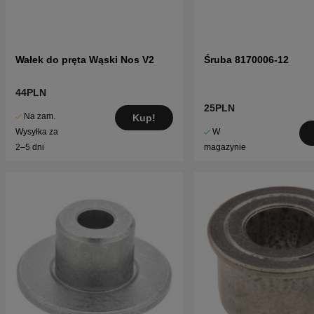
Wałek do pręta Wąski Nos V2
Śruba 8170006-12
44PLN
25PLN
Na zam.
Kup!
W
Wysyłka za
magazynie
2–5 dni