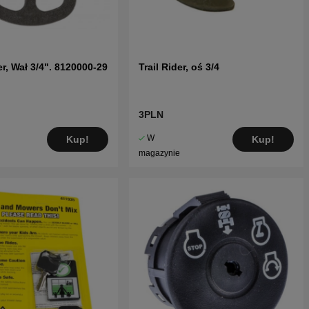
er, Wał 3/4". 8120000-29
Trail Rider, oś 3/4
3PLN
W
Kup!
Kup!
magazynie