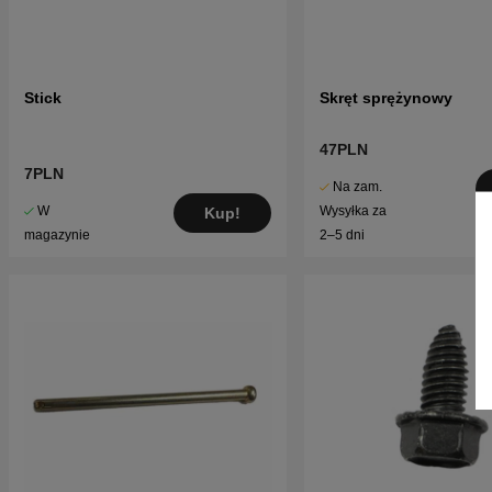
Stick
Skręt sprężynowy
47PLN
7PLN
Na zam.
W
Wysyłka za
Kup!
magazynie
2–5 dni