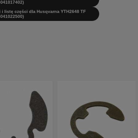
6041017402)
i i listę części dla Husqvarna YTH2648 TF
6041022500)