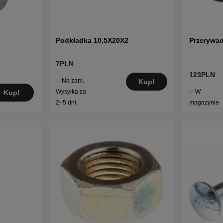
Podkładka 10,5X20X2
Przerywa
7PLN
123PLN
Na zam.
Kup!
W
Wysyłka za
Kup!
magazynie
2–5 dni