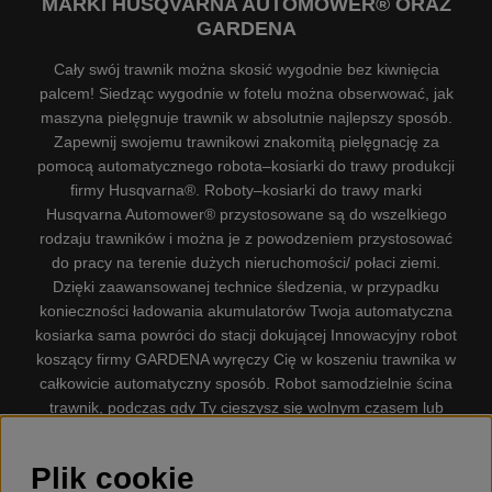
MARKI HUSQVARNA AUTOMOWER® ORAZ
GARDENA
Cały swój trawnik można skosić wygodnie bez kiwnięcia
palcem! Siedząc wygodnie w fotelu można obserwować, jak
maszyna pielęgnuje trawnik w absolutnie najlepszy sposób.
Zapewnij swojemu trawnikowi znakomitą pielęgnację za
pomocą automatycznego robota–kosiarki do trawy produkcji
firmy Husqvarna®. Roboty–kosiarki do trawy marki
Husqvarna Automower® przystosowane są do wszelkiego
rodzaju trawników i można je z powodzeniem przystosować
do pracy na terenie dużych nieruchomości/ połaci ziemi.
Dzięki zaawansowanej technice śledzenia, w przypadku
konieczności ładowania akumulatorów Twoja automatyczna
kosiarka sama powróci do stacji dokującej Innowacyjny robot
koszący firmy GARDENA wyręczy Cię w koszeniu trawnika w
całkowicie automatyczny sposób. Robot samodzielnie ścina
trawnik, podczas gdy Ty cieszysz się wolnym czasem lub
zajmujesz się innymi czynnościami. Robot–kosiarka do trawy
firmy GARDENA jest najcichszą kosiarką do trawników
Plik cookie
dostępną na rynku. Firma nasza dysponuje. Gplshop