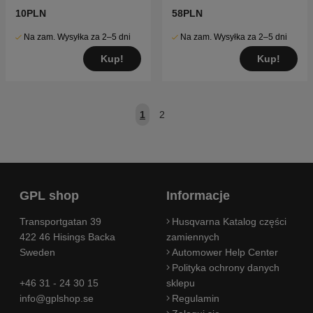
10PLN
58PLN
Na zam. Wysyłka za 2–5 dni
Na zam. Wysyłka za 2–5 dni
Kup!
Kup!
1
2
GPL shop
Informacje
Transportgatan 39
Husqvarna Katalog części
422 46 Hisings Backa
zamiennych
Sweden
Automower Help Center
Polityka ochrony danych
+46 31 - 24 30 15
sklepu
info@gplshop.se
Regulamin