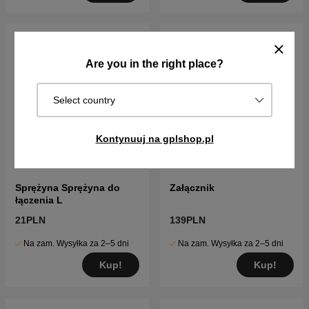
Are you in the right place?
Select country
Kontynuuj na gplshop.pl
Sprężyna Sprężyna do
Załącznik
łączenia L
21PLN
139PLN
Na zam. Wysyłka za 2–5 dni
Na zam. Wysyłka za 2–5 dni
Kup!
Kup!