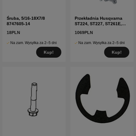
Śruba, 5/16-18X7/8
Przekładnia Husqvarna
8747605-14
ST224, ST227, ST261E,
ST268EP i inne
18PLN
1069PLN
Na zam. Wysyłka za 2–5 dni
Na zam. Wysyłka za 2–5 dni
Kup!
Kup!