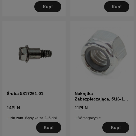
Kup!
Kup!
Śruba 5817261-01
Nakrętka
Zabezpieczająca, 5/16-18
Unc 5960405-01
14PLN
11PLN
Na zam. Wysyłka za 2–5 dni
W magazynie
Kup!
Kup!