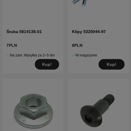
Śruba 5814138-01
Klipy 5320044-97
7PLN
8PLN
Na zam. Wysyłka za 2–5 dni
W magazynie
Kup!
Kup!