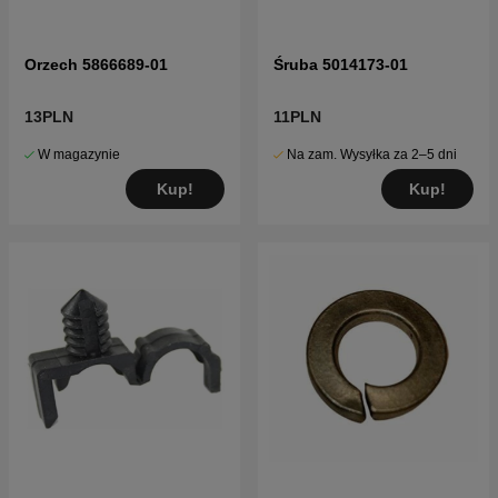
Orzech 5866689-01
Śruba 5014173-01
13PLN
11PLN
W magazynie
Na zam. Wysyłka za 2–5 dni
Kup!
Kup!