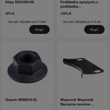
Klipy 5321450-06
Podkładka sprężysta z
podkładką
zabezpieczającą
4PLN
10PLN
Na zam. Wysyłka za 2–5 dni
Na zam. Wysyłka za 2–5 dni
Kup!
Kup!
Orzech 5856913-01
Wspornik Wspornik
Naczynia narożne
5974330-02