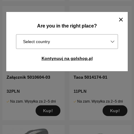
Are you in the right place?
Select country
Kontynuuj na gplshop.pl
Załącznik 5010604-03
Taca 5014174-01
32PLN
11PLN
Na zam. Wysyłka za 2–5 dni
Na zam. Wysyłka za 2–5 dni
Kup!
Kup!