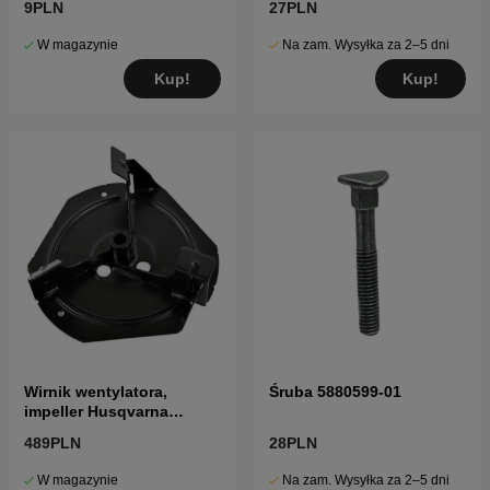
9PLN
27PLN
W magazynie
Na zam. Wysyłka za 2–5 dni
Kup!
Kup!
Wirnik wentylatora,
Śruba 5880599-01
impeller Husqvarna
ST224, ST227, ST230,
489PLN
28PLN
ST2361
W magazynie
Na zam. Wysyłka za 2–5 dni