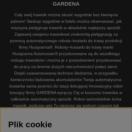
GARDENA
Cały swój trawnik można skosić wygodnie bez kiwnięcia
palcem! Siedząc wygodnie w fotelu można obserwować, jak
maszyna pielęgnuje trawnik w absolutnie najlepszy sposób.
Zapewnij swojemu trawnikowi znakomitą pielęgnację za
pomocą automatycznego robota–kosiarki do trawy produkcji
firmy Husqvarna®. Roboty–kosiarki do trawy marki
Husqvarna Automower® przystosowane są do wszelkiego
rodzaju trawników i można je z powodzeniem przystosować
do pracy na terenie dużych nieruchomości/ połaci ziemi.
Dzięki zaawansowanej technice śledzenia, w przypadku
konieczności ładowania akumulatorów Twoja automatyczna
kosiarka sama powróci do stacji dokującej Innowacyjny robot
koszący firmy GARDENA wyręczy Cię w koszeniu trawnika w
całkowicie automatyczny sposób. Robot samodzielnie ścina
trawnik, podczas gdy Ty cieszysz się wolnym czasem lub
zajmujesz się innymi czynnościami. Robot–kosiarka do trawy
firmy GARDENA jest najcichszą kosiarką do trawników
Plik cookie
dostępną na rynku. Firma nasza dysponuje. Gplshop
sprzedaje również Husqvarna Pilarki, Wyposażenie, Odzież