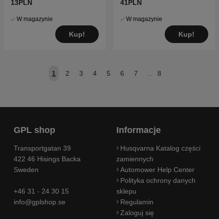
13PLN
41PLN
W magazynie
W magazynie
Kup!
Kup!
1
2
3
4
5
6
7
..
8
GPL shop
Informacje
Transportgatan 39
Husqvarna Katalog części
422 46 Hisings Backa
zamiennych
Sweden
Automower Help Center
Polityka ochrony danych
+46 31 - 24 30 15
sklepu
info@gplshop.se
Regulamin
Zaloguj się