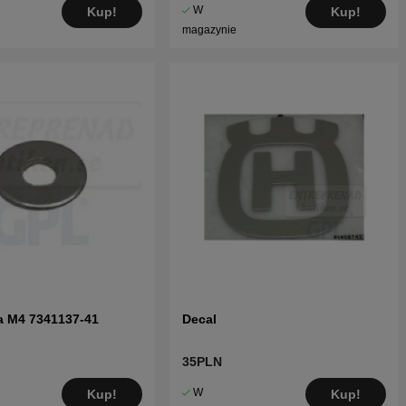
W
Kup!
Kup!
magazynie
a M4 7341137-41
Decal
35PLN
W
Kup!
Kup!