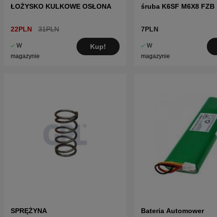
ŁOŻYSKO KULKOWE OSŁONA
śruba K6SF M6X8 FZB
22PLN
31PLN
7PLN
W
W
Kup!
magazynie
magazynie
SPRĘŻYNA
Bateria Automower