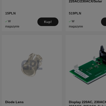
220AC/230ACX/Solar
15PLN
519PLN
W
W
Kup!
magazynie
magazynie
Diode Lens
Display 220AC, 230ACX