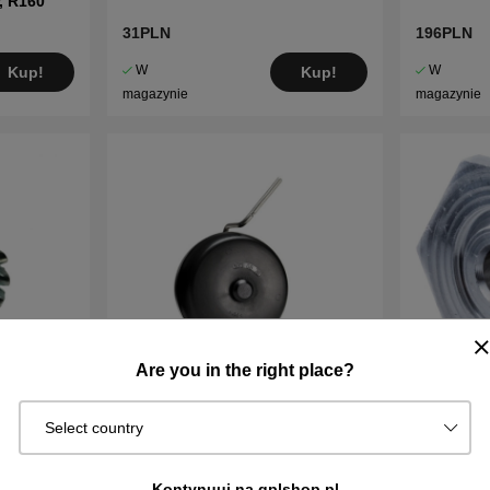
, R160
31PLN
196PLN
W
W
Kup!
Kup!
magazynie
magazynie
Are you in the right place?
Select country
Ciesze koła do Automower® (1
Hub, whee
pcs)
Kontynuuj na gplshop.pl