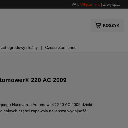
VAT:
Włącznie z
|
Z wyłącz.
KOSZYK
rzęt ogrodowy i leśny
Części Zamienne
utomower® 220 AC 2009
zącego Husqvarna Automower® 220 AC 2009 dzięki
inalnych części zapewnia najlepszą wydajność i