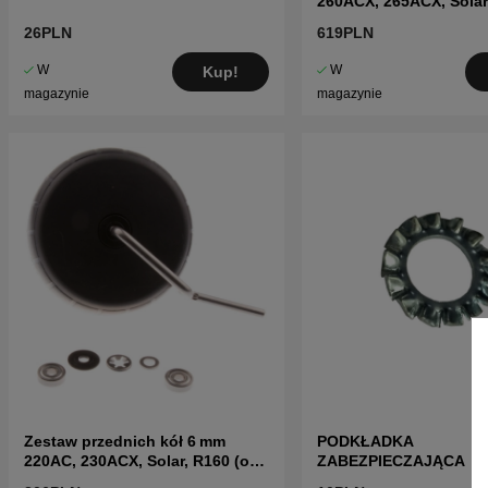
260ACX, 265ACX, Solar
26PLN
619PLN
W
W
Kup!
magazynie
magazynie
Zestaw przednich kół 6 mm
PODKŁADKA
220AC, 230ACX, Solar, R160 (od
ZABEZPIECZAJĄCA
2010)