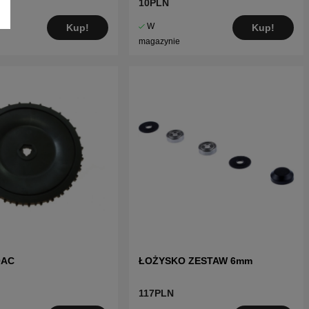
10PLN
W
Kup!
Kup!
magazynie
0AC
ŁOŻYSKO ZESTAW 6mm
117PLN