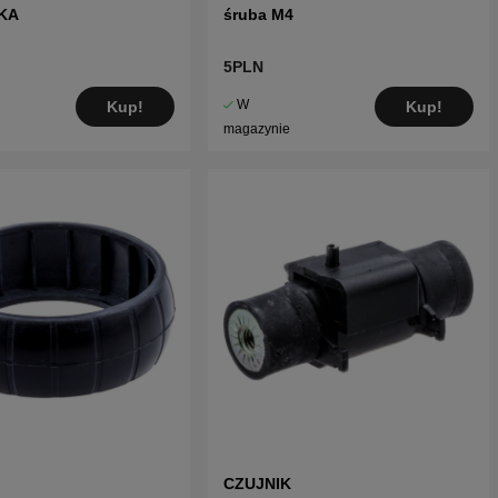
KA
śruba M4
5PLN
W
Kup!
Kup!
magazynie
CZUJNIK