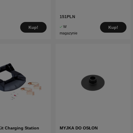
151PLN
W
Kup!
Kup!
magazynie
it Charging Station
MYJKA DO OSŁON