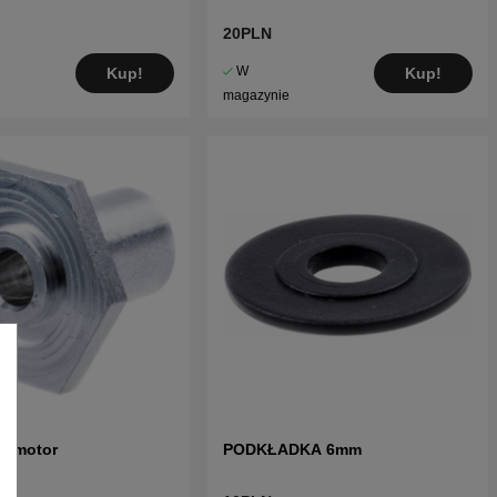
20PLN
W
Kup!
Kup!
magazynie
l motor
PODKŁADKA 6mm