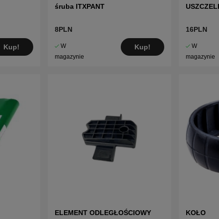
śruba ITXPANT
USZCZEL
8PLN
16PLN
W
W
Kup!
Kup!
magazynie
magazynie
ELEMENT ODLEGŁOŚCIOWY
KOŁO