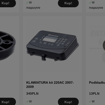
W
W
Kup!
Kup!
magazynie
magazynie
KLAWIATURA kit 220AC 2007-
Podkładk
2009
345PLN
13PLN
W
W
Kup!
Kup!