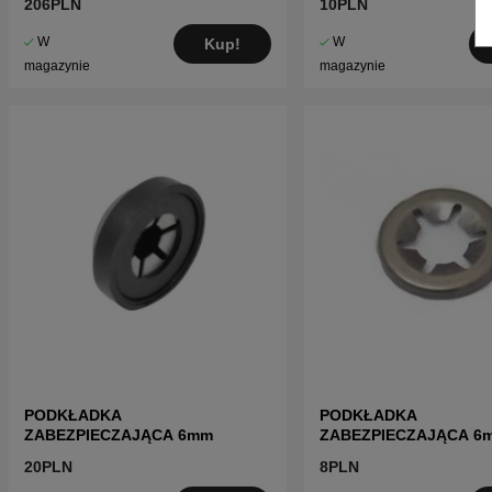
206PLN
10PLN
W
W
Kup!
magazynie
magazynie
PODKŁADKA
PODKŁADKA
ZABEZPIECZAJĄCA 6mm
ZABEZPIECZAJĄCA 6
20PLN
8PLN