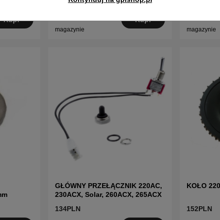
419PLN
69PLN
W
W
Kup!
Kup!
magazynie
magazynie
GŁÓWNY PRZEŁĄCZNIK 220AC,
KOŁO 22
mm
230ACX, Solar, 260ACX, 265ACX
134PLN
152PLN