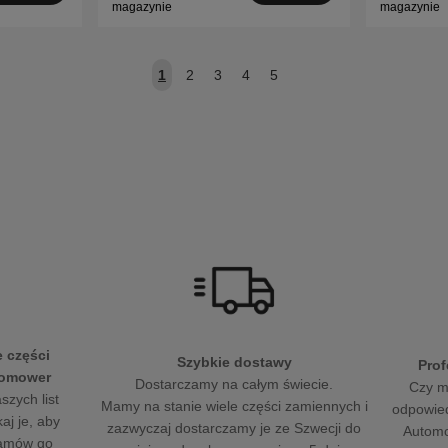
magazynie
magazynie
1
2
3
4
5
 części
Szybkie dostawy
Prof
tomower
Dostarczamy na całym świecie.
Czy m
szych list
Mamy na stanie wiele części zamiennych i
odpowied
aj je, aby
zazwyczaj dostarczamy je ze Szwecji do
Automo
Zamów go