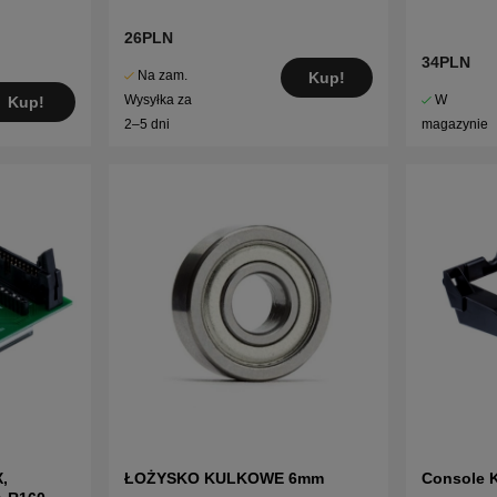
26PLN
34PLN
Na zam.
Kup!
W
Wysyłka za
Kup!
magazynie
2–5 dni
,
ŁOŻYSKO KULKOWE 6mm
Console K