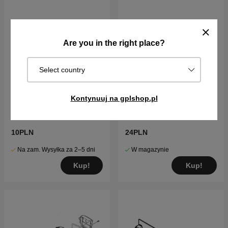
Are you in the right place?
Select country
Kontynuuj na gplshop.pl
PIERŚCIEŃ ODSTĘPOWY
filtr powietrza -1pcs
10PLN
24PLN
Na zam. Wysyłka za 2–5 dni
W magazynie
Kup!
Kup!