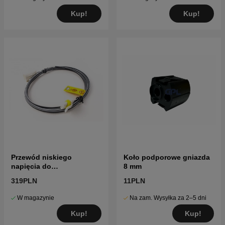
Kup!
Kup!
Przewód niskiego
Koło podporowe gniazda
napięcia do
8 mm
transformatora 10M
319PLN
11PLN
W magazynie
Na zam. Wysyłka za 2–5 dni
Kup!
Kup!