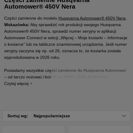
Automower® 450V Nera
Części zamienne do modelu
Husqvarna Automower® 450V Nera
.
Wskazówka:
Aby sprawdzić rok produkcji swojego Husqvarna
Automower® 450V Nera, sprawdź numer seryjny w aplikacji
Automower Connect w sekcji „Więcej – Moje kosiarki – Informacje
o kosiarce” lub na tabliczce znamionowej urządzenia. Jeśli numer
seryjny zaczyna się np. od 26, oznacza to, że kosiarka została
wyprodukowana w 2026 roku.
Posiadamy wszystkie części zamienne do Husqvarna Automower
– od tarczy nożowej i łożysk po silniki i płytki drukowane.
Nie możesz znaleźć potrzebnej części? Żaden problem –
jesteśmy specjalistami od Automower. Skontaktuj się z nami, a
pomożemy Ci ją znaleźć.
Sortuj wg:
Najpopularniejsze