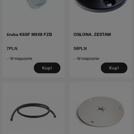
śruba K6SF M6X8 FZB
OSŁONA. ZESTAW
7PLN
58PLN
W magazynie
W magazynie
Kup!
Kup!