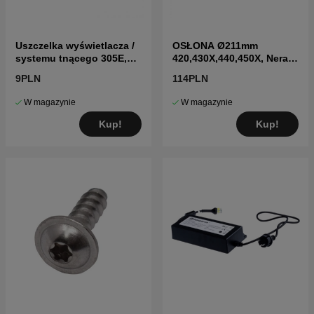
Uszczelka wyświetlacza /
OSŁONA Ø211mm
systemu tnącego 305E,
420,430X,440,450X, Nera
310, 315, 315X, 320, 430X,
2020->
9PLN
114PLN
450X czarna
W magazynie
W magazynie
Kup!
Kup!