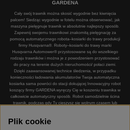
GARDENA
Cały swój trawnik można skosić wygodnie bez kiwnięcia
palcem! Siedząc wygodnie w fotelu można obserwować, jak
maszyna pielęgnuje trawnik w absolutnie najlepszy sposób.
Zapewnij swojemu trawnikowi znakomitą pielęgnację za
pomocą automatycznego robota–kosiarki do trawy produkcji
firmy Husqvarna®. Roboty–kosiarki do trawy marki
Husqvarna Automower® przystosowane są do wszelkiego
rodzaju trawników i można je z powodzeniem przystosować
do pracy na terenie dużych nieruchomości/ połaci ziemi.
Dzięki zaawansowanej technice śledzenia, w przypadku
konieczności ładowania akumulatorów Twoja automatyczna
kosiarka sama powróci do stacji dokującej Innowacyjny robot
koszący firmy GARDENA wyręczy Cię w koszeniu trawnika w
całkowicie automatyczny sposób. Robot samodzielnie ścina
trawnik, podczas gdy Ty cieszysz się wolnym czasem lub
zajmujesz się innymi czynnościami. Robot–kosiarka do trawy
firmy GARDENA jest najcichszą kosiarką do trawników
Plik cookie
dostępną na rynku. Firma nasza dysponuje. Gplshop
sprzedaje również Husqvarna Pilarki, Wyposażenie, Odzież