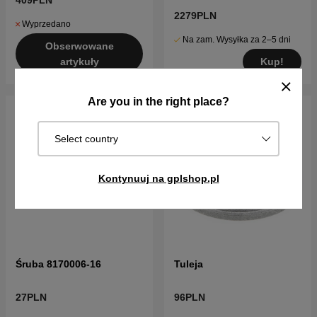
409PLN
2279PLN
Wyprzedano
Na zam. Wysyłka za 2–5 dni
Obserwowane
Kup!
artykuły
Are you in the right place?
Select country
Kontynuuj na gplshop.pl
Śruba 8170006-16
Tuleja
27PLN
96PLN