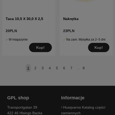
Taca 10,5 X 30,0 X 2,5
Nakrętka
20PLN
23PLN
W magazynie
Na zam. Wysyłka za 2–5 dni
Kup!
Kup!
1
2
3
4
5
6
7
..
8
GPL shop
Informacje
Transportgatan 39
Husqvarna Katalog części
422 46 Hisings Backa
zamiennych