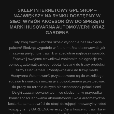
SKLEP INTERNETOWY GPL SHOP –
NAJWIĘKSZY NA RYNKU DOSTĘPNY W
SIECI WYBÓR AKCESORIÓW DO SPRZĘTU
MARKI HUSQVARNA AUTOMOWER® ORAZ
GARDENA
Cały swój trawnik można skosić wygodnie bez kiwnięcia
palcem! Siedząc wygodnie w fotelu można obserwować, jak
maszyna pielęgnuje trawnik w absolutnie najlepszy sposób.
Zapewnij swojemu trawnikowi znakomitą pielęgnację za
pomocą automatycznego robota–kosiarki do trawy produkcji
firmy Husqvarna®. Roboty–kosiarki do trawy marki
Husqvarna Automower® przystosowane są do wszelkiego
rodzaju trawników i można je z powodzeniem przystosować
do pracy na terenie dużych nieruchomości/ połaci ziemi.
Dzięki zaawansowanej technice śledzenia, w przypadku
konieczności ładowania akumulatorów Twoja automatyczna
kosiarka sama powróci do stacji dokującej Innowacyjny robot
koszący firmy GARDENA wyręczy Cię w koszeniu trawnika w