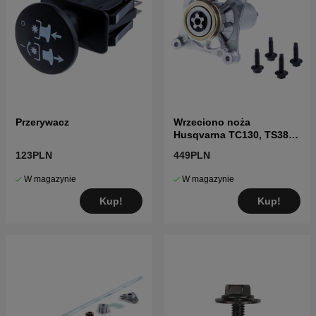
Przerywacz
Wrzeciono noża
Husqvarna TC130, TS38,
TC38, LTH126, LTH151 i
123PLN
449PLN
inne
W magazynie
W magazynie
Kup!
Kup!