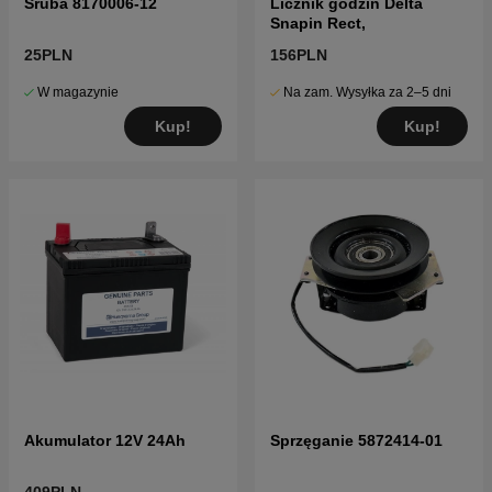
Śruba 8170006-12
Licznik godzin Delta
Snapin Rect,
25PLN
156PLN
W magazynie
Na zam. Wysyłka za 2–5 dni
Kup!
Kup!
Akumulator 12V 24Ah
Sprzęganie 5872414-01