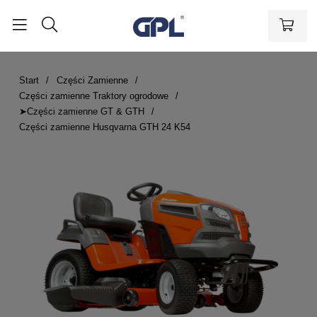
Start
Części Zamienne
Części zamienne Traktory ogrodowe
➤Części zamienne GT & GTH
Części zamienne Husqvarna GTH 24 K54