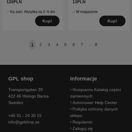
128PLN
13PLN
Na zam. Wysyłka za 2–5 dni
W magazynie
Kup!
Kup!
1
2
3
4
5
6
7
..
8
GPL shop
Informacje
Transportgatan 39
Husqvarna Katalog części
422 46 Hisings Backa
zamiennych
Sweden
Automower Help Center
Polityka ochrony danych
+46 31 - 24 30 15
sklepu
info@gplshop.se
Regulamin
Zaloguj się