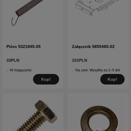
Pióro 5321845-05
Załącznik 5855460-02
33PLN
101PLN
W magazynie
Na zam. Wysyłka za 2–5 dni
Kup!
Kup!