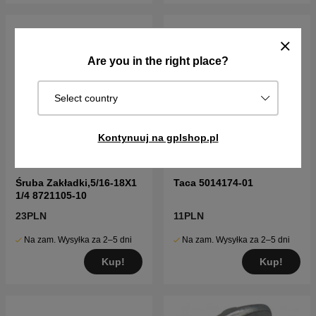
Are you in the right place?
Select country
Kontynuuj na gplshop.pl
Śruba Zakładki,5/16-18X1
Taca 5014174-01
1/4 8721105-10
23PLN
11PLN
Na zam. Wysyłka za 2–5 dni
Na zam. Wysyłka za 2–5 dni
Kup!
Kup!