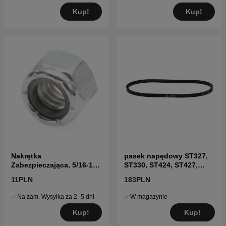
Kup!
Kup!
Nakrętka
pasek napędowy ST327,
Zabezpieczająca, 5/16-18
ST330, ST424, ST427,
Unc 5960405-01
ST430
11PLN
183PLN
Na zam. Wysyłka za 2–5 dni
W magazynie
Kup!
Kup!