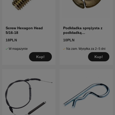
Screw Hexagon Head
Podkładka sprężysta z
5/16-18
podkładką
zabezpieczającą
18PLN
10PLN
W magazynie
Na zam. Wysyłka za 2–5 dni
Kup!
Kup!