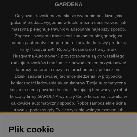
GARDENA
Cały swój trawnik można skosić wygodnie bez kiwnięcia
palcem! Siedząc wygodnie w fotelu można obserwować, jak
maszyna pielęgnuje trawnik w absolutnie najlepszy sposób.
Zapewnij swojemu trawnikowi znakomitą pielęgnację za
pomocą automatycznego robota–kosiarki do trawy produkcji
firmy Husqvarna®. Roboty–kosiarki do trawy marki
Husqvarna Automower® przystosowane są do wszelkiego
rodzaju trawników i można je z powodzeniem przystosować
do pracy na terenie dużych nieruchomości/ połaci ziemi.
Dzięki zaawansowanej technice śledzenia, w przypadku
konieczności ładowania akumulatorów Twoja automatyczna
kosiarka sama powróci do stacji dokującej Innowacyjny robot
koszący firmy GARDENA wyręczy Cię w koszeniu trawnika w
całkowicie automatyczny sposób. Robot samodzielnie ścina
trawnik, podczas gdy Ty cieszysz się wolnym czasem lub
zajmujesz się innymi czynnościami. Robot–kosiarka do trawy
firmy GARDENA jest najcichszą kosiarką do trawników
Plik cookie
dostępną na rynku. Firma nasza dysponuje. Gplshop
sprzedaje również Husqvarna Pilarki, Wyposażenie, Odzież