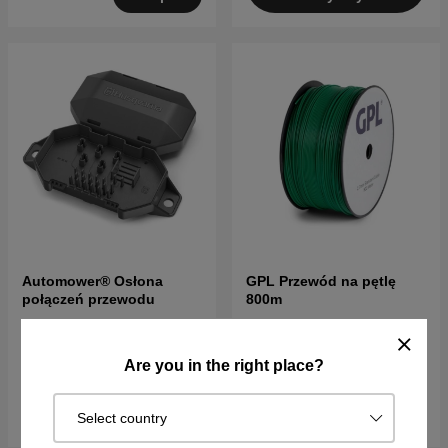
Automower® Osłona
GPL Przewód na pętlę
połączeń przewodu
800m
562PLN
625PLN
59PLN
66PLN
Wyprzedano
Are you in the right place?
W magazynie
Obserwowane
Kup!
artykuły
Select country