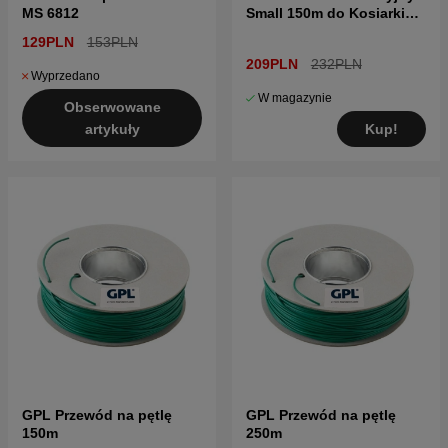
MS 6812
Small 150m do Kosiarki
Automatyczne
129PLN
153PLN
209PLN
232PLN
Wyprzedano
W magazynie
Obserwowane
Kup!
artykuły
GPL Przewód na pętlę
GPL Przewód na pętlę
150m
250m