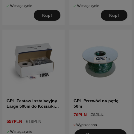
W magazynie
W magazynie
Kup!
Kup!
GPL Zestaw instalacyjny
GPL Przewód na pętlę
Large 500m do Kosiarki
50m
Automatyczne
70PLN
78PLN
557PLN
619PLN
Wyprzedano
W magazynie