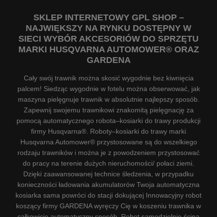
SKLEP INTERNETOWY GPL SHOP –
NAJWIĘKSZY NA RYNKU DOSTĘPNY W
SIECI WYBÓR AKCESORIÓW DO SPRZĘTU
MARKI HUSQVARNA AUTOMOWER® ORAZ
GARDENA
Cały swój trawnik można skosić wygodnie bez kiwnięcia
palcem! Siedząc wygodnie w fotelu można obserwować, jak
maszyna pielęgnuje trawnik w absolutnie najlepszy sposób.
Zapewnij swojemu trawnikowi znakomitą pielęgnację za
pomocą automatycznego robota–kosiarki do trawy produkcji
firmy Husqvarna®. Roboty–kosiarki do trawy marki
Husqvarna Automower® przystosowane są do wszelkiego
rodzaju trawników i można je z powodzeniem przystosować
do pracy na terenie dużych nieruchomości/ połaci ziemi.
Dzięki zaawansowanej technice śledzenia, w przypadku
konieczności ładowania akumulatorów Twoja automatyczna
kosiarka sama powróci do stacji dokującej Innowacyjny robot
koszący firmy GARDENA wyręczy Cię w koszeniu trawnika w
całkowicie automatyczny sposób. Robot samodzielnie ścina