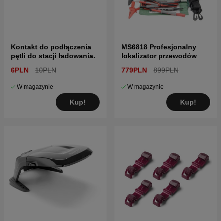
Kontakt do podłączenia
MS6818 Profesjonalny
pętli do stacji ładowania.
lokalizator przewodów
6PLN
10PLN
779PLN
899PLN
W magazynie
W magazynie
Kup!
Kup!