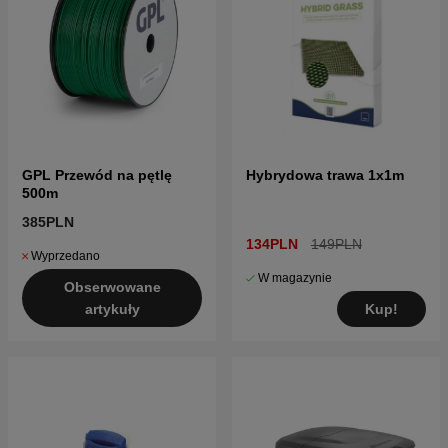
GPL Przewód na pętlę
Hybrydowa trawa 1x1m
500m
385PLN
134PLN
149PLN
Wyprzedano
W magazynie
Obserwowane
Kup!
artykuły