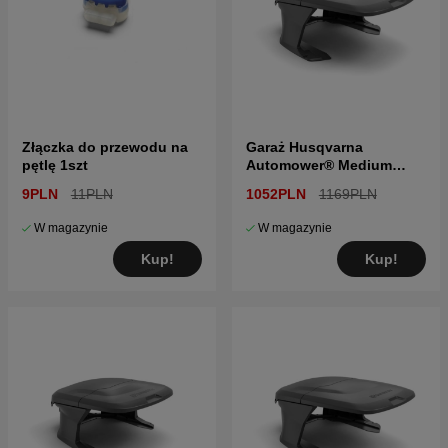
Złączka do przewodu na
Garaż Husqvarna
pętlę 1szt
Automower® Medium
seria 300 i 400
9PLN
11PLN
1052PLN
1169PLN
W magazynie
W magazynie
Kup!
Kup!