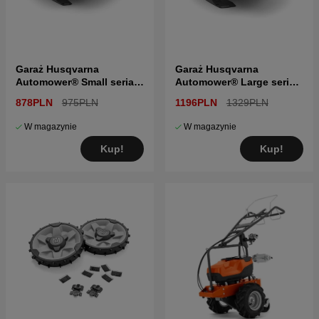
Garaż Husqvarna
Garaż Husqvarna
Automower® Small seria
Automower® Large seria
300 i 400
400 i 500
878PLN
975PLN
1196PLN
1329PLN
W magazynie
W magazynie
Kup!
Kup!