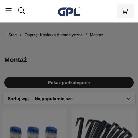
Start
Osprzęt Kosiarka Automatyczna
Montaż
Montaż
Pokaż podkategorie
Sortuj wg:
Najpopularniejsze