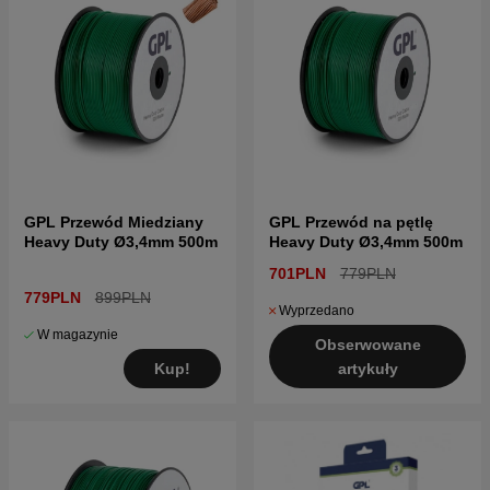
GPL Przewód Miedziany
GPL Przewód na pętlę
Heavy Duty Ø3,4mm 500m
Heavy Duty Ø3,4mm 500m
701PLN
779PLN
779PLN
899PLN
Wyprzedano
W magazynie
Obserwowane
Kup!
artykuły