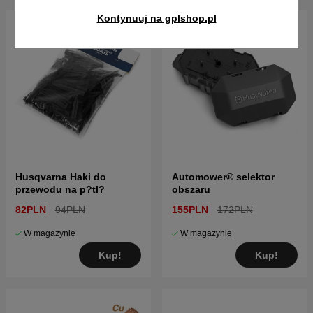
Kontynuuj na gplshop.pl
Husqvarna Haki do
Automower® selektor
przewodu na p?tl?
obszaru
82PLN
94PLN
155PLN
172PLN
W magazynie
W magazynie
Kup!
Kup!