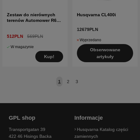
Zestaw do nierównych
Husqvarna CL400i
terenów Automower R6V,
308V, 312V
12679PLN
512PLN
569PLN
Wyprzedano
W magazynie
Obserwowane
Kup!
artykuły
1
2
3
GPL shop
Informacje
Transportgatan 39
Husqvarna Katalog części
422 46 Hisings Backa
zamiennych