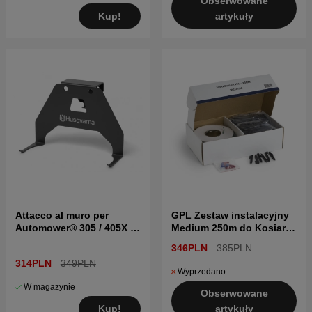
Obserwowane
Kup!
artykuły
Attacco al muro per
GPL Zestaw instalacyjny
Automower® 305 / 405X /
Medium 250m do Kosiarki
415X / 310 Mark II / 315
Automatyczne
346PLN
385PLN
Mark II
314PLN
349PLN
Wyprzedano
W magazynie
Obserwowane
Kup!
artykuły