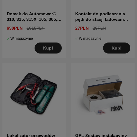
Domek do Automower®
Kontakt do podłączenia
310, 315, 315X, 105, 305,
pętli do stacji ładowania
308, 405X, 415X
5szt
699PLN
1015PLN
27PLN
29PLN
W magazynie
W magazynie
Kup!
Kup!
Lokalizator przewodów
GPL Zestaw instalacyjny