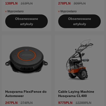
138PLN
153PLN
278PLN
309PLN
Wyprzedano
Wyprzedano
Obserwowane
Obserwowane
artykuły
artykuły
Husqvarna FlexiFence do
Cable Laying Machine
Automower
Husqvarna CL400
247PLN
274PLN
9775PLN
12289PLN