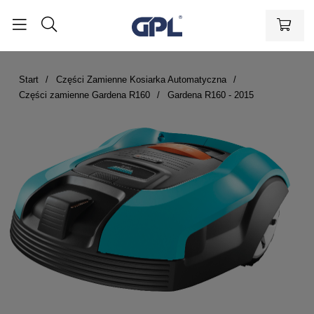
Start
Części Zamienne Kosiarka Automatyczna
Części zamienne Gardena R160
Gardena R160 - 2015