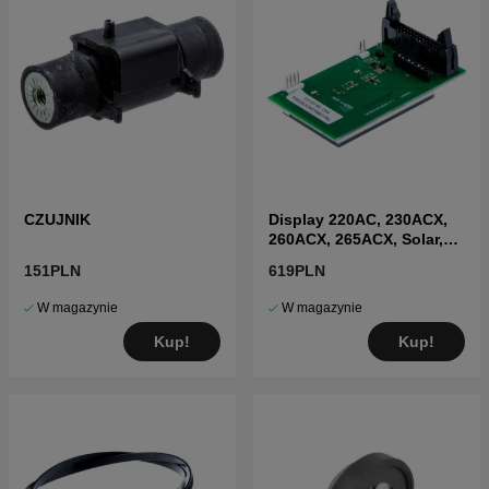
CZUJNIK
Display 220AC, 230ACX,
260ACX, 265ACX, Solar,
R160
151PLN
619PLN
W magazynie
W magazynie
Kup!
Kup!