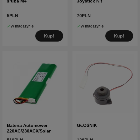
śruba M4
Joystick Kit
5PLN
70PLN
W magazynie
W magazynie
Kup!
Kup!
Bateria Automower
GŁOŚNIK
220AC/230ACX/Solar
519PLN
128PLN