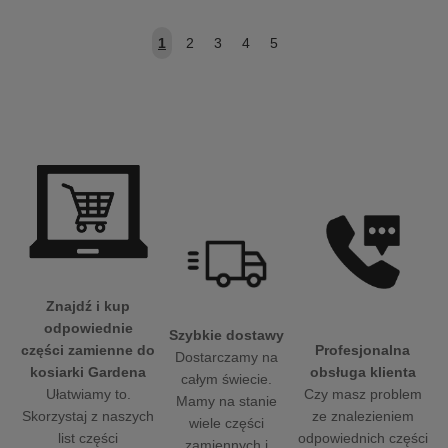
1
2
3
4
5
Znajdź i kup
odpowiednie
Szybkie dostawy
Profesjonalna
części zamienne do
Dostarczamy na
obsługa klienta
kosiarki Gardena
całym świecie.
Czy masz problem
Ułatwiamy to.
Mamy na stanie
ze znalezieniem
Skorzystaj z naszych
wiele części
odpowiednich części
list części
zamiennych i