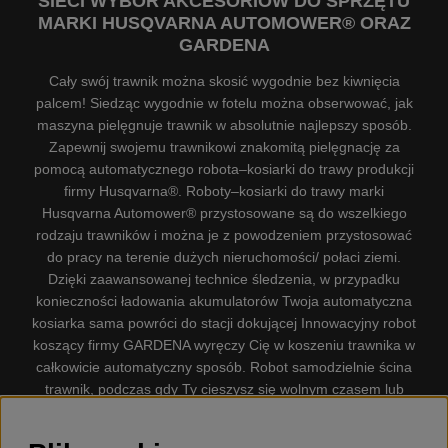
SIECI WYBÓR AKCESORIÓW DO SPRZĘTU
MARKI HUSQVARNA AUTOMOWER® ORAZ
GARDENA
Cały swój trawnik można skosić wygodnie bez kiwnięcia
palcem! Siedząc wygodnie w fotelu można obserwować, jak
maszyna pielęgnuje trawnik w absolutnie najlepszy sposób.
Zapewnij swojemu trawnikowi znakomitą pielęgnację za
pomocą automatycznego robota–kosiarki do trawy produkcji
firmy Husqvarna®. Roboty–kosiarki do trawy marki
Husqvarna Automower® przystosowane są do wszelkiego
rodzaju trawników i można je z powodzeniem przystosować
do pracy na terenie dużych nieruchomości/ połaci ziemi.
Dzięki zaawansowanej technice śledzenia, w przypadku
konieczności ładowania akumulatorów Twoja automatyczna
kosiarka sama powróci do stacji dokującej Innowacyjny robot
koszący firmy GARDENA wyręczy Cię w koszeniu trawnika w
całkowicie automatyczny sposób. Robot samodzielnie ścina
trawnik, podczas gdy Ty cieszysz się wolnym czasem lub
zajmujesz się innymi czynnościami. Robot–kosiarka do trawy
firmy GARDENA jest najcichszą kosiarką do trawników