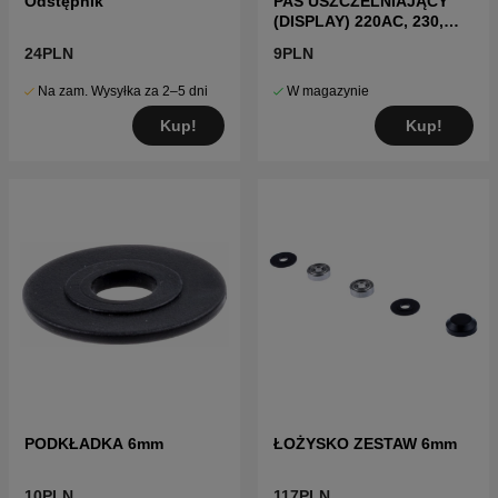
Odstępnik
PAS USZCZELNIAJĄCY
(DISPLAY) 220AC, 230,
260, 265ACX
24PLN
9PLN
Na zam. Wysyłka za 2–5 dni
W magazynie
Kup!
Kup!
PODKŁADKA 6mm
ŁOŻYSKO ZESTAW 6mm
10PLN
117PLN