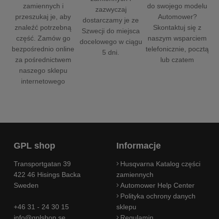
do swojego modelu
zamiennych i
zazwyczaj
Automower?
przeszukaj je, aby
dostarczamy je ze
Skontaktuj się z
znaleźć potrzebną
Szwecji do miejsca
naszym wsparciem
część. Zamów go
docelowego w ciągu
telefonicznie, pocztą
bezpośrednio online
5 dni.
lub czatem
za pośrednictwem
naszego sklepu
internetowego
GPL shop
Informacje
Transportgatan 39
Husqvarna Katalog części
422 46 Hisings Backa
zamiennych
Sweden
Automower Help Center
Polityka ochrony danych
+46 31 - 24 30 15
sklepu
info@gplshop.se
Regulamin