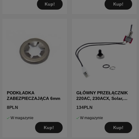
Kup!
Kup!
PODKŁADKA
GŁÓWNY PRZEŁĄCZNIK
ZABEZPIECZAJĄCA 6mm
220AC, 230ACX, Solar,
260ACX, 265ACX
8PLN
134PLN
W magazynie
W magazynie
Kup!
Kup!