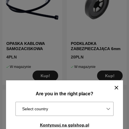
OPASKA KABLOWA
PODKŁADKA
SAMOZACISKOWA
ZABEZPIECZAJĄCA 6mm
4PLN
20PLN
W magazynie
W magazynie
Kup!
Kup!
Are you in the right place?
Select country
Kontynuuj na gplshop.pl