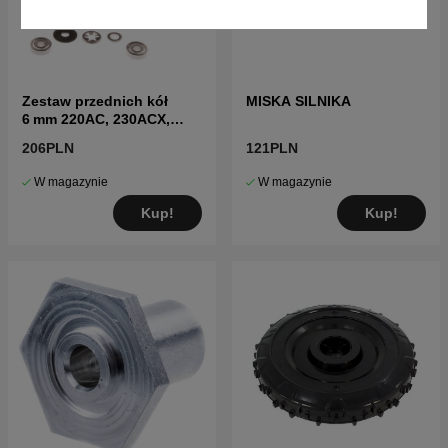
Zestaw przednich kół
MISKA SILNIKA
6 mm 220AC, 230ACX,
Solar, R160 (od 2010)
206PLN
121PLN
W magazynie
W magazynie
Kup!
Kup!