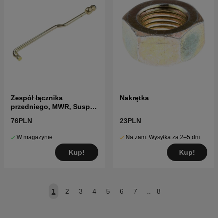
Zespół łącznika
Nakrętka
przedniego, MWR, Susp
10.63
76PLN
23PLN
W magazynie
Na zam. Wysyłka za 2–5 dni
Kup!
Kup!
1
2
3
4
5
6
7
..
8