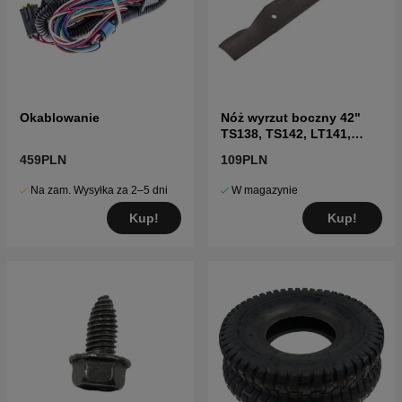
Okablowanie
Nóż wyrzut boczny 42"
TS138, TS142, LT141,
LT152, LTH171 i inne
459PLN
109PLN
Na zam. Wysyłka za 2–5 dni
W magazynie
Kup!
Kup!