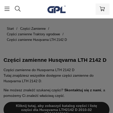
Start
Części Zamienne
Części zamienne Traktory ogrodowe
Części zamienne Husqvarna LTH 2142 D
Części zamienne Husqvarna LTH 2142 D
Części zamienne do Husqvarna LTH 2142 D
Tutaj znajdziesz wszystkie dostępne części zamienne do
Husqvarna LTH 2142 D.
Nie możesz znaleźć szukanej części?
Skontaktuj się z nami
, a
pomożemy Ci znaleźć właściwą część.
Kliknij tutaj, aby zobaczyć katalog części i listę
części dla Husqvarna LTH2142 D 2010-02