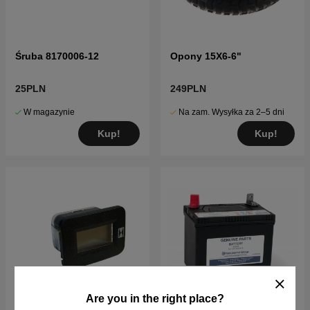
Śruba 8170006-12
Opony 15X6-6"
25PLN
249PLN
W magazynie
Na zam. Wysyłka za 2–5 dni
Kup!
Kup!
Are you in the right place?