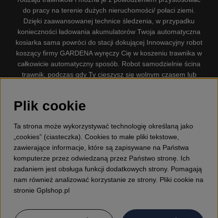
do pracy na terenie dużych nieruchomości/ połaci ziemi.
Dzięki zaawansowanej technice śledzenia, w przypadku
konieczności ładowania akumulatorów Twoja automatyczna
kosiarka sama powróci do stacji dokującej Innowacyjny robot
koszący firmy GARDENA wyręczy Cię w koszeniu trawnika w
całkowicie automatyczny sposób. Robot samodzielnie ścina
trawnik, podczas gdy Ty cieszysz się wolnym czasem lub
zajmujesz się innymi czynnościami. Robot–kosiarka do trawy
firmy GARDENA jest najcichszą kosiarką do trawników
Plik cookie
dostępną na rynku. Firma nasza dysponuje. Gplshop
sprzedaje również Husqvarna Pilarki, Wyposażenie, Odzież
Ta strona może wykorzystywać technologię określaną jako
ochronna, Wykaszarki, Podkaszarki, Nożyce do żywopłotów,
„cookies” (ciasteczka). Cookies to małe pliki tekstowe,
Kultywatory, Dmuchawy, Odśnieżarki, Myjka Ciśnieniowa,
zawierające informacje, które są zapisywane na Państwa
Odkurzacz, Przecinarki, Siekiery, Narzędzia do prac leśnych,
komputerze przez odwiedzaną przez Państwo stronę. Ich
Smary, Pojemniki, Zabawki dla dzieci ETC.
zadaniem jest obsługa funkcji dodatkowych strony. Pomagają
nam również analizować korzystanie ze strony. Pliki cookie na
stronie Gplshop.pl