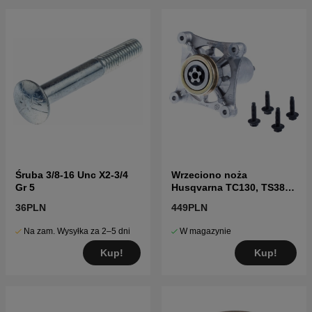
Śruba 3/8-16 Unc X2-3/4
Wrzeciono noża
Gr 5
Husqvarna TC130, TS38,
TC38, LTH126, LTH151 i
36PLN
449PLN
inne
Na zam. Wysyłka za 2–5 dni
W magazynie
Kup!
Kup!