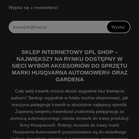
Wypisz się z newslettera!
Wysłać
SKLEP INTERNETOWY GPL SHOP –
NAJWIĘKSZY NA RYNKU DOSTĘPNY W
SIECI WYBÓR AKCESORIÓW DO SPRZĘTU
MARKI HUSQVARNA AUTOMOWER® ORAZ
GARDENA
Cały swój trawnik można skosić wygodnie bez kiwnięcia
palcem! Siedząc wygodnie w fotelu można obserwować, jak
maszyna pielęgnuje trawnik w absolutnie najlepszy sposób.
Zapewnij swojemu trawnikowi znakomitą pielęgnację za
pomocą automatycznego robota–kosiarki do trawy produkcji
firmy Husqvarna®. Roboty–kosiarki do trawy marki
Husqvarna Automower® przystosowane są do wszelkiego
rodzaju trawników i można je z powodzeniem przystosować