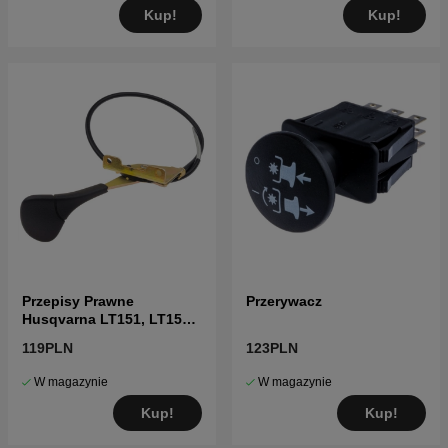
Kup!
Kup!
Przepisy Prawne
Przerywacz
Husqvarna LT151, LT152,
LTH151, LTH152, CT151
119PLN
123PLN
W magazynie
W magazynie
Kup!
Kup!