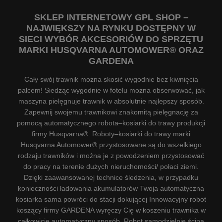
SKLEP INTERNETOWY GPL SHOP –
NAJWIĘKSZY NA RYNKU DOSTĘPNY W
SIECI WYBÓR AKCESORIÓW DO SPRZĘTU
MARKI HUSQVARNA AUTOMOWER® ORAZ
GARDENA
Cały swój trawnik można skosić wygodnie bez kiwnięcia
palcem! Siedząc wygodnie w fotelu można obserwować, jak
maszyna pielęgnuje trawnik w absolutnie najlepszy sposób.
Zapewnij swojemu trawnikowi znakomitą pielęgnację za
pomocą automatycznego robota–kosiarki do trawy produkcji
firmy Husqvarna®. Roboty–kosiarki do trawy marki
Husqvarna Automower® przystosowane są do wszelkiego
rodzaju trawników i można je z powodzeniem przystosować
do pracy na terenie dużych nieruchomości/ połaci ziemi.
Dzięki zaawansowanej technice śledzenia, w przypadku
konieczności ładowania akumulatorów Twoja automatyczna
kosiarka sama powróci do stacji dokującej Innowacyjny robot
koszący firmy GARDENA wyręczy Cię w koszeniu trawnika w
całkowicie automatyczny sposób. Robot samodzielnie ścina