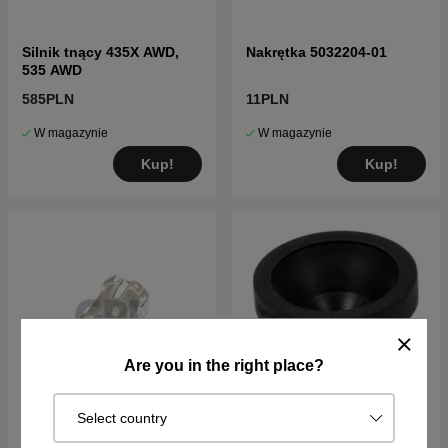
Silnik tnący 435X AWD,
Nakrętka 5032204-01
535 AWD
585PLN
11PLN
W magazynie
W magazynie
Kup!
Kup!
Are you in the right place?
Select country