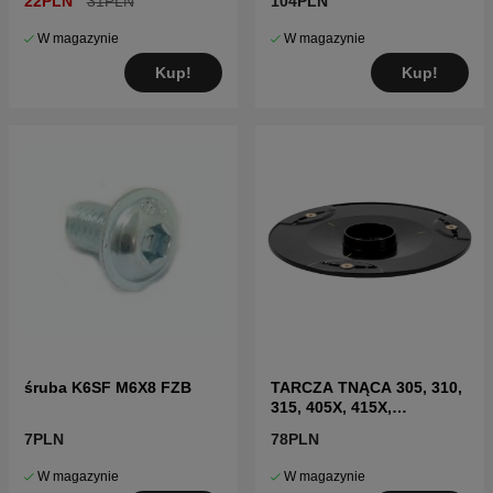
22PLN
31PLN
104PLN
W magazynie
W magazynie
Kup!
Kup!
śruba K6SF M6X8 FZB
TARCZA TNĄCA 305, 310,
315, 405X, 415X,
310E(2020-)
7PLN
78PLN
W magazynie
W magazynie