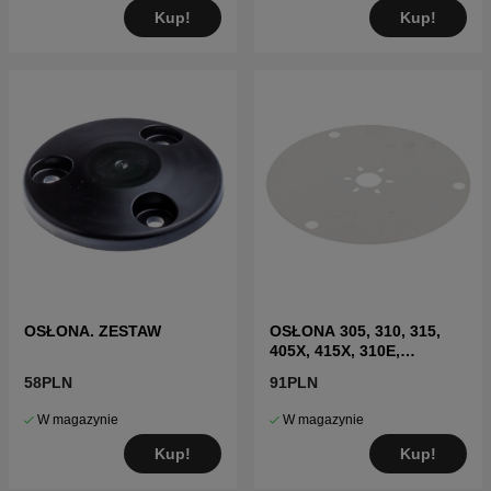
Kup!
Kup!
OSŁONA. ZESTAW
OSŁONA 305, 310, 315,
405X, 415X, 310E,
435X(2020-)
58PLN
91PLN
W magazynie
W magazynie
Kup!
Kup!