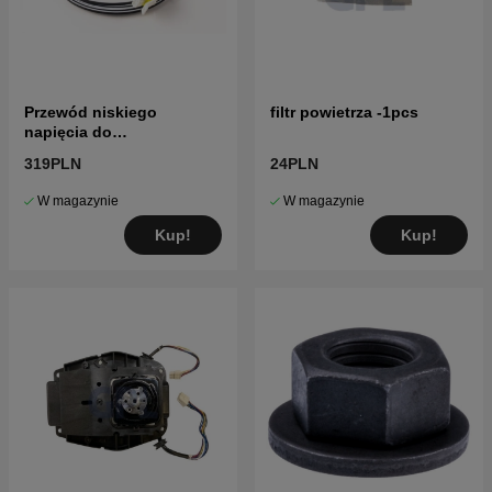
Przewód niskiego
filtr powietrza -1pcs
napięcia do
transformatora 10M
319PLN
24PLN
W magazynie
W magazynie
Kup!
Kup!