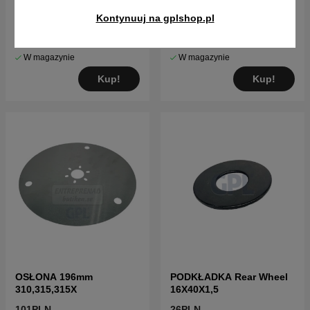
Diode Lens
KOREK
Kontynuuj na gplshop.pl
26PLN
16PLN
W magazynie
W magazynie
Kup!
Kup!
OSŁONA 196mm
PODKŁADKA Rear Wheel
310,315,315X
16X40X1,5
101PLN
26PLN