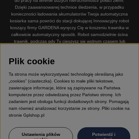
do pracy na terenie dużych nieruchomości/ połaci ziemi.
Dzięki zaawansowanej technice śledzenia, w przypadku
konieczności ładowania akumulatorów Twoja automatyczna
kosiarka sama powróci do stacji dokującej Innowacyjny robot
koszący firmy GARDENA wyręczy Cię w koszeniu trawnika w
całkowicie automatyczny sposób. Robot samodzielnie ścina
trawnik, podczas gdy Ty cieszysz się wolnym czasem lub
zajmujesz się innymi czynnościami. Robot–kosiarka do trawy
firmy GARDENA jest najcichszą kosiarką do trawników
Plik cookie
dostępną na rynku. Firma nasza dysponuje. Gplshop
sprzedaje również Husqvarna Pilarki, Wyposażenie, Odzież
Ta strona może wykorzystywać technologię określaną jako
ochronna, Wykaszarki, Podkaszarki, Nożyce do żywopłotów,
„cookies” (ciasteczka). Cookies to małe pliki tekstowe,
Kultywatory, Dmuchawy, Odśnieżarki, Myjka Ciśnieniowa,
zawierające informacje, które są zapisywane na Państwa
Odkurzacz, Przecinarki, Siekiery, Narzędzia do prac leśnych,
komputerze przez odwiedzaną przez Państwo stronę. Ich
Smary, Pojemniki, Zabawki dla dzieci ETC.
zadaniem jest obsługa funkcji dodatkowych strony. Pomagają
nam również analizować korzystanie ze strony. Pliki cookie na
stronie Gplshop.pl
Ustawienia plików
Potwierdź i