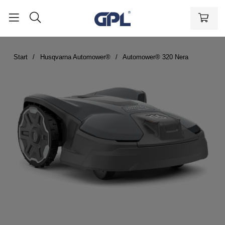
Start
Husqvarna Automower®
Automower® 320 Nera