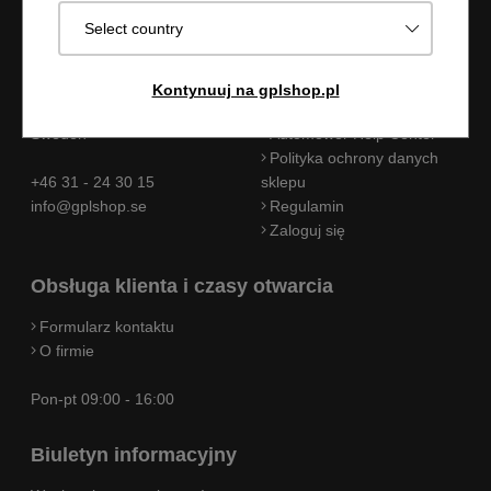
Select country
GPL shop
Informacje
Transportgatan 39
Husqvarna Katalog części
Kontynuuj na gplshop.pl
422 46 Hisings Backa
zamiennych
Sweden
Automower Help Center
Polityka ochrony danych
+46 31 - 24 30 15
sklepu
info@gplshop.se
Regulamin
Zaloguj się
Obsługa klienta i czasy otwarcia
Formularz kontaktu
O firmie
Pon-pt 09:00 - 16:00
Biuletyn informacyjny