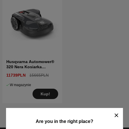
Husqvarna Automower®
320 Nera Kosiarka
Automatyczna
11739PLN
15665PLN
W magazynie
Kup!
Are you in the right place?