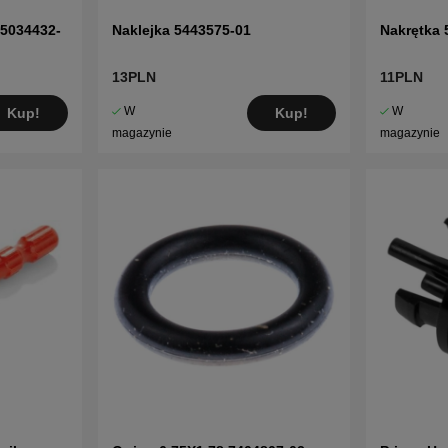
 5034432-
Naklejka 5443575-01
Nakrętka 
13PLN
11PLN
W
W
Kup!
Kup!
magazynie
magazynie