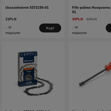
Uszczelnienie 5372150-01
Filtr paliwa Husqvarna
01
23PLN
30PLN
33PLN
W
W
Kup!
magazynie
magazynie