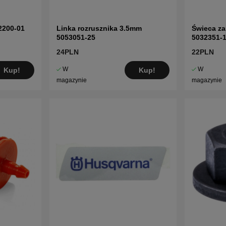
2200-01
Linka rozrusznika 3.5mm
Świeca z
5053051-25
5032351-
24PLN
22PLN
W
W
Kup!
Kup!
magazynie
magazynie