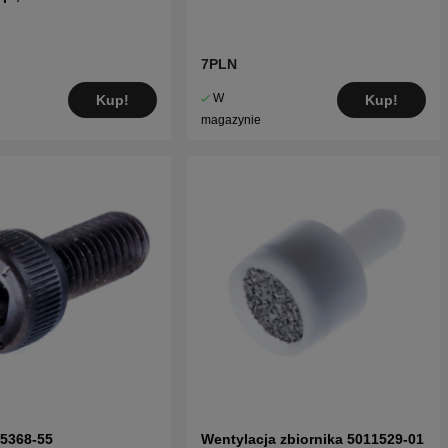
7PLN
W
Kup!
Kup!
magazynie
55368-55
Wentylacja zbiornika 5011529-01