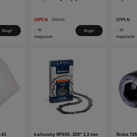
32PLN
36PLN
37PLN
W
W
Kup!
Kup!
magazynie
magazynie
-01
Łańcuchy SP33G .325" 1,3 mm
Śruba 72