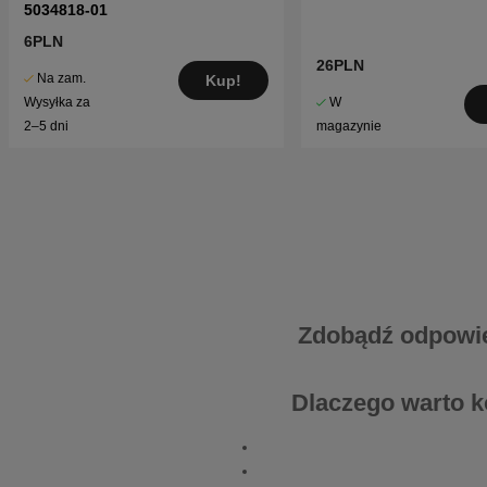
5034818-01
6PLN
26PLN
Na zam.
Kup!
W
Wysyłka za
magazynie
2–5 dni
Zdobądź odpowied
Dlaczego warto k