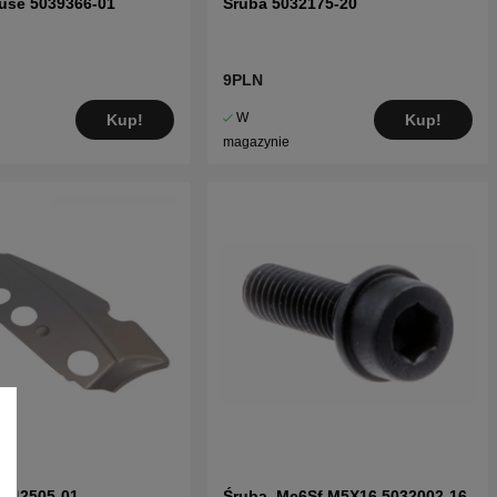
use 5039366-01
Śruba 5032175-20
9PLN
W
Kup!
Kup!
magazynie
5442505-01
Śruba, Mc6Sf M5X16 5032002-16