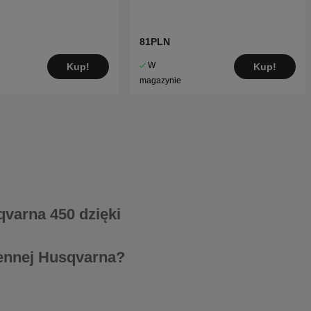
81PLN
W
Kup!
Kup!
magazynie
qvarna 450 dzięki
iennej Husqvarna?