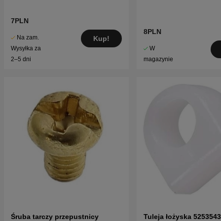
7PLN
8PLN
Na zam.
Kup!
W
Wysyłka za
magazynie
2–5 dni
Śruba tarczy przepustnicy
Tuleja łożyska 5253543