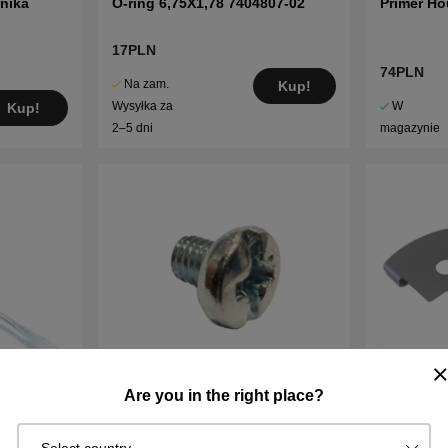
źnika
O-ring 6,75X1,78 7404807-02
Primer Ho
17PLN
74PLN
Na zam.
Kup!
W
Wysyłka za
Kup!
magazynie
2–5 dni
Are you in the right place?
Sterowanie dławikiem śrubowym
Pokrywa 