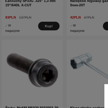
Łańcuchy SP33G .325" 1,3 mm
Narzędzie regulacji ga
15"/64DL X-CUT
5mm-20T
83PLN
137PLN
42PLN
47PLN
W
W
Kup!
magazynie
magazynie
Śruba, Mc6Sf M5X20 5032002-20
Klucz płasko-oczkowy