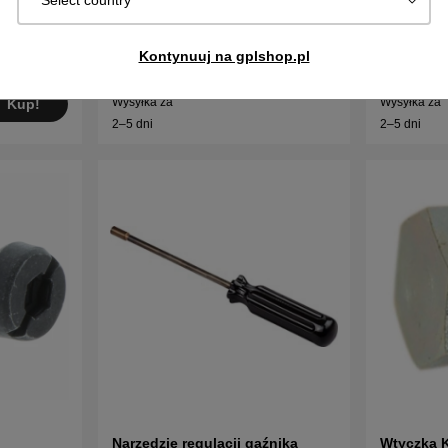
Select country
1
5034790-01
6PLN
27PLN
Kontynuuj na gplshop.pl
Na zam.
Na zam.
Kup!
Wysyłka za
Wysyłka za
Kup!
2–5 dni
2–5 dni
Narzędzie regulacji gaźnika
Wtyczka K