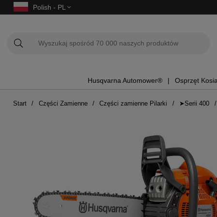
Polish - PL
Husqvarna Automower®
Osprzęt Kosi
Start
Części Zamienne
Części zamienne Pilarki
➤Serii 400