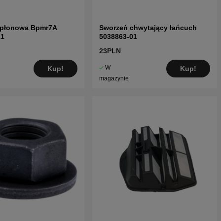
apłonowa Bpmr7A
Sworzeń chwytający łańcuch
11
5038863-01
23PLN
W
Kup!
Kup!
magazynie