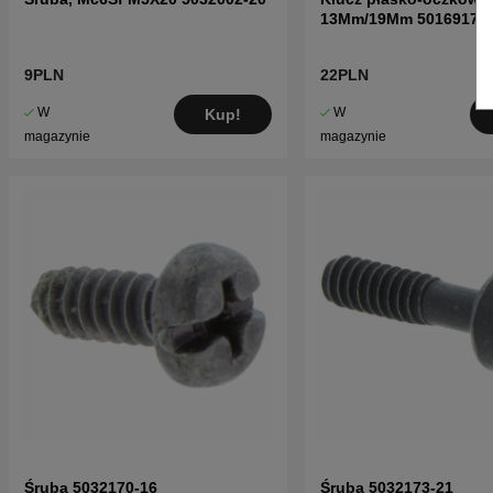
13Mm/19Mm 5016917-0
9PLN
22PLN
W
W
Kup!
magazynie
magazynie
Śruba 5032170-16
Śruba 5032173-21