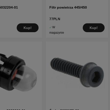
5032204-01
Filtr powietrza 445/450
77PLN
W
Kup!
Kup!
magazynie