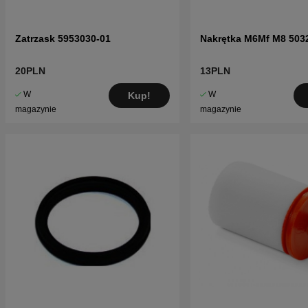
Zatrzask 5953030-01
Nakrętka M6Mf M8 503
20PLN
13PLN
W
W
Kup!
magazynie
magazynie