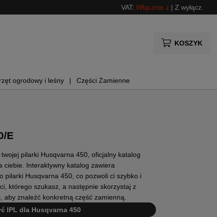
VAT:
Włącznie z
|
Z wyłącz.
KOSZYK
rzęt ogrodowy i leśny
Części Zamienne
0/E
ojej pilarki Husqvarna 450, oficjalny katalog
 ciebie. Interaktywny katalog zawiera
 pilarki Husqvarna 450, co pozwoli ci szybko i
i, którego szukasz, a następnie skorzystaj z
ej, aby znaleźć konkretną część zamienną.
zyć IPL dla Husqvarna 450