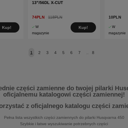
13"/56DL X-CUT
74PLN
118PLN
10PLN
W
W
Kup!
Kup!
magazynie
magazynie
1
2
3
4
5
6
7
..
8
nie części zamienne do twojej pilarki Hus
oficjalnemu katalogowi części zamiennej!
orzystać z oficjalnego katalogu części zam
Pełna lista wszystkich części zamiennych do pilarki Husqvarna 450
Szybkie i łatwe wyszukiwanie potrzebnych części