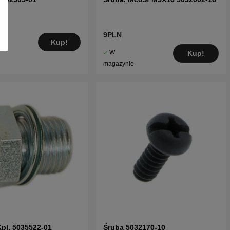
9PLN
Kup!
W
Kup!
magazynie
pl, 5035522-01
Śruba 5032170-10