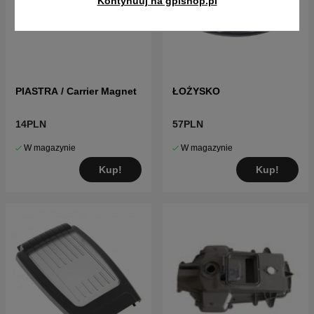
Kontynuuj na gplshop.pl
PIASTRA / Carrier Magnet
ŁOŻYSKO
14PLN
57PLN
W magazynie
W magazynie
Kup!
Kup!