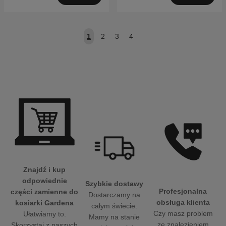
1
2
3
4
Znajdź i kup
odpowiednie
Szybkie dostawy
Profesjonalna
części zamienne do
Dostarczamy na
obsługa klienta
kosiarki Gardena
całym świecie.
Czy masz problem
Ułatwiamy to.
Mamy na stanie
ze znalezieniem
Skorzystaj z naszych