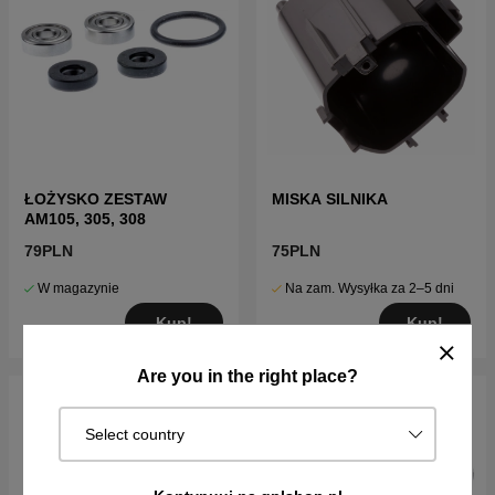
ŁOŻYSKO ZESTAW
MISKA SILNIKA
AM105, 305, 308
79PLN
75PLN
W magazynie
Na zam. Wysyłka za 2–5 dni
Kup!
Kup!
Are you in the right place?
Select country