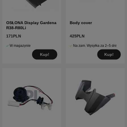
OSŁONA Display Gardena
Body cover
R38-R80Li
171PLN
425PLN
W magazynie
Na zam. Wysyłka za 2–5 dni
Kup!
Kup!