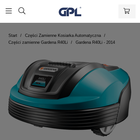
Start
Części Zamienne Kosiarka Automatyczna
Części zamienne Gardena R40Li
Gardena R40Li - 2014