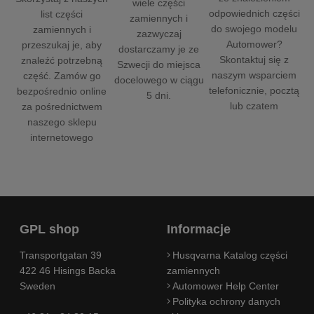
wiele części
odpowiednich części
list części
zamiennych i
do swojego modelu
zamiennych i
zazwyczaj
Automower?
przeszukaj je, aby
dostarczamy je ze
Skontaktuj się z
znaleźć potrzebną
Szwecji do miejsca
naszym wsparciem
część. Zamów go
docelowego w ciągu
telefonicznie, pocztą
bezpośrednio online
5 dni.
lub czatem
za pośrednictwem
naszego sklepu
internetowego
GPL shop
Informacje
Transportgatan 39
Husqvarna Katalog części
422 46 Hisings Backa
zamiennych
Sweden
Automower Help Center
Polityka ochrony danych