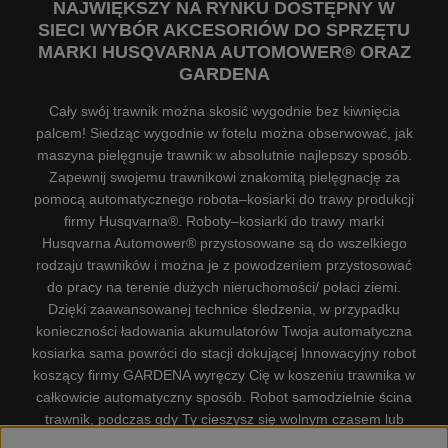
NAJWIĘKSZY NA RYNKU DOSTĘPNY W
SIECI WYBÓR AKCESORIÓW DO SPRZĘTU
MARKI HUSQVARNA AUTOMOWER® ORAZ
GARDENA
Cały swój trawnik można skosić wygodnie bez kiwnięcia
palcem! Siedząc wygodnie w fotelu można obserwować, jak
maszyna pielęgnuje trawnik w absolutnie najlepszy sposób.
Zapewnij swojemu trawnikowi znakomitą pielęgnację za
pomocą automatycznego robota–kosiarki do trawy produkcji
firmy Husqvarna®. Roboty–kosiarki do trawy marki
Husqvarna Automower® przystosowane są do wszelkiego
rodzaju trawników i można je z powodzeniem przystosować
do pracy na terenie dużych nieruchomości/ połaci ziemi.
Dzięki zaawansowanej technice śledzenia, w przypadku
konieczności ładowania akumulatorów Twoja automatyczna
kosiarka sama powróci do stacji dokującej Innowacyjny robot
koszący firmy GARDENA wyręczy Cię w koszeniu trawnika w
całkowicie automatyczny sposób. Robot samodzielnie ścina
trawnik, podczas gdy Ty cieszysz się wolnym czasem lub
zajmujesz się innymi czynnościami. Robot–kosiarka do trawy