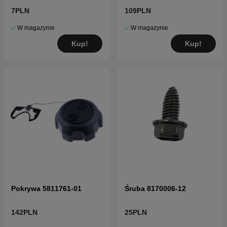
LT152, LTH171 i inne
7PLN
109PLN
W magazynie
W magazynie
Kup!
Kup!
Pokrywa 5811761-01
Śruba 8170006-12
142PLN
25PLN