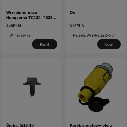
Wrzeciono noża
Oś
Husqvarna TC130, TS38,
TC38, LTH126, LTH151 i
449PLN
619PLN
inne
W magazynie
Na zam. Wysyłka za 2–5 dni
Kup!
Kup!
Śruba, 5/16-18
Korek spustowy oleju