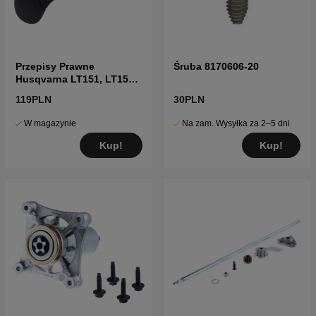
Przepisy Prawne
Śruba 8170606-20
Husqvarna LT151, LT152,
LTH151, LTH152, CT151
119PLN
30PLN
W magazynie
Na zam. Wysyłka za 2–5 dni
Kup!
Kup!