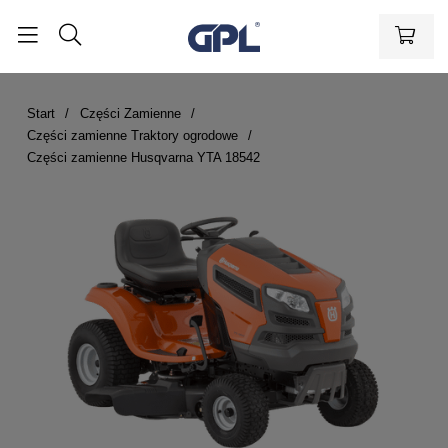
Start
Części Zamienne
Części zamienne Traktory ogrodowe
Części zamienne Husqvarna YTA 18542