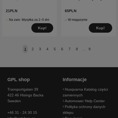
21PLN
65PLN
Na zam. Wysyłka za 2–5 dni
W magazynie
Kup!
Kup!
1
2
3
4
5
6
7
8
..
9
GPL shop
Informacje
Transportgatan 39
Husqvarna Katalog części
422 46 Hisings Backa
zamiennych
Sweden
Automower Help Center
Polityka ochrony danych
+46 31 - 24 30 15
sklepu