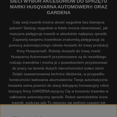
SIECI WYBÓR AKCESORIÓW DO SPRZĘTU
MARKI HUSQVARNA AUTOMOWER® ORAZ
GARDENA
Cały swój trawnik można skosić wygodnie bez kiwnięcia
palcem! Siedząc wygodnie w fotelu można obserwować, jak
maszyna pielęgnuje trawnik w absolutnie najlepszy sposób.
Zapewnij swojemu trawnikowi znakomitą pielęgnację za
pomocą automatycznego robota–kosiarki do trawy produkcji
firmy Husqvarna®. Roboty–kosiarki do trawy marki
Husqvarna Automower® przystosowane są do wszelkiego
rodzaju trawników i można je z powodzeniem przystosować
do pracy na terenie dużych nieruchomości/ połaci ziemi.
Dzięki zaawansowanej technice śledzenia, w przypadku
konieczności ładowania akumulatorów Twoja automatyczna
kosiarka sama powróci do stacji dokującej Innowacyjny robot
koszący firmy GARDENA wyręczy Cię w koszeniu trawnika w
całkowicie automatyczny sposób. Robot samodzielnie ścina
trawnik, podczas gdy Ty cieszysz się wolnym czasem lub
zajmujesz się innymi czynnościami. Robot–kosiarka do trawy
firmy GARDENA jest najcichszą kosiarką do trawników