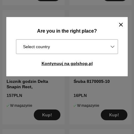
Are you in the right place?
Select country
Kontynuuj na gplshop.pl
Licznik godzin Delta
Śruba 8170005-10
Snapin Rect,
157PLN
16PLN
W magazynie
W magazynie
Kup!
Kup!