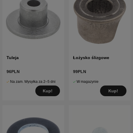
Tuleja
Łożysko ślizgowe
96PLN
99PLN
Na zam. Wysyłka za 2–5 dni
W magazynie
Kup!
Kup!