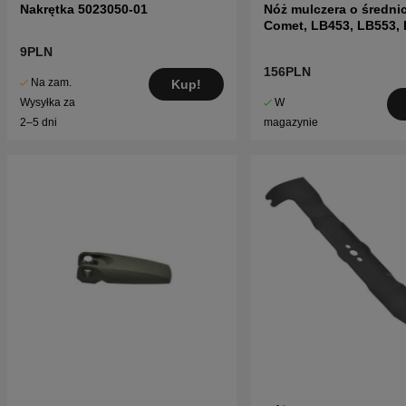
Nakrętka 5023050-01
Nóż mulczera o średni
Comet, LB453, LB553, 
Pro 21
9PLN
156PLN
Na zam.
Kup!
W
Wysyłka za
magazynie
2–5 dni