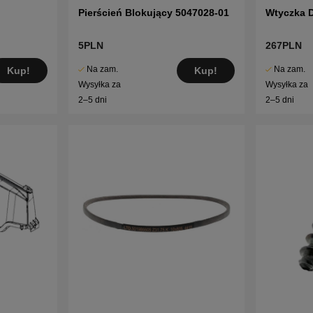
Pierścień Blokujący 5047028-01
Wtyczka 
5PLN
267PLN
Na zam.
Na zam.
Kup!
Kup!
Wysyłka za
Wysyłka za
2–5 dni
2–5 dni