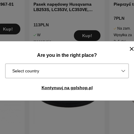
3967-01
Pasek napędowy Husqvarna
Pieprzyć 
LB253S, LC353V, LC353VE,
LC353VI i inne
7PLN
113PLN
Na zam.
Kup!
W
Wysyłka za
Kup!
magazynie
2–5 dni
Are you in the right place?
Select country
Kontynuuj na gplshop.pl