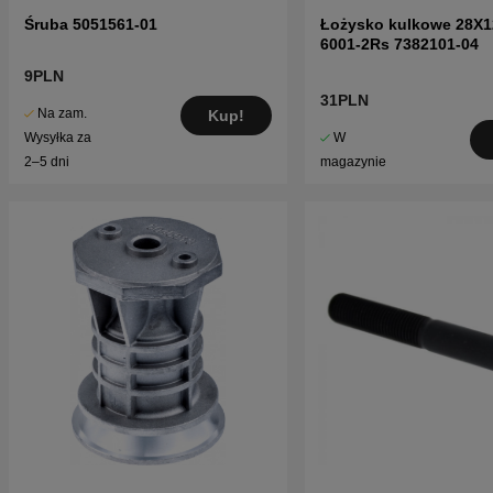
Śruba 5051561-01
Łożysko kulkowe 28X1
6001-2Rs 7382101-04
9PLN
31PLN
Na zam.
Kup!
W
Wysyłka za
magazynie
2–5 dni