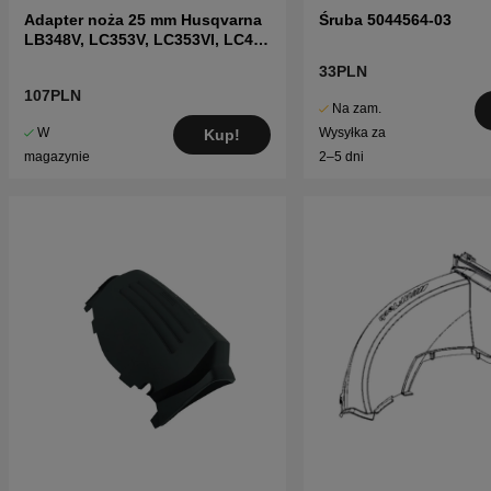
Adapter noża 25 mm Husqvarna
Śruba 5044564-03
LB348V, LC353V, LC353VI, LC48
i inne
33PLN
107PLN
Na zam.
W
Wysyłka za
Kup!
magazynie
2–5 dni