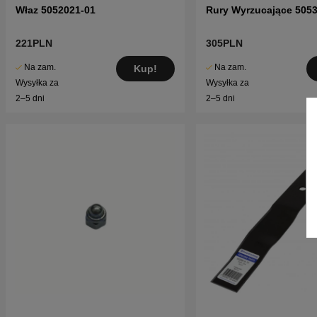
Właz 5052021-01
Rury Wyrzucające 505
221PLN
305PLN
Na zam.
Na zam.
Kup!
Wysyłka za
Wysyłka za
2–5 dni
2–5 dni