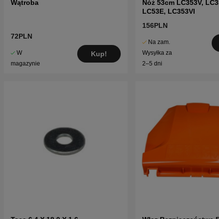
Wątroba
Nóż 53cm LC353V, LC3
LC53E, LC353VI
156PLN
72PLN
Na zam.
W
Wysyłka za
Kup!
magazynie
2–5 dni