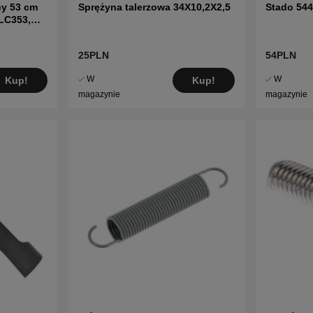
cy 53 cm
Sprężyna talerzowa 34X10,2X2,5
Stado 54
LC353,
25PLN
54PLN
W
W
Kup!
Kup!
magazynie
magazynie