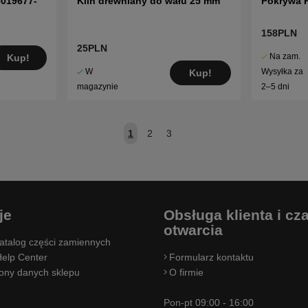
5019677-
Klin drewniany do wału 25 mm
Pokrywa 
158PLN
25PLN
Na zam.
Kup!
W
Wysyłka za
Kup!
magazynie
2–5 dni
1
2
3
je
Obsługa klienta i cz
otwarcia
atalog części zamiennych
elp Center
Formularz kontaktu
rony danych sklepu
O firmie
Pon-pt 09:00 - 16:00