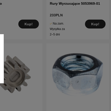
to
Rury Wyrzucające 5053969-01
233PLN
Na zam.
Kup!
Kup!
Wysyłka za
2–5 dni