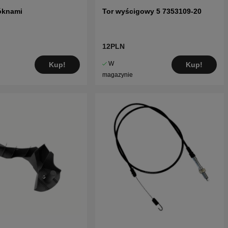
óknami
Tor wyścigowy 5 7353109-20
12PLN
W
Kup!
Kup!
magazynie