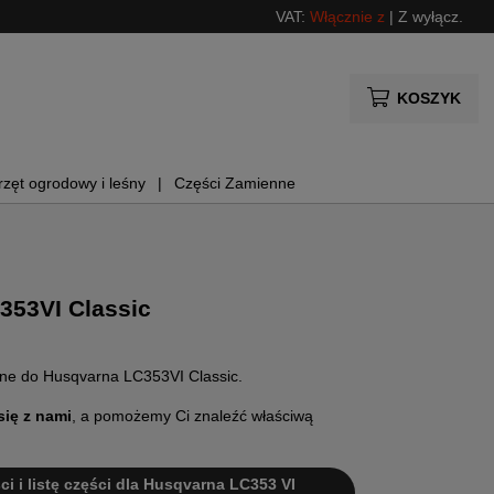
VAT:
Włącznie z
|
Z wyłącz.
KOSZYK
rzęt ogrodowy i leśny
Części Zamienne
353VI Classic
nne do Husqvarna LC353VI Classic.
się z nami
, a pomożemy Ci znaleźć właściwą
ci i listę części dla Husqvarna LC353 VI