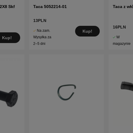
2X8 Skf
Taca 5052214-01
Taca z wł
13PLN
16PLN
Na zam.
Kup!
W
Wysyłka za
Kup!
magazynie
2–5 dni