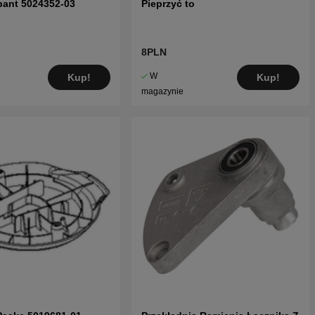
pant 5024352-03
Pieprzyć to
8PLN
W
Kup!
Kup!
magazynie