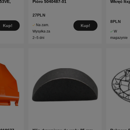
53VE,
Pióro 5040487-01
Wkręć Itx
27PLN
8PLN
Na zam.
Kup!
Kup!
W
Wysyłka za
magazynie
2–5 dni