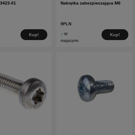
43423-01
Nakrętka zabezpieczająca M6
9PLN
W
Kup!
Kup!
magazynie