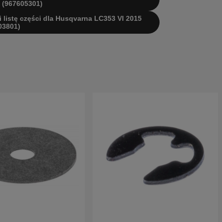
 (967605301)
 i listę części dla Husqvarna LC353 VI 2015
03801)