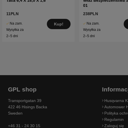
Taca 6,4 X 18,0 X 1,6
Właz Bezpieczeństwa 
01
11PLN
238PLN
Na zam.
Na zam.
Kup!
Wysyłka za
Wysyłka za
2–5 dni
2–5 dni
GPL shop
Informac
Transportgatan 39
Husqvarna K
422 46 Hisings Backa
Automower H
Sweden
Polityka och
Regulamin
+46 31 - 24 30 15
Zaloguj się