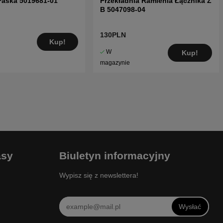
Paska 5019681-01
Przekładnia Ramienia Łącznika Z
B 5047098-04
130PLN
Kup!
W
Kup!
magazynie
asy
Biuletyn informacyjny
Wypisz się z newslettera!
Wysłać