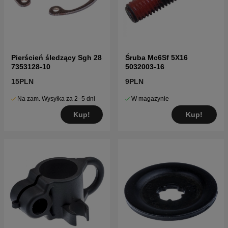
Pierścień śledzący Sgh 28
Śruba Mc6Sf 5X16
7353128-10
5032003-16
15PLN
9PLN
Na zam. Wysyłka za 2–5 dni
W magazynie
Kup!
Kup!