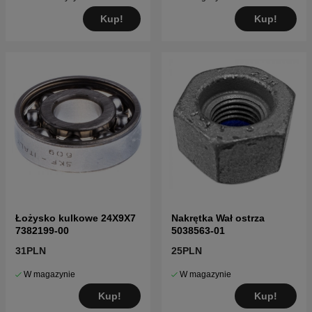
Kup!
Kup!
Łożysko kulkowe 24X9X7
Nakrętka Wał ostrza
7382199-00
5038563-01
31PLN
25PLN
W magazynie
W magazynie
Kup!
Kup!