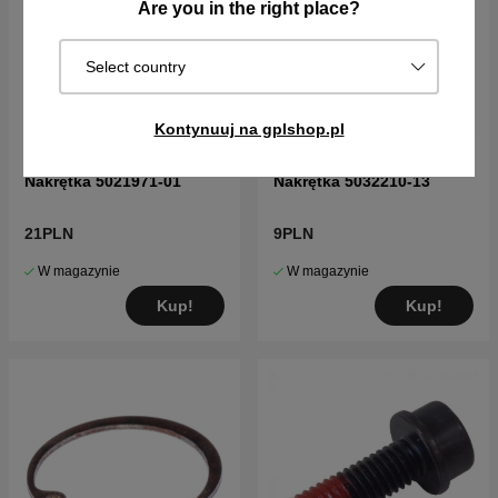
Are you in the right place?
Select country
Kontynuuj na gplshop.pl
Nakrętka 5021971-01
Nakrętka 5032210-13
21PLN
9PLN
W magazynie
W magazynie
Kup!
Kup!