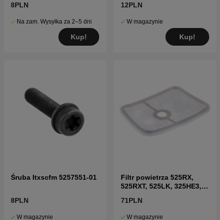
8PLN
12PLN
Na zam. Wysyłka za 2–5 dni
W magazynie
Kup!
Kup!
Śruba Itxscfm 5257551-01
Filtr powietrza 525RX,
525RXT, 525LK, 325HE3,
325HE4, 525P5S
8PLN
71PLN
W magazynie
W magazynie