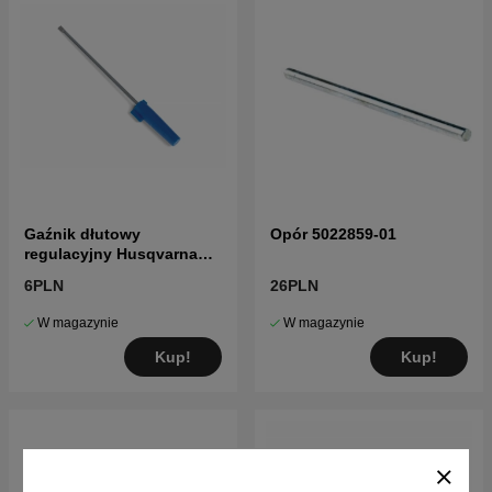
Gaźnik dłutowy
Opór 5022859-01
regulacyjny Husqvarna
5016002-03
6PLN
26PLN
W magazynie
W magazynie
Kup!
Kup!