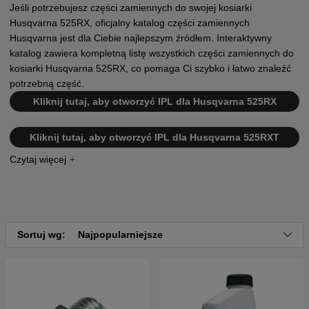
Jeśli potrzebujesz części zamiennych do swojej kosiarki
Husqvarna 525RX, oficjalny katalog części zamiennych
Husqvarna jest dla Ciebie najlepszym źródłem. Interaktywny
katalog zawiera kompletną listę wszystkich części zamiennych do
kosiarki Husqvarna 525RX, co pomaga Ci szybko i łatwo znaleźć
potrzebną część.
Kliknij tutaj, aby otworzyć IPL dla Husqvarna 525RX
Kliknij tutaj, aby otworzyć IPL dla Husqvarna 525RXT
Kliknij tutaj, aby otworzyć IPL dla Husqvarna 525RX
II
Kliknij tutaj, aby otworzyć IPL dla Husqvarna 525RXT
II
Sortuj wg:
Najpopularniejsze