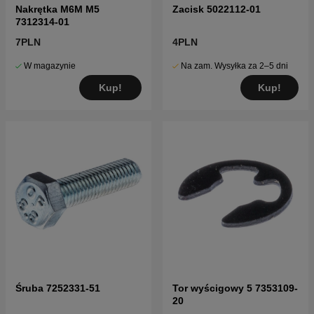
Nakrętka M6M M5
Zacisk 5022112-01
7312314-01
7PLN
4PLN
W magazynie
Na zam. Wysyłka za 2–5 dni
Kup!
Kup!
Śruba 7252331-51
Tor wyścigowy 5 7353109-
20