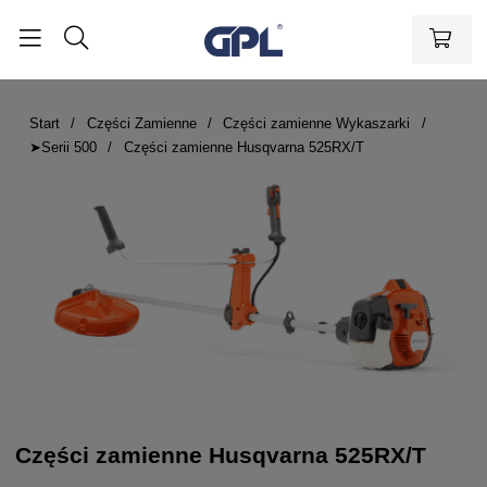
Start
Części Zamienne
Części zamienne Wykaszarki
➤Serii 500
Części zamienne Husqvarna 525RX/T
Części zamienne Husqvarna 525RX/T