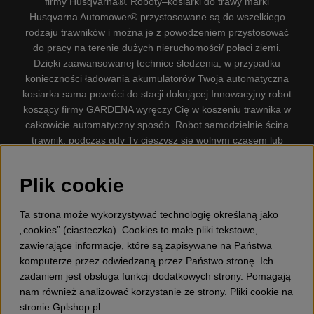
firmy Husqvarna®. Roboty–kosiarki do trawy marki
Husqvarna Automower® przystosowane są do wszelkiego
rodzaju trawników i można je z powodzeniem przystosować
do pracy na terenie dużych nieruchomości/ połaci ziemi.
Dzięki zaawansowanej technice śledzenia, w przypadku
konieczności ładowania akumulatorów Twoja automatyczna
kosiarka sama powróci do stacji dokującej Innowacyjny robot
koszący firmy GARDENA wyręczy Cię w koszeniu trawnika w
całkowicie automatyczny sposób. Robot samodzielnie ścina
trawnik, podczas gdy Ty cieszysz się wolnym czasem lub
zajmujesz się innymi czynnościami. Robot–kosiarka do trawy
firmy GARDENA jest najcichszą kosiarką do trawników
Plik cookie
dostępną na rynku. Firma nasza dysponuje. Gplshop
sprzedaje również Husqvarna Pilarki, Wyposażenie, Odzież
Ta strona może wykorzystywać technologię określaną jako
ochronna, Wykaszarki, Podkaszarki, Nożyce do żywopłotów,
„cookies” (ciasteczka). Cookies to małe pliki tekstowe,
Kultywatory, Dmuchawy, Odśnieżarki, Myjka Ciśnieniowa,
zawierające informacje, które są zapisywane na Państwa
Odkurzacz, Przecinarki, Siekiery, Narzędzia do prac leśnych,
komputerze przez odwiedzaną przez Państwo stronę. Ich
Smary, Pojemniki, Zabawki dla dzieci ETC.
zadaniem jest obsługa funkcji dodatkowych strony. Pomagają
nam również analizować korzystanie ze strony. Pliki cookie na
stronie Gplshop.pl