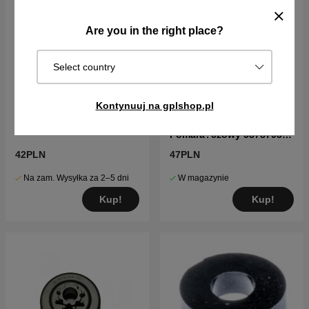
Are you in the right place?
Select country
Kontynuuj na gplshop.pl
Kapelusz 5124440-01
Uchwyt Pó?chwytu
Pomara?czowy 5878793-
02
42PLN
47PLN
Na zam. Wysyłka za 2–5 dni
W magazynie
Kup!
Kup!