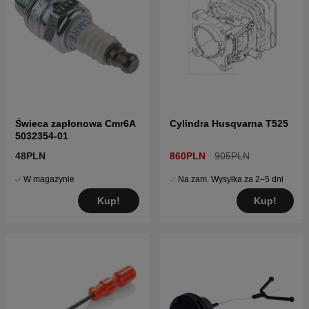
Świeca zapłonowa Cmr6A
Cylindra Husqvarna T525
5032354-01
48PLN
860PLN
905PLN
W magazynie
Na zam. Wysyłka za 2–5 dni
Kup!
Kup!