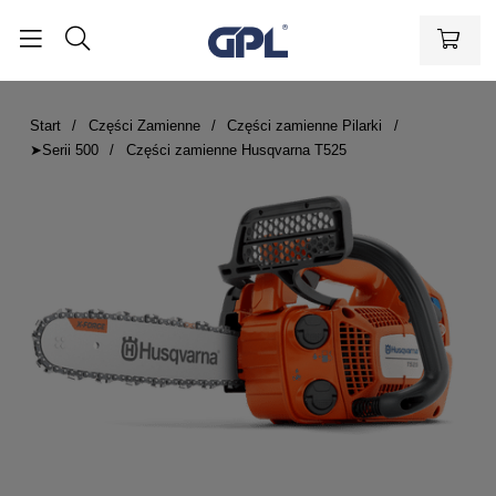
Start
Części Zamienne
Części zamienne Pilarki
➤Serii 500
Części zamienne Husqvarna T525