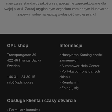
najwyższe standardy jakości i są specjalnie zaprojektowane dla
twojej pilarki. Zaufaj oryginalnym częściom zamiennym Husqvarna
i zapewnij sobie najlepszą wydajność swojej pilarki!
GPL shop
Informacje
Transportgatan 39
Husqvarna Katalog części
422 46 Hisings Backa
zamiennych
Sweden
Automower Help Center
Polityka ochrony danych
+46 31 - 24 30 15
sklepu
info@gplshop.se
Regulamin
Zaloguj się
Obsługa klienta i czasy otwarcia
Formularz kontaktu