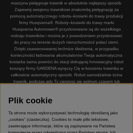
maszyna pielęgnuje trawnik w absolutnie najlepszy sposób.
Zapewnij swojemu trawnikowi znakomitą pielęgnację za
pomocą automatycznego robota–kosiarki do trawy produkcji
firmy Husqvarna®. Roboty–kosiarki do trawy marki
Husqvarna Automower® przystosowane są do wszelkiego
rodzaju trawników i można je z powodzeniem przystosować
do pracy na terenie dużych nieruchomości/ połaci ziemi.
Dzięki zaawansowanej technice śledzenia, w przypadku
konieczności ładowania akumulatorów Twoja automatyczna
kosiarka sama powróci do stacji dokującej Innowacyjny robot
koszący firmy GARDENA wyręczy Cię w koszeniu trawnika w
całkowicie automatyczny sposób. Robot samodzielnie ścina
trawnik, podczas gdy Ty cieszysz się wolnym czasem lub
zajmujesz się innymi czynnościami. Robot–kosiarka do trawy
firmy GARDENA jest najcichszą kosiarką do trawników
Plik cookie
dostępną na rynku. Firma nasza dysponuje. Gplshop
sprzedaje również Husqvarna Pilarki, Wyposażenie, Odzież
Ta strona może wykorzystywać technologię określaną jako
ochronna, Wykaszarki, Podkaszarki, Nożyce do żywopłotów,
„cookies” (ciasteczka). Cookies to małe pliki tekstowe,
Kultywatory, Dmuchawy, Odśnieżarki, Myjka Ciśnieniowa,
zawierające informacje, które są zapisywane na Państwa
Odkurzacz, Przecinarki, Siekiery, Narzędzia do prac leśnych,
komputerze przez odwiedzaną przez Państwo stronę. Ich