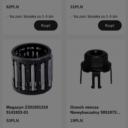
82PLN
31PLN
Na zam. Wysyłka za 2–5 dni
Na zam. Wysyłka za 2–5 dni
Kup!
Kup!
Magazyn Z331051310
Orzech miecza
5141833-01
Niewybaczalny 5051973-
01
53PLN
19PLN