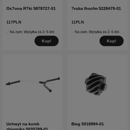
Os?ona R?ki 5878727-01
?ruba Ihscfm 5228479-01
117PLN
11PLN
Na zam. Wysyłka za 2–5 dni
Na zam. Wysyłka za 2–5 dni
Kup!
Kup!
Uchwyt na korek
Bieg 5018994-01
zbiornika 5035789-01