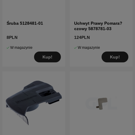
Śruba 5128481-01
Uchwyt Prawy Pomara?
czowy 5878781-03
8PLN
124PLN
W magazynie
W magazynie
Kup!
Kup!