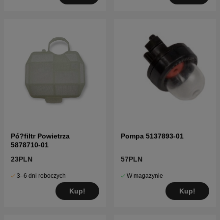
Pó?filtr Powietrza
Pompa 5137893-01
5878710-01
23PLN
57PLN
3–6 dni roboczych
W magazynie
Kup!
Kup!