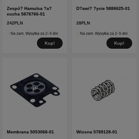
Zespó? Hamulca ?a?
D?awi? ?ycie 5886625-01
cucha 5878766-01
242PLN
28PLN
Na zam. Wysyłka za 2–5 dni
Na zam. Wysyłka za 2–5 dni
Kup!
Kup!
Membrana 5053068-01
Wiosna 5789128-01