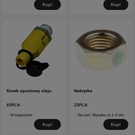
Kup!
Kup!
Korek spustowy oleju
Nakrętka
65PLN
23PLN
W magazynie
Na zam. Wysyłka za 2–5 dni
Kup!
Kup!