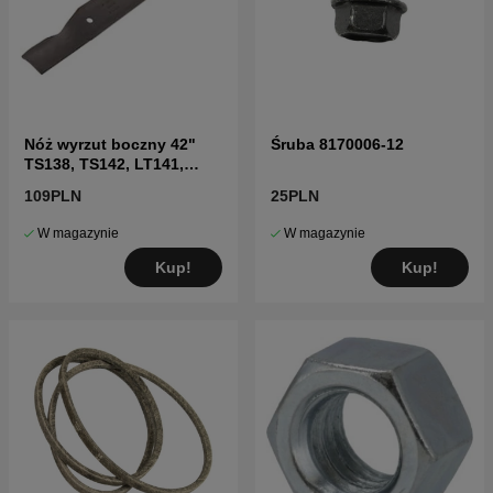
Nóż wyrzut boczny 42"
Śruba 8170006-12
TS138, TS142, LT141,
LT152, LTH171 i inne
109PLN
25PLN
W magazynie
W magazynie
Kup!
Kup!