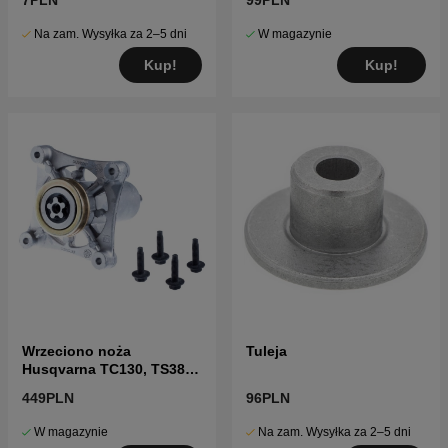
7PLN
99PLN
Na zam. Wysyłka za 2–5 dni
W magazynie
Kup!
Kup!
Wrzeciono noża
Tuleja
Husqvarna TC130, TS38,
TC38, LTH126, LTH151 i
449PLN
96PLN
inne
W magazynie
Na zam. Wysyłka za 2–5 dni