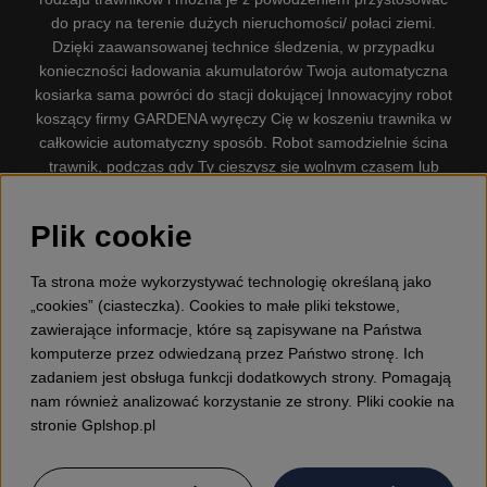
do pracy na terenie dużych nieruchomości/ połaci ziemi.
Dzięki zaawansowanej technice śledzenia, w przypadku
konieczności ładowania akumulatorów Twoja automatyczna
kosiarka sama powróci do stacji dokującej Innowacyjny robot
koszący firmy GARDENA wyręczy Cię w koszeniu trawnika w
całkowicie automatyczny sposób. Robot samodzielnie ścina
trawnik, podczas gdy Ty cieszysz się wolnym czasem lub
zajmujesz się innymi czynnościami. Robot–kosiarka do trawy
firmy GARDENA jest najcichszą kosiarką do trawników
Plik cookie
dostępną na rynku. Firma nasza dysponuje. Gplshop
sprzedaje również Husqvarna Pilarki, Wyposażenie, Odzież
Ta strona może wykorzystywać technologię określaną jako
ochronna, Wykaszarki, Podkaszarki, Nożyce do żywopłotów,
„cookies” (ciasteczka). Cookies to małe pliki tekstowe,
Kultywatory, Dmuchawy, Odśnieżarki, Myjka Ciśnieniowa,
zawierające informacje, które są zapisywane na Państwa
Odkurzacz, Przecinarki, Siekiery, Narzędzia do prac leśnych,
komputerze przez odwiedzaną przez Państwo stronę. Ich
Smary, Pojemniki, Zabawki dla dzieci ETC.
zadaniem jest obsługa funkcji dodatkowych strony. Pomagają
nam również analizować korzystanie ze strony. Pliki cookie na
stronie Gplshop.pl