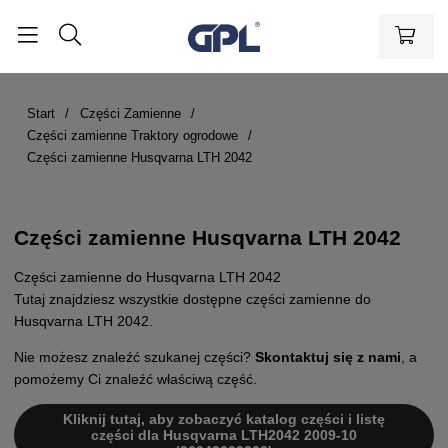
Start
Części Zamienne
Części zamienne Traktory ogrodowe
Części zamienne Husqvarna LTH 2042
Części zamienne Husqvarna LTH 2042
Części zamienne do Husqvarna LTH 2042
Tutaj znajdziesz wszystkie dostępne części zamienne do
Husqvarna LTH 2042.
Nie możesz znaleźć szukanej części?
Skontaktuj się z nami
, a
pomożemy Ci znaleźć właściwą część.
Kliknij tutaj, aby zobaczyć katalog części i listę
części dla Husqvarna LTH2042 2009-10