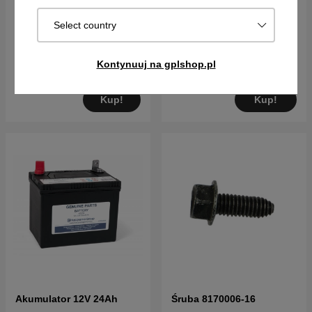
Opony 15X6-6"
Śruba 8170005-10
Select country
248PLN
16PLN
Kontynuuj na gplshop.pl
Na zam. Wysyłka za 2–5 dni
W magazynie
Kup!
Kup!
Akumulator 12V 24Ah
Śruba 8170006-16