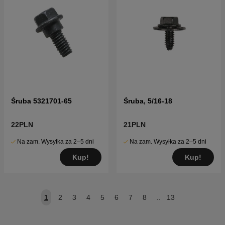
Śruba 5321701-65
Śruba, 5/16-18
22PLN
21PLN
Na zam. Wysyłka za 2–5 dni
Na zam. Wysyłka za 2–5 dni
Kup!
Kup!
1
2
3
4
5
6
7
8
..
13