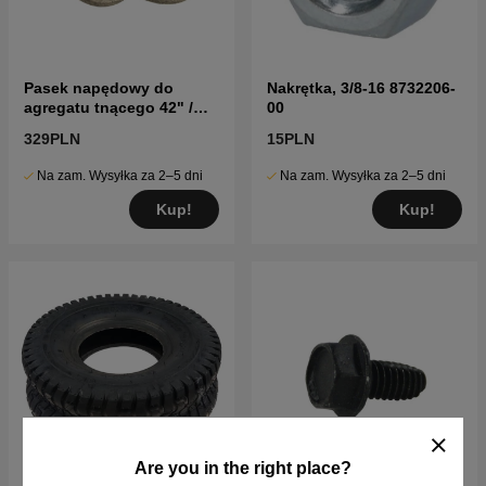
Pasek napędowy do
Nakrętka, 3/8-16 8732206-
agregatu tnącego 42" /
00
107 cm
329PLN
15PLN
Na zam. Wysyłka za 2–5 dni
Na zam. Wysyłka za 2–5 dni
Kup!
Kup!
Are you in the right place?