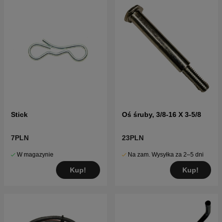
Stick
Oś śruby, 3/8-16 X 3-5/8
7PLN
23PLN
W magazynie
Na zam. Wysyłka za 2–5 dni
Kup!
Kup!