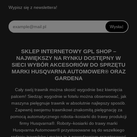
Wypisz się z newslettera!
Wysłać
SKLEP INTERNETOWY GPL SHOP –
NAJWIĘKSZY NA RYNKU DOSTĘPNY W
SIECI WYBÓR AKCESORIÓW DO SPRZĘTU
MARKI HUSQVARNA AUTOMOWER® ORAZ
GARDENA
Cały swój trawnik można skosić wygodnie bez kiwnięcia
palcem! Siedząc wygodnie w fotelu można obserwować, jak
maszyna pielęgnuje trawnik w absolutnie najlepszy sposób.
Zapewnij swojemu trawnikowi znakomitą pielęgnację za
pomocą automatycznego robota–kosiarki do trawy produkcji
firmy Husqvarna®. Roboty–kosiarki do trawy marki
Husqvarna Automower® przystosowane są do wszelkiego
rodzaju trawników i można je z powodzeniem przystosować