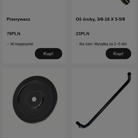
Przerywacz
Oś śruby, 3/8-16 X 3-5/8
78PLN
23PLN
W magazynie
Na zam. Wysyłka za 2–5 dni
Kup!
Kup!