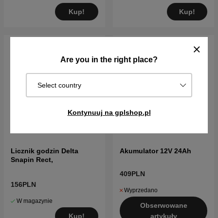
Kup!
Kup!
Are you in the right place?
Select country
Kontynuuj na gplshop.pl
Licznik godzin Delta
Akumulator 12V 24Ah
Snapin Rect,
409PLN
156PLN
Wyprzedano
W magazynie
Obserwowane
Kup!
artykuły