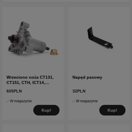
Wrzeciono noża CT131,
Napęd pasowy
CT151, CTH, ICT14,
LT2215 i inne
605PLN
32PLN
W magazynie
W magazynie
Kup!
Kup!