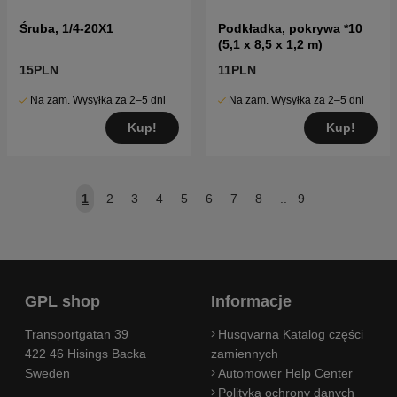
Śruba, 1/4-20X1
Podkładka, pokrywa *10
(5,1 x 8,5 x 1,2 m)
15PLN
11PLN
Na zam. Wysyłka za 2–5 dni
Na zam. Wysyłka za 2–5 dni
Kup!
Kup!
1
2
3
4
5
6
7
8
..
9
GPL shop
Informacje
Transportgatan 39
Husqvarna Katalog części
422 46 Hisings Backa
zamiennych
Sweden
Automower Help Center
Polityka ochrony danych