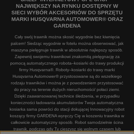
NAJWIĘKSZY NA RYNKU DOSTĘPNY W
SIECI WYBÓR AKCESORIÓW DO SPRZĘTU
MARKI HUSQVARNA AUTOMOWER® ORAZ
GARDENA
Cały swój trawnik można skosić wygodnie bez kiwnięcia
palcem! Siedząc wygodnie w fotelu można obserwować, jak
maszyna pielęgnuje trawnik w absolutnie najlepszy sposób.
Zapewnij swojemu trawnikowi znakomitą pielęgnację za
pomocą automatycznego robota–kosiarki do trawy produkcji
firmy Husqvarna®. Roboty–kosiarki do trawy marki
Husqvarna Automower® przystosowane są do wszelkiego
rodzaju trawników i można je z powodzeniem przystosować
do pracy na terenie dużych nieruchomości/ połaci ziemi.
Dzięki zaawansowanej technice śledzenia, w przypadku
konieczności ładowania akumulatorów Twoja automatyczna
kosiarka sama powróci do stacji dokującej Innowacyjny robot
koszący firmy GARDENA wyręczy Cię w koszeniu trawnika w
całkowicie automatyczny sposób. Robot samodzielnie ścina
trawnik, podczas gdy Ty cieszysz się wolnym czasem lub