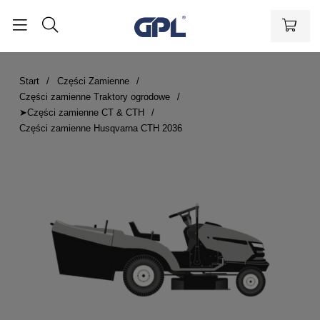
Start
Części Zamienne
Części zamienne Traktory ogrodowe
➤Części zamienne CT & CTH
Części zamienne Husqvarna CTH 2036