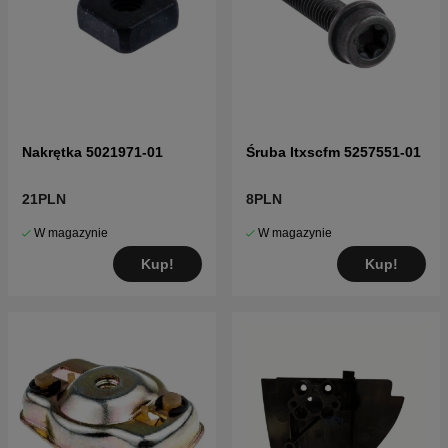
Nakrętka 5021971-01
Śruba Itxscfm 5257551-01
21PLN
8PLN
W magazynie
W magazynie
Kup!
Kup!