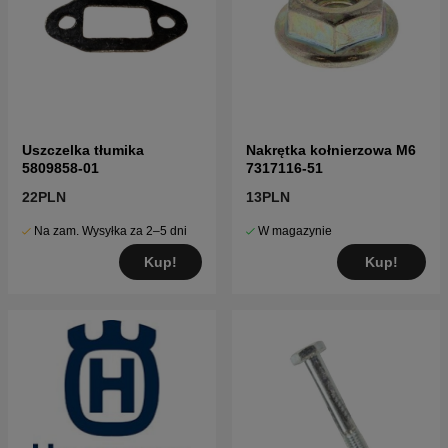
Uszczelka tłumika
Nakrętka kołnierzowa M6
5809858-01
7317116-51
22PLN
13PLN
Na zam. Wysyłka za 2–5 dni
W magazynie
Kup!
Kup!