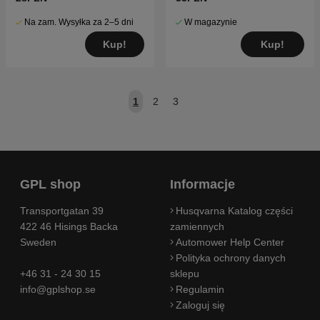
Na zam. Wysyłka za 2–5 dni
W magazynie
Kup!
Kup!
1
2
3
GPL shop
Informacje
Transportgatan 39
Husqvarna Katalog części
422 46 Hisings Backa
zamiennych
Sweden
Automower Help Center
Polityka ochrony danych
+46 31 - 24 30 15
sklepu
info@gplshop.se
Regulamin
Zaloguj się