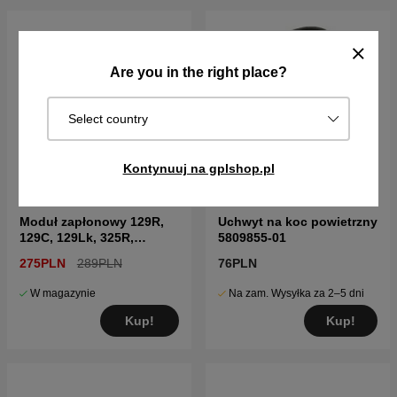
Are you in the right place?
Select country
Kontynuuj na gplshop.pl
Moduł zapłonowy 129R,
Uchwyt na koc powietrzny
129C, 129Lk, 325R,
5809855-01
BC2228
275PLN
289PLN
76PLN
W magazynie
Na zam. Wysyłka za 2–5 dni
Kup!
Kup!