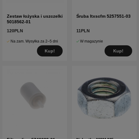
Zestaw łożyska i uszczelki
Śruba Itxscfm 5257551-03
5018562-01
120PLN
11PLN
Na zam. Wysyłka za 2–5 dni
W magazynie
Kup!
Kup!