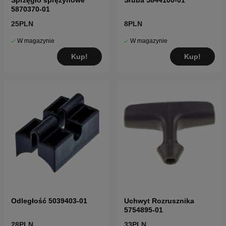
5870370-01
25PLN
8PLN
W magazynie
W magazynie
Kup!
Kup!
Odległość 5039403-01
Uchwyt Rozrusznika
5754895-01
28PLN
33PLN