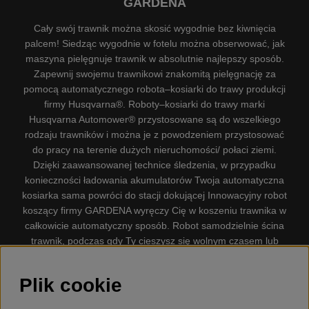
GARDENA
Cały swój trawnik można skosić wygodnie bez kiwnięcia
palcem! Siedząc wygodnie w fotelu można obserwować, jak
maszyna pielęgnuje trawnik w absolutnie najlepszy sposób.
Zapewnij swojemu trawnikowi znakomitą pielęgnację za
pomocą automatycznego robota–kosiarki do trawy produkcji
firmy Husqvarna®. Roboty–kosiarki do trawy marki
Husqvarna Automower® przystosowane są do wszelkiego
rodzaju trawników i można je z powodzeniem przystosować
do pracy na terenie dużych nieruchomości/ połaci ziemi.
Dzięki zaawansowanej technice śledzenia, w przypadku
konieczności ładowania akumulatorów Twoja automatyczna
kosiarka sama powróci do stacji dokującej Innowacyjny robot
koszący firmy GARDENA wyręczy Cię w koszeniu trawnika w
całkowicie automatyczny sposób. Robot samodzielnie ścina
trawnik, podczas gdy Ty cieszysz się wolnym czasem lub
zajmujesz się innymi czynnościami. Robot–kosiarka do trawy
firmy GARDENA jest najcichszą kosiarką do trawników
Plik cookie
dostępną na rynku. Firma nasza dysponuje. Gplshop
sprzedaje również Husqvarna Pilarki, Wyposażenie, Odzież