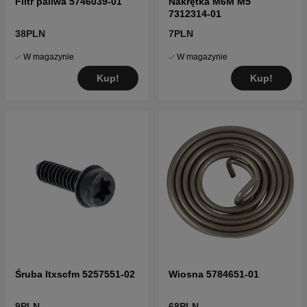
Filtr paliwa 5746039-01
Nakrętka M6M M5
7312314-01
38PLN
7PLN
W magazynie
W magazynie
Kup!
Kup!
Śruba Itxscfm 5257551-02
Wiosna 5784651-01
9PLN
68PLN