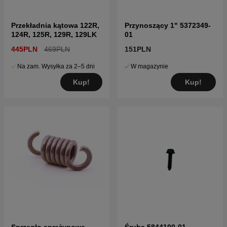
Przekładnia kątowa 122R,
Przynoszący 1" 5372349-
124R, 125R, 129R, 129LK
01
445PLN
469PLN
151PLN
Na zam. Wysyłka za 2–5 dni
W magazynie
Kup!
Kup!
Sprzęgło sprężynowe
Śruba 5844100-01