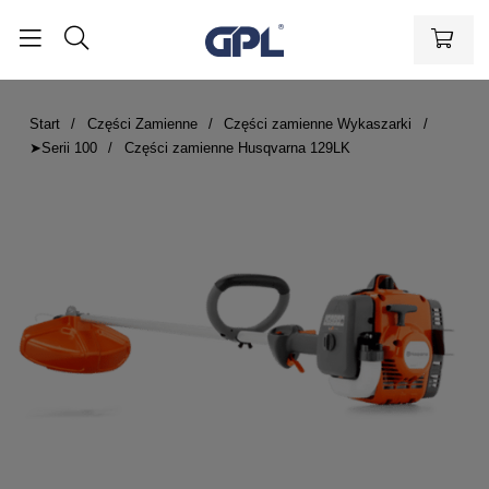
Start
Części Zamienne
Części zamienne Wykaszarki
➤Serii 100
Części zamienne Husqvarna 129LK