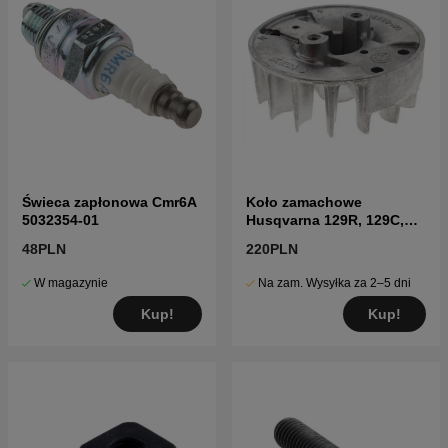
Świeca zapłonowa Cmr6A
Koło zamachowe
5032354-01
Husqvarna 129R, 129C,
129LK, 325R
48PLN
220PLN
W magazynie
Na zam. Wysyłka za 2–5 dni
Kup!
Kup!