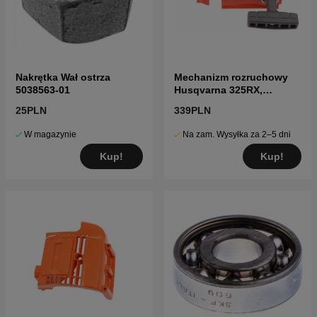
Nakrętka Wał ostrza
Mechanizm rozruchowy
5038563-01
Husqvarna 325RX,
327RDX, 326P5X
25PLN
339PLN
W magazynie
Na zam. Wysyłka za 2–5 dni
Kup!
Kup!