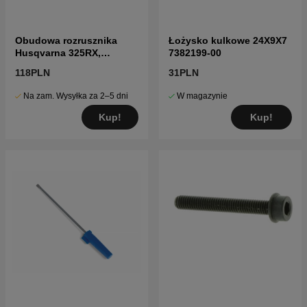
Obudowa rozrusznika
Łożysko kulkowe 24X9X7
Husqvarna 325RX,
7382199-00
327RDX, 327P5X
118PLN
31PLN
Na zam. Wysyłka za 2–5 dni
W magazynie
Kup!
Kup!