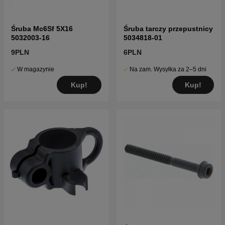
Śruba Mc6Sf 5X16
Śruba tarczy przepustnicy
5032003-16
5034818-01
9PLN
6PLN
W magazynie
Na zam. Wysyłka za 2–5 dni
Kup!
Kup!