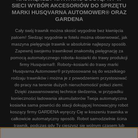
SIECI WYBÓR AKCESORIÓW DO SPRZĘTU
MARKI HUSQVARNA AUTOMOWER® ORAZ
GARDENA
Cały swój trawnik można skosić wygodnie bez kiwnięcia
palcem! Siedząc wygodnie w fotelu można obserwować, jak
maszyna pielęgnuje trawnik w absolutnie najlepszy sposób.
Zapewnij swojemu trawnikowi znakomitą pielęgnację za
pomocą automatycznego robota–kosiarki do trawy produkcji
firmy Husqvarna®. Roboty–kosiarki do trawy marki
Husqvarna Automower® przystosowane są do wszelkiego
rodzaju trawników i można je z powodzeniem przystosować
do pracy na terenie dużych nieruchomości/ połaci ziemi.
Dzięki zaawansowanej technice śledzenia, w przypadku
konieczności ładowania akumulatorów Twoja automatyczna
kosiarka sama powróci do stacji dokującej Innowacyjny robot
koszący firmy GARDENA wyręczy Cię w koszeniu trawnika w
całkowicie automatyczny sposób. Robot samodzielnie ścina
trawnik, podczas gdy Ty cieszysz się wolnym czasem lub
zajmujesz się innymi czynnościami. Robot–kosiarka do trawy