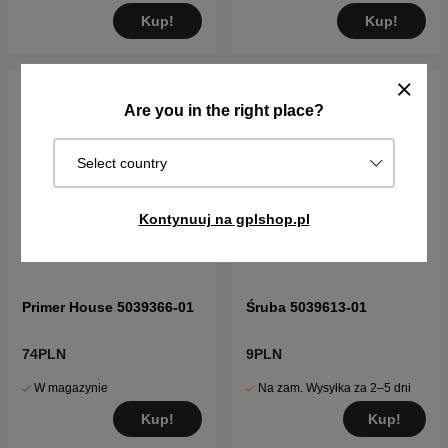
Kup!
Kup!
Are you in the right place?
Select country
Kontynuuj na gplshop.pl
Primer House 5039366-01
Śruba 5039613-01
74PLN
9PLN
W magazynie
Na zam. Wysyłka za 2–5 dni
Kup!
Kup!