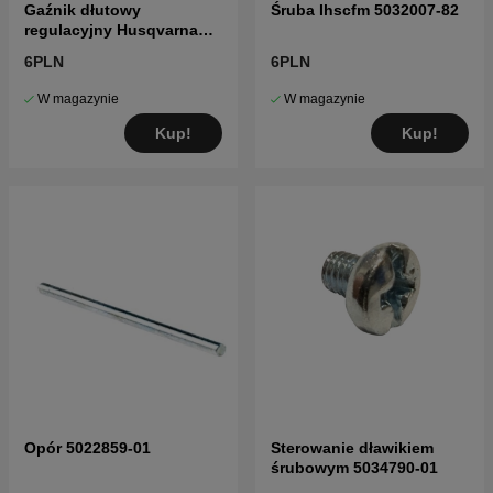
Gaźnik dłutowy
Śruba Ihscfm 5032007-82
regulacyjny Husqvarna
5016002-03
6PLN
6PLN
W magazynie
W magazynie
Kup!
Kup!
Opór 5022859-01
Sterowanie dławikiem
śrubowym 5034790-01