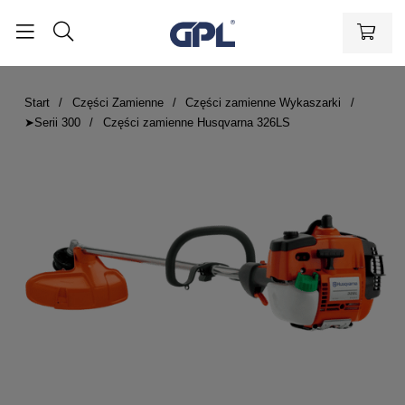
Start
Części Zamienne
Części zamienne Wykaszarki
➤Serii 300
Części zamienne Husqvarna 326LS