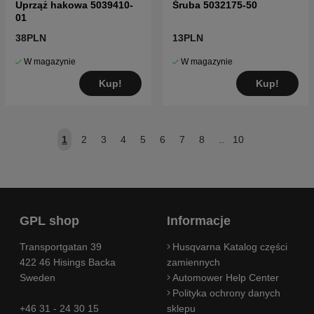
Uprząż hakowa 5039410-
Śruba 5032175-50
01
38PLN
13PLN
W magazynie
W magazynie
Kup!
Kup!
1
2
3
4
5
6
7
8
..
10
GPL shop
Informacje
Transportgatan 39
Husqvarna Katalog części
422 46 Hisings Backa
zamiennych
Sweden
Automower Help Center
Polityka ochrony danych
+46 31 - 24 30 15
sklepu