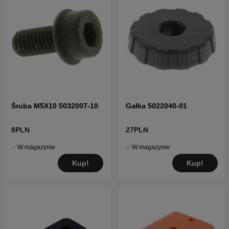
Śruba M5X10 5032007-10
Gałka 5022040-01
8PLN
27PLN
W magazynie
W magazynie
Kup!
Kup!