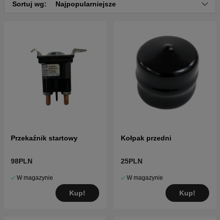
Kliknij tutaj, aby zobaczyć katalog części i listę
Sortuj wg:
Najpopularniejsze
części dla Husqvarna YTH22K42 2012-08
(96048003201)
Przekaźnik startowy
Kołpak przedni
98PLN
25PLN
W magazynie
W magazynie
Kup!
Kup!