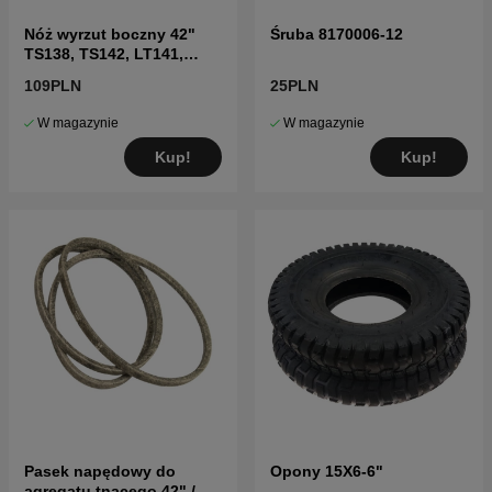
Nóż wyrzut boczny 42"
Śruba 8170006-12
TS138, TS142, LT141,
LT152, LTH171 i inne
109PLN
25PLN
W magazynie
W magazynie
Kup!
Kup!
Pasek napędowy do
Opony 15X6-6"
agregatu tnącego 42" /