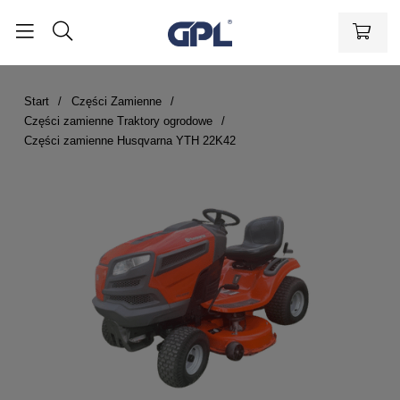
Start
Części Zamienne
Części zamienne Traktory ogrodowe
Części zamienne Husqvarna YTH 22K42