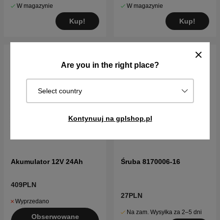
W magazynie
W magazynie
Kup!
Kup!
Are you in the right place?
Select country
Kontynuuj na gplshop.pl
Akumulator 12V 24Ah
Śruba 8170006-16
409PLN
27PLN
Wyprzedano
Na zam. Wysyłka za 2–5 dni
Obserwowane