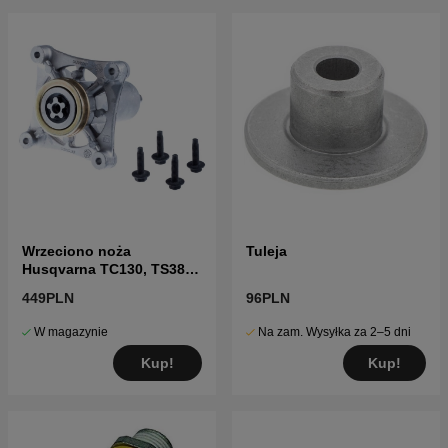
Wrzeciono noża
Tuleja
Husqvarna TC130, TS38,
TC38, LTH126, LTH151 i
449PLN
96PLN
inne
W magazynie
Na zam. Wysyłka za 2–5 dni
Kup!
Kup!