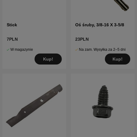
Stick
Oś śruby, 3/8-16 X 3-5/8
7PLN
23PLN
W magazynie
Na zam. Wysyłka za 2–5 dni
Kup!
Kup!