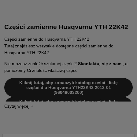
Części zamienne Husqvarna YTH 22K42
Części zamienne do Husqvarna YTH 22K42
Tutaj znajdziesz wszystkie dostępne części zamienne do
Husqvarna YTH 22K42.
Nie możesz znaleźć szukanej części?
Skontaktuj się z nami
, a
pomożemy Ci znaleźć właściwą część.
Kliknij tutaj, aby zobaczyć katalog części i listę
części dla Husqvarna YTH22K42 2012-01
(96048003200)
Kliknij tutaj, aby zobaczyć katalog części i listę
części dla Husqvarna YTH22K42 2013-09
(96048005600)
Kliknij tutaj, aby zobaczyć katalog części i listę
części dla Husqvarna YTH22K42 2014-04
(96048005601)