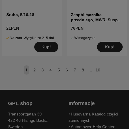
Śruba, 5/16-18
Zespół łącznika
przedniego, MWR, Susp
10.63
21PLN
76PLN
Na zam. Wysyłka za 2–5 dni
W magazynie
Kup!
Kup!
1
2
3
4
5
6
7
8
..
10
GPL shop
Informacje
Transportgatan 39
Husqvarna Katalog części
422 46 Hisings Backa
zamiennych
Sweden
Automower Help Center