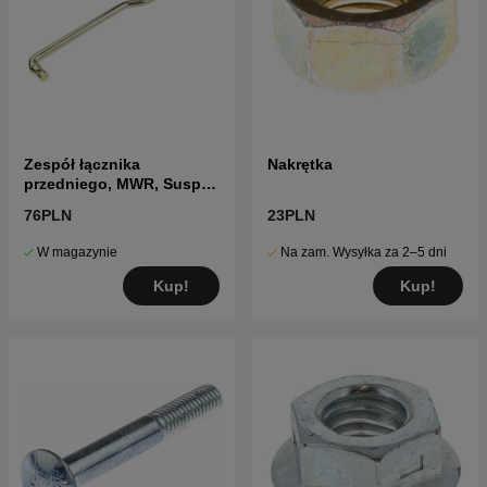
Zespół łącznika
Nakrętka
przedniego, MWR, Susp
10.63
76PLN
23PLN
W magazynie
Na zam. Wysyłka za 2–5 dni
Kup!
Kup!