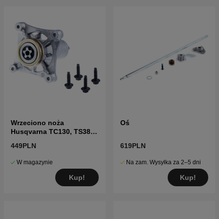
Wrzeciono noża
Oś
Husqvarna TC130, TS38,
TC38, LTH126, LTH151 i
449PLN
619PLN
inne
W magazynie
Na zam. Wysyłka za 2–5 dni
Kup!
Kup!