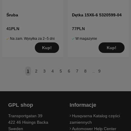
Śruba
Dętka 15X6-6 5320599-04
41PLN
77PLN
Na zam. Wysyłka za 2–5 dni
W magazynie
Kup!
Kup!
1
2
3
4
5
6
7
8
..
9
GPL shop
Informacje
Transportgatan 39
Husqvarna Katalog części
422 46 Hisings Backa
zamiennych
Sweden
Automower Help Center