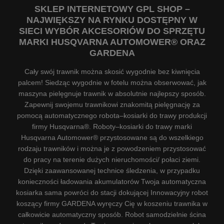
SKLEP INTERNETOWY GPL SHOP –
NAJWIĘKSZY NA RYNKU DOSTĘPNY W
SIECI WYBÓR AKCESORIÓW DO SPRZĘTU
MARKI HUSQVARNA AUTOMOWER® ORAZ
GARDENA
Cały swój trawnik można skosić wygodnie bez kiwnięcia
palcem! Siedząc wygodnie w fotelu można obserwować, jak
maszyna pielęgnuje trawnik w absolutnie najlepszy sposób.
Zapewnij swojemu trawnikowi znakomitą pielęgnację za
pomocą automatycznego robota–kosiarki do trawy produkcji
firmy Husqvarna®. Roboty–kosiarki do trawy marki
Husqvarna Automower® przystosowane są do wszelkiego
rodzaju trawników i można je z powodzeniem przystosować
do pracy na terenie dużych nieruchomości/ połaci ziemi.
Dzięki zaawansowanej technice śledzenia, w przypadku
konieczności ładowania akumulatorów Twoja automatyczna
kosiarka sama powróci do stacji dokującej Innowacyjny robot
koszący firmy GARDENA wyręczy Cię w koszeniu trawnika w
całkowicie automatyczny sposób. Robot samodzielnie ścina