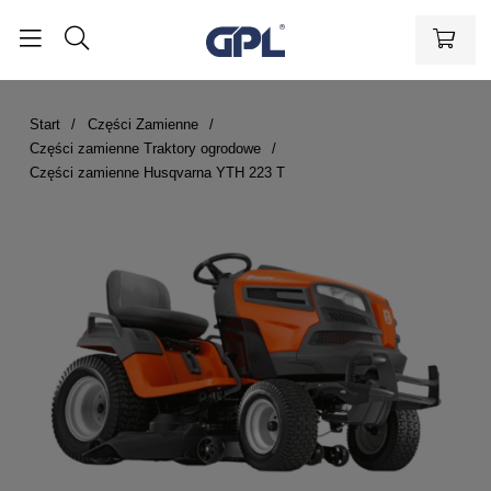
Start
Części Zamienne
Części zamienne Traktory ogrodowe
Części zamienne Husqvarna YTH 223 T