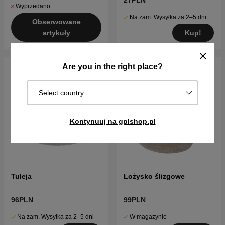
27PLN
Wyprzedano
Na zam. Wysyłka za 2–5 dni
Obserwowane
Kup!
artykuły
Are you in the right place?
Select country
Kontynuuj na gplshop.pl
Tuleja
Łożysko ślizgowe
96PLN
99PLN
Na zam. Wysyłka za 2–5 dni
W magazynie