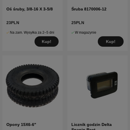
Oś śruby, 3/8-16 X 3-5/8
Śruba 8170006-12
23PLN
25PLN
Na zam. Wysyłka za 2–5 dni
W magazynie
Kup!
Kup!
Opony 15X6-6"
Licznik godzin Delta
Snapin Rect,