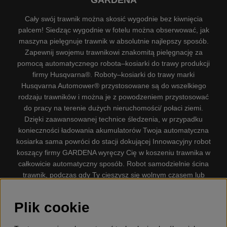
Cały swój trawnik można skosić wygodnie bez kiwnięcia
palcem! Siedząc wygodnie w fotelu można obserwować, jak
maszyna pielęgnuje trawnik w absolutnie najlepszy sposób.
Zapewnij swojemu trawnikowi znakomitą pielęgnację za
pomocą automatycznego robota–kosiarki do trawy produkcji
firmy Husqvarna®. Roboty–kosiarki do trawy marki
Husqvarna Automower® przystosowane są do wszelkiego
rodzaju trawników i można je z powodzeniem przystosować
do pracy na terenie dużych nieruchomości/ połaci ziemi.
Dzięki zaawansowanej technice śledzenia, w przypadku
konieczności ładowania akumulatorów Twoja automatyczna
kosiarka sama powróci do stacji dokującej Innowacyjny robot
koszący firmy GARDENA wyręczy Cię w koszeniu trawnika w
całkowicie automatyczny sposób. Robot samodzielnie ścina
trawnik, podczas gdy Ty cieszysz się wolnym czasem lub
zajmujesz się innymi czynnościami. Robot–kosiarka do trawy
firmy GARDENA jest najcichszą kosiarką do trawników
Plik cookie
dostępną na rynku. Firma nasza dysponuje. Gplshop
sprzedaje również Husqvarna Pilarki, Wyposażenie, Odzież