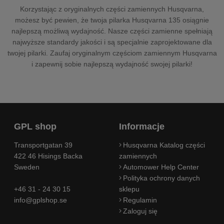
Korzystając z oryginalnych części zamiennych Husqvarna,
możesz być pewien, że twoja pilarka Husqvarna 135 osiągnie
najlepszą możliwą wydajność. Nasze części zamienne spełniają
najwyższe standardy jakości i są specjalnie zaprojektowane dla
twojej pilarki. Zaufaj oryginalnym częściom zamiennym Husqvarna
i zapewnij sobie najlepszą wydajność swojej pilarki!
GPL shop
Informacje
Transportgatan 39
Husqvarna Katalog części
422 46 Hisings Backa
zamiennych
Sweden
Automower Help Center
Polityka ochrony danych
+46 31 - 24 30 15
sklepu
info@gplshop.se
Regulamin
Zaloguj się