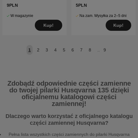
9PLN
5PLN
W magazynie
Na zam. Wysyłka za 2–5 dni
Kup!
Kup!
1
2
3
4
5
6
7
8
..
9
Zdobądź odpowiednie części zamienne
do twojej pilarki Husqvarna 135 dzięki
oficjalnemu katalogowi części
zamiennej!
Dlaczego warto korzystać z oficjalnego katalogu
części zamiennej Husqvarna?
Pełna lista wszystkich części zamiennych do pilarki Husqvarna