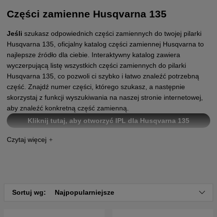
Części zamienne Husqvarna 135
Jeśli
szukasz odpowiednich części zamiennych do twojej pilarki
Husqvarna 135, oficjalny katalog części zamiennej Husqvarna to
najlepsze źródło dla ciebie. Interaktywny katalog zawiera
wyczerpującą listę wszystkich części zamiennych do pilarki
Husqvarna 135, co pozwoli ci szybko i łatwo znaleźć potrzebną
część. Znajdź numer części, którego szukasz, a następnie
skorzystaj z funkcji wyszukiwania na naszej stronie internetowej,
aby znaleźć konkretną część zamienną.
Kliknij tutaj, aby otworzyć IPL dla Husqvarna 135
Kliknij tutaj, aby otworzyć IPL dla Husqvarna 135E-
series
Kliknij tutaj, aby otworzyć IPL dla Husqvarna 135 II
Sortuj wg:
Najpopularniejsze
Kliknij tutaj, aby otworzyć IPL dla Husqvarna 135 II
Triobrake