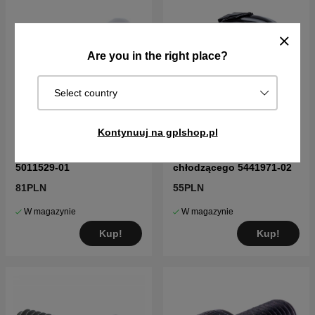
Are you in the right place?
Select country
Kontynuuj na gplshop.pl
Wentylacja zbiornika
Przewód powietrza
5011529-01
chłodzącego 5441971-02
81PLN
55PLN
W magazynie
W magazynie
Kup!
Kup!