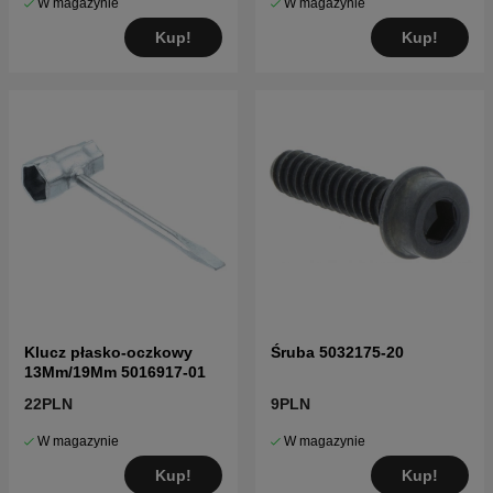
W magazynie
W magazynie
Kup!
Kup!
Klucz płasko-oczkowy
Śruba 5032175-20
13Mm/19Mm 5016917-01
22PLN
9PLN
W magazynie
W magazynie
Kup!
Kup!