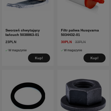
Sworzeń chwytający
Filtr paliwa Husqvarna
łańcuch 5038863-01
5034432-01
23PLN
30PLN
33PLN
W magazynie
W magazynie
Kup!
Kup!