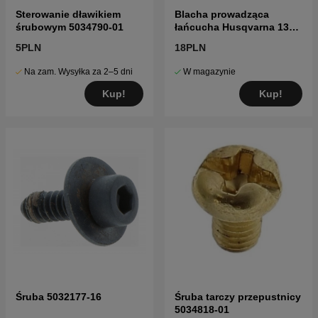
Sterowanie dławikiem
Blacha prowadząca
śrubowym 5034790-01
łańcucha Husqvarna 135,
435, 440, 455, CS2240
5PLN
18PLN
Na zam. Wysyłka za 2–5 dni
W magazynie
Kup!
Kup!
Śruba 5032177-16
Śruba tarczy przepustnicy
5034818-01