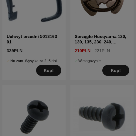
Uchwyt przedni 5013163-
Sprzęgło Husqvarna 120,
01
130, 135, 236, 240,
CS2234, CS2238
339PLN
210PLN
221PLN
Na zam. Wysyłka za 2–5 dni
W magazynie
Kup!
Kup!