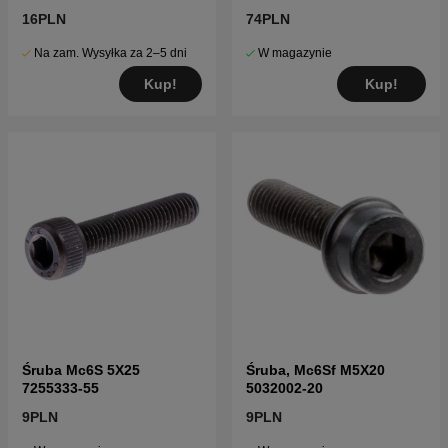
16PLN
74PLN
Na zam. Wysyłka za 2–5 dni
W magazynie
Kup!
Kup!
Śruba Mc6S 5X25
Śruba, Mc6Sf M5X20
7255333-55
5032002-20
9PLN
9PLN