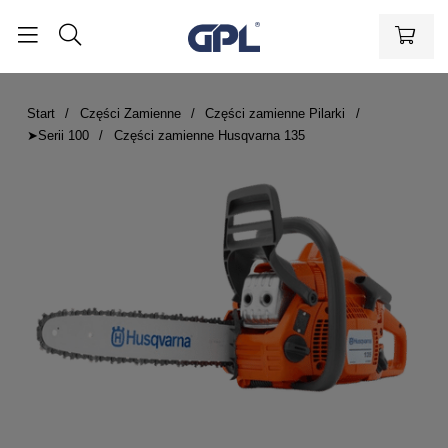
Start
Części Zamienne
Części zamienne Pilarki
➤Serii 100
Części zamienne Husqvarna 135