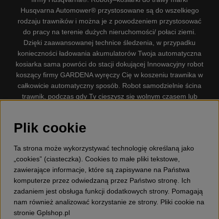
Husqvarna Automower® przystosowane są do wszelkiego
rodzaju trawników i można je z powodzeniem przystosować
do pracy na terenie dużych nieruchomości/ połaci ziemi.
Dzięki zaawansowanej technice śledzenia, w przypadku
konieczności ładowania akumulatorów Twoja automatyczna
kosiarka sama powróci do stacji dokującej Innowacyjny robot
koszący firmy GARDENA wyręczy Cię w koszeniu trawnika w
całkowicie automatyczny sposób. Robot samodzielnie ścina
trawnik, podczas gdy Ty cieszysz się wolnym czasem lub
zajmujesz się innymi czynnościami. Robot–kosiarka do trawy
firmy GARDENA jest najcichszą kosiarką do trawników
Plik cookie
dostępną na rynku. Firma nasza dysponuje. Gplshop
sprzedaje również Husqvarna Pilarki, Wyposażenie, Odzież
Ta strona może wykorzystywać technologię określaną jako
ochronna, Wykaszarki, Podkaszarki, Nożyce do żywopłotów,
„cookies” (ciasteczka). Cookies to małe pliki tekstowe,
Kultywatory, Dmuchawy, Odśnieżarki, Myjka Ciśnieniowa,
zawierające informacje, które są zapisywane na Państwa
Odkurzacz, Przecinarki, Siekiery, Narzędzia do prac leśnych,
komputerze przez odwiedzaną przez Państwo stronę. Ich
Smary, Pojemniki, Zabawki dla dzieci ETC.
zadaniem jest obsługa funkcji dodatkowych strony. Pomagają
nam również analizować korzystanie ze strony. Pliki cookie na
stronie Gplshop.pl