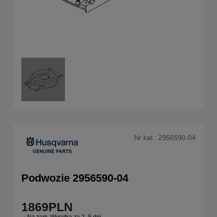
Nr kat.:
2956590-04
Podwozie 2956590-04
1869
PLN
Na zam. Wysyłka za 2–5 dni