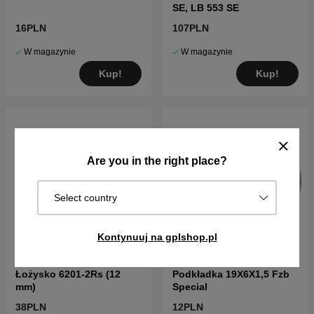
SE, LB 553 SE
16PLN
107PLN
W magazynie
W magazynie
Kup!
Kup!
Are you in the right place?
Select country
Kontynuuj na gplshop.pl
Łożysko 6201-2Rs (12
Podkładka 19X6X1,5 Fzb
mm)
Special
38PLN
12PLN