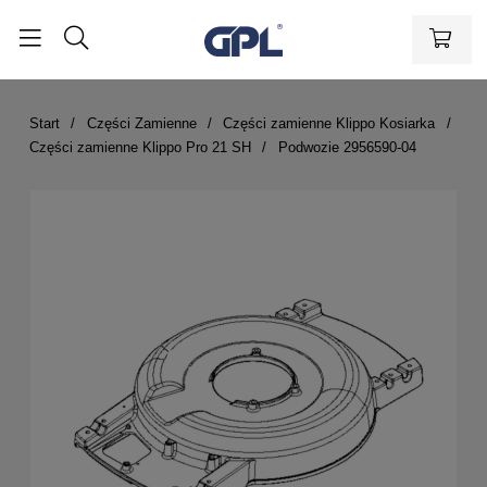
Start
Części Zamienne
Części zamienne Klippo Kosiarka
Części zamienne Klippo Pro 21 SH
Podwozie 2956590-04