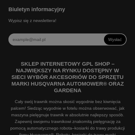
Biuletyn informacyjny
Wypisz się z newslettera!
Wysłać
SKLEP INTERNETOWY GPL SHOP –
NAJWIĘKSZY NA RYNKU DOSTĘPNY W
SIECI WYBÓR AKCESORIÓW DO SPRZĘTU
MARKI HUSQVARNA AUTOMOWER® ORAZ
GARDENA
Cały swój trawnik można skosić wygodnie bez kiwnięcia
palcem! Siedząc wygodnie w fotelu można obserwować, jak
maszyna pielęgnuje trawnik w absolutnie najlepszy sposób.
Zapewnij swojemu trawnikowi znakomitą pielęgnację za
pomocą automatycznego robota–kosiarki do trawy produkcji
firmy Husqvarna®. Roboty–kosiarki do trawy marki