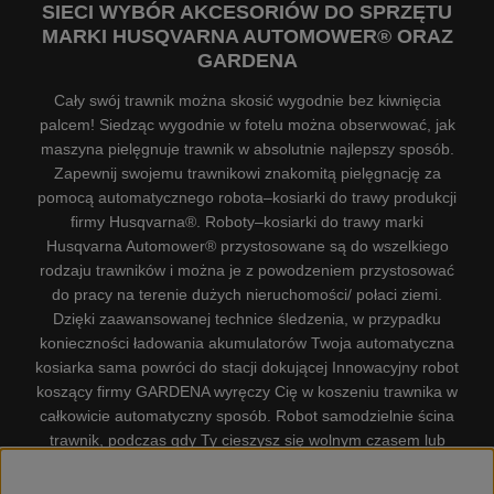
SIECI WYBÓR AKCESORIÓW DO SPRZĘTU
MARKI HUSQVARNA AUTOMOWER® ORAZ
GARDENA
Cały swój trawnik można skosić wygodnie bez kiwnięcia
palcem! Siedząc wygodnie w fotelu można obserwować, jak
maszyna pielęgnuje trawnik w absolutnie najlepszy sposób.
Zapewnij swojemu trawnikowi znakomitą pielęgnację za
pomocą automatycznego robota–kosiarki do trawy produkcji
firmy Husqvarna®. Roboty–kosiarki do trawy marki
Husqvarna Automower® przystosowane są do wszelkiego
rodzaju trawników i można je z powodzeniem przystosować
do pracy na terenie dużych nieruchomości/ połaci ziemi.
Dzięki zaawansowanej technice śledzenia, w przypadku
konieczności ładowania akumulatorów Twoja automatyczna
kosiarka sama powróci do stacji dokującej Innowacyjny robot
koszący firmy GARDENA wyręczy Cię w koszeniu trawnika w
całkowicie automatyczny sposób. Robot samodzielnie ścina
trawnik, podczas gdy Ty cieszysz się wolnym czasem lub
zajmujesz się innymi czynnościami. Robot–kosiarka do trawy
firmy GARDENA jest najcichszą kosiarką do trawników