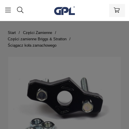
Start
Części Zamienne
Części zamienne Briggs & Stratton
Ściągacz koła zamachowego