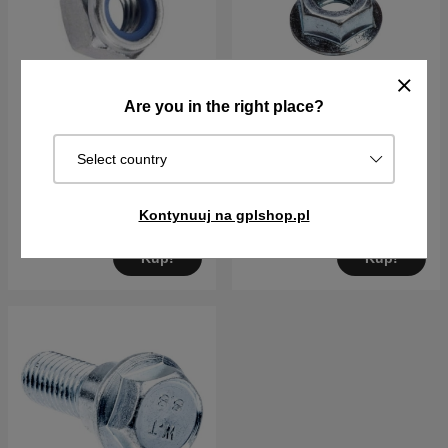
Are you in the right place?
Nakrętka zabezpieczająca
Nakrętka M6Mf M8
Select country
12X175 5375439-01
5032200-01
14PLN
13PLN
Kontynuuj na gplshop.pl
W magazynie
W magazynie
Kup!
Kup!