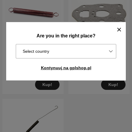
Are you in the right place?
Select country
Sprężyna regulatora
Obudowa uszczelka-
gaźnik
47PLN
32PLN
Kontynuuj na gplshop.pl
Na zam. Wysyłka za 2–5 dni
Na zam. Wysyłka za 2–5 dni
Kup!
Kup!