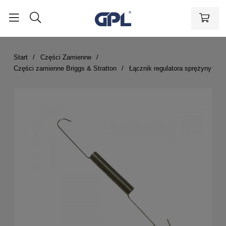
Start
Części Zamienne
Części zamienne Briggs & Stratton
Łącznik regulatora sprężyny