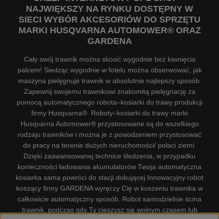
NAJWIĘKSZY NA RYNKU DOSTĘPNY W
SIECI WYBÓR AKCESORIÓW DO SPRZĘTU
MARKI HUSQVARNA AUTOMOWER® ORAZ
GARDENA
Cały swój trawnik można skosić wygodnie bez kiwnięcia
palcem! Siedząc wygodnie w fotelu można obserwować, jak
maszyna pielęgnuje trawnik w absolutnie najlepszy sposób.
Zapewnij swojemu trawnikowi znakomitą pielęgnację za
pomocą automatycznego robota–kosiarki do trawy produkcji
firmy Husqvarna®. Roboty–kosiarki do trawy marki
Husqvarna Automower® przystosowane są do wszelkiego
rodzaju trawników i można je z powodzeniem przystosować
do pracy na terenie dużych nieruchomości/ połaci ziemi.
Dzięki zaawansowanej technice śledzenia, w przypadku
konieczności ładowania akumulatorów Twoja automatyczna
kosiarka sama powróci do stacji dokującej Innowacyjny robot
koszący firmy GARDENA wyręczy Cię w koszeniu trawnika w
całkowicie automatyczny sposób. Robot samodzielnie ścina
trawnik, podczas gdy Ty cieszysz się wolnym czasem lub