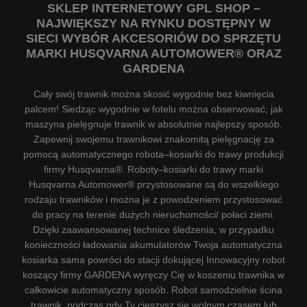
SKLEP INTERNETOWY GPL SHOP –
NAJWIĘKSZY NA RYNKU DOSTĘPNY W
SIECI WYBÓR AKCESORIÓW DO SPRZĘTU
MARKI HUSQVARNA AUTOMOWER® ORAZ
GARDENA
Cały swój trawnik można skosić wygodnie bez kiwnięcia
palcem! Siedząc wygodnie w fotelu można obserwować, jak
maszyna pielęgnuje trawnik w absolutnie najlepszy sposób.
Zapewnij swojemu trawnikowi znakomitą pielęgnację za
pomocą automatycznego robota–kosiarki do trawy produkcji
firmy Husqvarna®. Roboty–kosiarki do trawy marki
Husqvarna Automower® przystosowane są do wszelkiego
rodzaju trawników i można je z powodzeniem przystosować
do pracy na terenie dużych nieruchomości/ połaci ziemi.
Dzięki zaawansowanej technice śledzenia, w przypadku
konieczności ładowania akumulatorów Twoja automatyczna
kosiarka sama powróci do stacji dokującej Innowacyjny robot
koszący firmy GARDENA wyręczy Cię w koszeniu trawnika w
całkowicie automatyczny sposób. Robot samodzielnie ścina
trawnik, podczas gdy Ty cieszysz się wolnym czasem lub