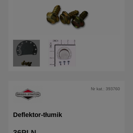
Nr kat.:
393760
Deflektor-tłumik
36
PLN