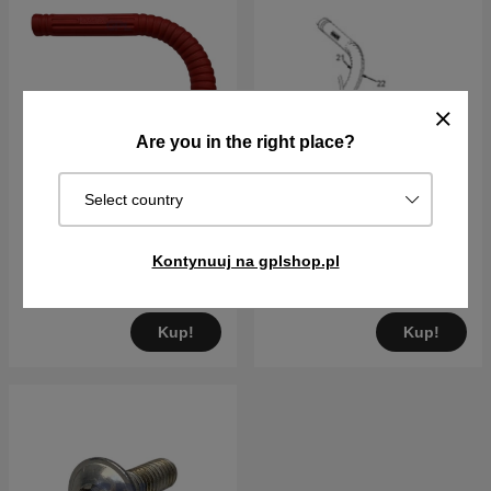
Are you in the right place?
Select country
Plastikowy uchwyt
Plastikowy uchwyt
Czerwony Prawy
Czerwony Lewy
62PLN
Kontynuuj na gplshop.pl
62PLN
Na zam. Wysyłka za 2–5 dni
Na zam. Wysyłka za 2–5 dni
Kup!
Kup!