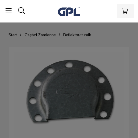
Start
Części Zamienne
Deflektor-tłumik