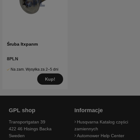
Śruba Itxpanm
8PLN
Na zam. Wysyłka za 2–5 dni
Kup!
GPL shop
Informacje
Transportgatan 39
Husqvarna Katalog części
422 46 Hisings Backa
zamiennych
Sweden
Automower Help Center