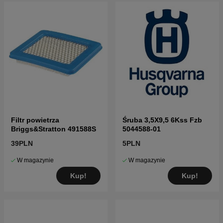
Filtr powietrza
Śruba 3,5X9,5 6Kss Fzb
Briggs&Stratton 491588S
5044588-01
39PLN
5PLN
W magazynie
W magazynie
Kup!
Kup!