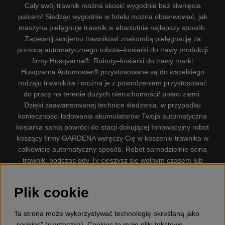
Cały swój trawnik można skosić wygodnie bez kiwnięcia
palcem! Siedząc wygodnie w fotelu można obserwować, jak
maszyna pielęgnuje trawnik w absolutnie najlepszy sposób.
Zapewnij swojemu trawnikowi znakomitą pielęgnację za
pomocą automatycznego robota–kosiarki do trawy produkcji
firmy Husqvarna®. Roboty–kosiarki do trawy marki
Husqvarna Automower® przystosowane są do wszelkiego
rodzaju trawników i można je z powodzeniem przystosować
do pracy na terenie dużych nieruchomości/ połaci ziemi.
Dzięki zaawansowanej technice śledzenia, w przypadku
konieczności ładowania akumulatorów Twoja automatyczna
kosiarka sama powróci do stacji dokującej Innowacyjny robot
koszący firmy GARDENA wyręczy Cię w koszeniu trawnika w
całkowicie automatyczny sposób. Robot samodzielnie ścina
trawnik, podczas gdy Ty cieszysz się wolnym czasem lub
zajmujesz się innymi czynnościami. Robot–kosiarka do trawy
firmy GARDENA jest najcichszą kosiarką do trawników
Plik cookie
dostępną na rynku. Firma nasza dysponuje. Gplshop
sprzedaje również Husqvarna Pilarki, Wyposażenie, Odzież
Ta strona może wykorzystywać technologię określaną jako
ochronna, Wykaszarki, Podkaszarki, Nożyce do żywopłotów,
„cookies” (ciasteczka). Cookies to małe pliki tekstowe,