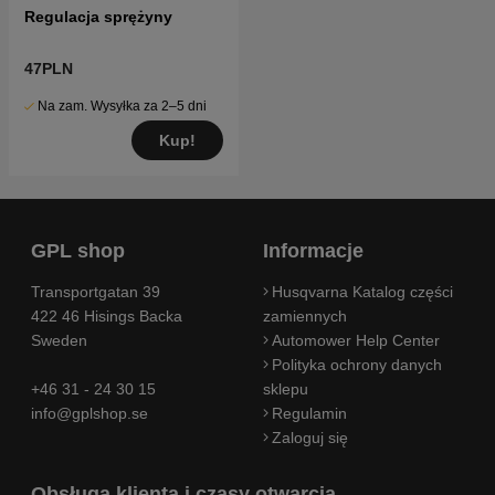
Regulacja sprężyny
47PLN
Na zam. Wysyłka za 2–5 dni
Kup!
GPL shop
Informacje
Transportgatan 39
Husqvarna Katalog części
422 46 Hisings Backa
zamiennych
Sweden
Automower Help Center
Polityka ochrony danych
+46 31 - 24 30 15
sklepu
info@gplshop.se
Regulamin
Zaloguj się
Obsługa klienta i czasy otwarcia