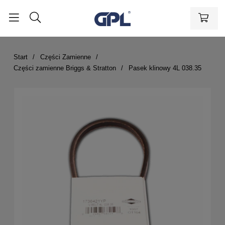
Start
Części Zamienne
Części zamienne Briggs & Stratton
Pasek klinowy 4L 038.35