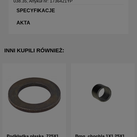
038.35, Artykuł nr: 1736421YP
SPECYFIKACJE
AKTA
INNI KUPILI RÓWNIEŻ:
Podkładka płaska .725X1.
Brng, chochla 1X1,25X1