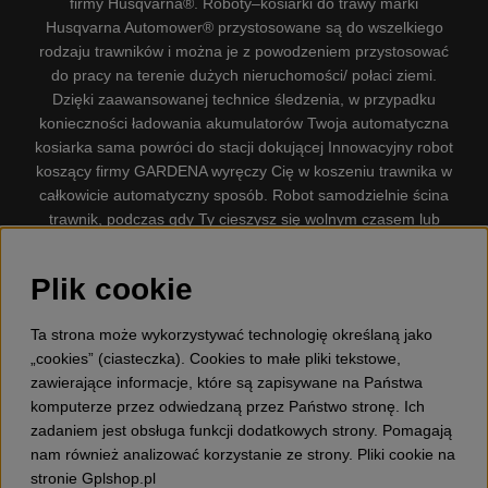
firmy Husqvarna®. Roboty–kosiarki do trawy marki
Husqvarna Automower® przystosowane są do wszelkiego
rodzaju trawników i można je z powodzeniem przystosować
do pracy na terenie dużych nieruchomości/ połaci ziemi.
Dzięki zaawansowanej technice śledzenia, w przypadku
konieczności ładowania akumulatorów Twoja automatyczna
kosiarka sama powróci do stacji dokującej Innowacyjny robot
koszący firmy GARDENA wyręczy Cię w koszeniu trawnika w
całkowicie automatyczny sposób. Robot samodzielnie ścina
trawnik, podczas gdy Ty cieszysz się wolnym czasem lub
zajmujesz się innymi czynnościami. Robot–kosiarka do trawy
firmy GARDENA jest najcichszą kosiarką do trawników
Plik cookie
dostępną na rynku. Firma nasza dysponuje. Gplshop
sprzedaje również Husqvarna Pilarki, Wyposażenie, Odzież
Ta strona może wykorzystywać technologię określaną jako
ochronna, Wykaszarki, Podkaszarki, Nożyce do żywopłotów,
„cookies” (ciasteczka). Cookies to małe pliki tekstowe,
Kultywatory, Dmuchawy, Odśnieżarki, Myjka Ciśnieniowa,
zawierające informacje, które są zapisywane na Państwa
Odkurzacz, Przecinarki, Siekiery, Narzędzia do prac leśnych,
komputerze przez odwiedzaną przez Państwo stronę. Ich
Smary, Pojemniki, Zabawki dla dzieci ETC.
zadaniem jest obsługa funkcji dodatkowych strony. Pomagają
nam również analizować korzystanie ze strony. Pliki cookie na
stronie Gplshop.pl