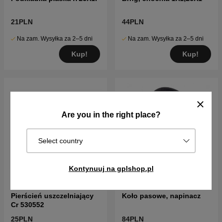
21PLN
44PLN
Na zam. Wysyłka za 2–5 dni
Na zam. Wysyłka za 2–5 dni
Kup!
Kup!
Are you in the right place?
Select country
Kontynuuj na gplshop.pl
Pierścień uszczelniający
Koło pasowe, napinacz
Cr 530552
25PLN
84PLN