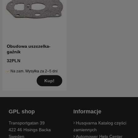
Obudowa uszczelka-
gaźnik
32PLN
Na zam. Wysyłka za 2–5 dni
Kup!
GPL shop
Informacje
Transportgatan 39
Husqvarna Katalog części
422 46 Hisings Backa
zamiennych
Sweden
Automower Help Center