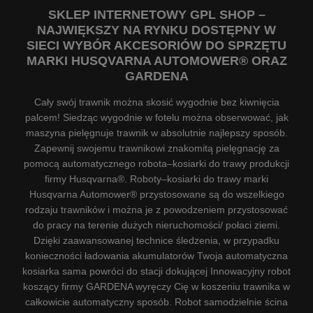
SKLEP INTERNETOWY GPL SHOP –
NAJWIĘKSZY NA RYNKU DOSTĘPNY W
SIECI WYBÓR AKCESORIÓW DO SPRZĘTU
MARKI HUSQVARNA AUTOMOWER® ORAZ
GARDENA
Cały swój trawnik można skosić wygodnie bez kiwnięcia
palcem! Siedząc wygodnie w fotelu można obserwować, jak
maszyna pielęgnuje trawnik w absolutnie najlepszy sposób.
Zapewnij swojemu trawnikowi znakomitą pielęgnację za
pomocą automatycznego robota–kosiarki do trawy produkcji
firmy Husqvarna®. Roboty–kosiarki do trawy marki
Husqvarna Automower® przystosowane są do wszelkiego
rodzaju trawników i można je z powodzeniem przystosować
do pracy na terenie dużych nieruchomości/ połaci ziemi.
Dzięki zaawansowanej technice śledzenia, w przypadku
konieczności ładowania akumulatorów Twoja automatyczna
kosiarka sama powróci do stacji dokującej Innowacyjny robot
koszący firmy GARDENA wyręczy Cię w koszeniu trawnika w
całkowicie automatyczny sposób. Robot samodzielnie ścina