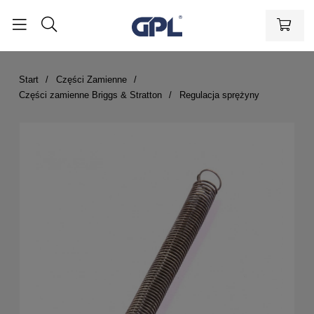
Start
Części Zamienne
Części zamienne Briggs & Stratton
Regulacja sprężyny