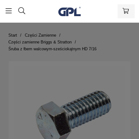
Start
Części Zamienne
Części zamienne Briggs & Stratton
Śruba z łbem walcowym-sześciokątnym HD 7/16