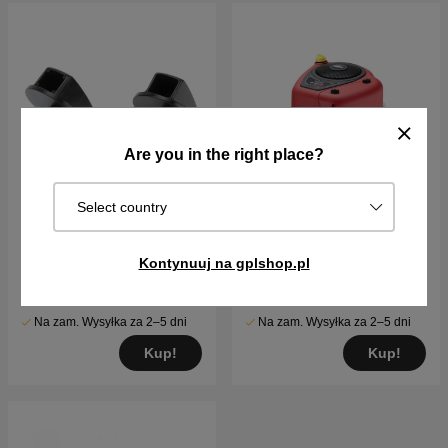
Are you in the right place?
Select country
Przycisk-osłona filtra
Silnik Briggs & Stratton
powietrza
15,5 KM Intek I/C
Kontynuuj na gplshop.pl
22PLN
6239PLN
Na zam. Wysyłka za 2–5 dni
Na zam. Wysyłka za 2–5 dni
Kup!
Kup!