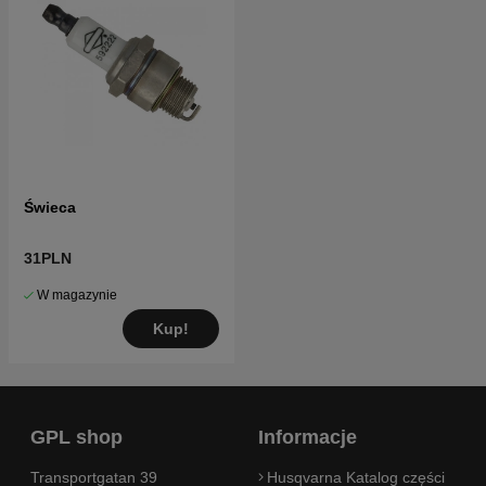
Świeca
31PLN
W magazynie
Kup!
GPL shop
Informacje
Transportgatan 39
Husqvarna Katalog części