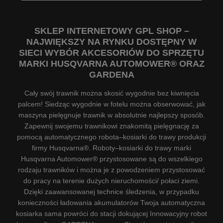
SKLEP INTERNETOWY GPL SHOP –
NAJWIĘKSZY NA RYNKU DOSTĘPNY W
SIECI WYBÓR AKCESORIÓW DO SPRZĘTU
MARKI HUSQVARNA AUTOMOWER® ORAZ
GARDENA
Cały swój trawnik można skosić wygodnie bez kiwnięcia
palcem! Siedząc wygodnie w fotelu można obserwować, jak
maszyna pielęgnuje trawnik w absolutnie najlepszy sposób.
Zapewnij swojemu trawnikowi znakomitą pielęgnację za
pomocą automatycznego robota–kosiarki do trawy produkcji
firmy Husqvarna®. Roboty–kosiarki do trawy marki
Husqvarna Automower® przystosowane są do wszelkiego
rodzaju trawników i można je z powodzeniem przystosować
do pracy na terenie dużych nieruchomości/ połaci ziemi.
Dzięki zaawansowanej technice śledzenia, w przypadku
konieczności ładowania akumulatorów Twoja automatyczna
kosiarka sama powróci do stacji dokującej Innowacyjny robot